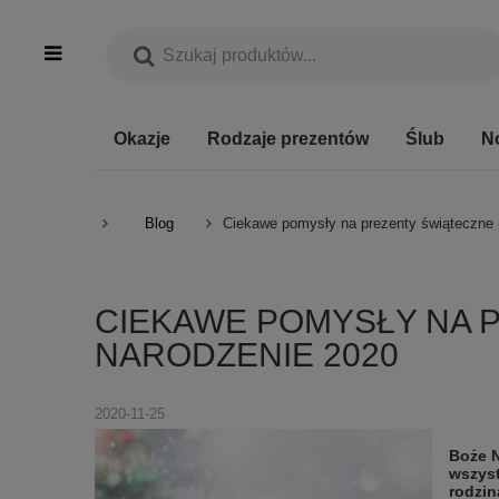
Okazje
Rodzaje prezentów
Ślub
N
Blog
Ciekawe pomysły na prezenty świąteczne 
CIEKAWE POMYSŁY NA P
NARODZENIE 2020
2020-11-25
Boże N
wszyst
rodzin