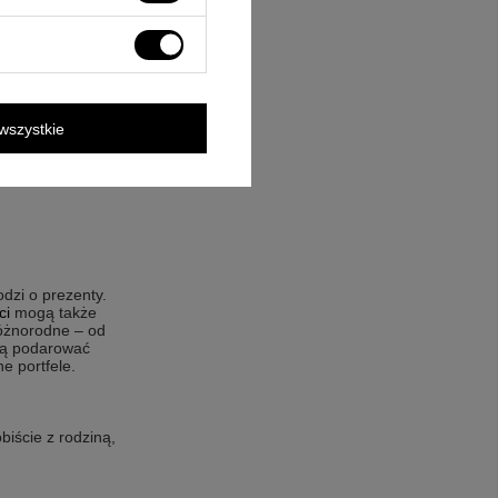
rczą.
Prezenty
erze, wtedy
wszystkie
 kubek
rawerem, a
nych kształtach i
dzi o prezenty.
ci
mogą także
óżnorodne – od
ogą podarować
e portfele.
biście z rodziną,