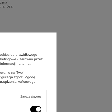
można
ana róża,
la panów i
rezenty z tego
ałego pióra
cookies do prawidłowego
arketingowe - zarówno przez
bistą dedykacją
 informacji na temat
skluzywnych
sywanie na Twoim
figuracja zgód”. Zgodę
 urządzenia końcowego.
nie stoi jednak
Zawsze aktywne
pewno wyjątkowe
ałej rodziny.
liwości są