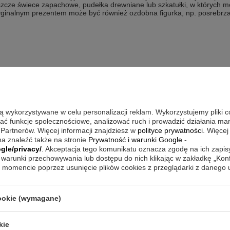
jeszcze świece zapachowe, pudełka drewniane lub szkatułki, w których 
ryginalnym prezentem może być również ozdobna figurka, np. posrebrz
emu mężczyźnie. Spersonalizowane prezenty będą odpowiednie także d
Panie powinny wziąć pod uwagę przede wszystkim
artykuły piśmienne
. P
, ale zawsze praktyczne. Który z mężczyzn nie chciałby dostać wspani
ym etui z dedykacją?
są wykorzystywane w celu personalizacji reklam. Wykorzystujemy pliki 
wać funkcje społecznościowe, analizować ruch i prowadzić działania m
larne i do tego niezwykle efektowne są również
breloki do kluczy
z oso
 Partnerów. Więcej informacji znajdziesz w
polityce prywatności
. Więcej
eż grawerowane
papierośnice
, jak również drobiazgi dla koneserów ek
a znaleźć także na stronie
Prywatność i warunki Google
-
aki na wino itd.
gle/privacy/
. Akceptacja tego komunikatu oznacza zgodę na ich zapi
warunki przechowywania lub dostępu do nich klikając w zakładkę „Kon
momencie poprzez usunięcie plików cookies z przeglądarki z danego
eci. Zwykle takie podarunki kojarzą się z zabawkami lub klockami. Nic 
cookie (wymagane)
owe i bardziej ekskluzywne niż zazwyczaj. Duże wrażenie zrobią na 
nie tylko życzenia, ale i zdjęcie obdarowywanego malucha lub nawet c
), efektowne pozytywki lub figurki w kształcie postaci bajkowych. Moż
kie