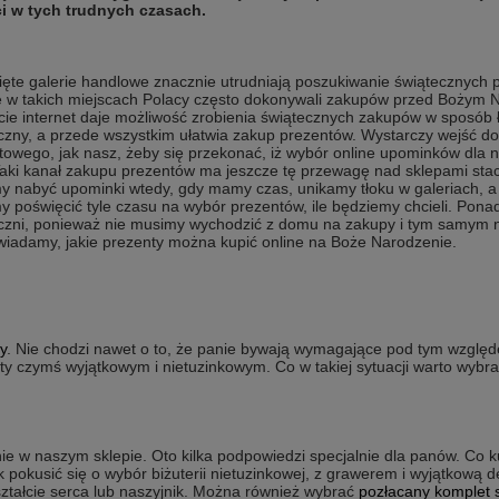
i w tych trudnych czasach.
ęte galerie handlowe znacznie utrudniają poszukiwanie świątecznych 
e w takich miejscach Polacy często dokonywali zakupów przed Bożym
cie internet daje możliwość zrobienia świątecznych zakupów w sposób ł
czny, a przede wszystkim ułatwia zakup prezentów. Wystarczy wejść do
towego, jak nasz, żeby się przekonać, iż wybór online upominków dla na
Taki kanał zakupu prezentów ma jeszcze tę przewagę nad sklepami sta
 nabyć upominki wtedy, gdy mamy czas, unikamy tłoku w galeriach, a
 poświęcić tyle czasu na wybór prezentów, ile będziemy chcieli. Pona
czni, ponieważ nie musimy wychodzić z domu na zakupy i tym samym 
iadamy, jakie prezenty można kupić online na Boże Narodzenie.
y
. Nie chodzi nawet o to, że panie bywają wymagające pod tym wzglę
ty czymś wyjątkowym i nietuzinkowym. Co w takiej sytuacji warto wybr
 w naszym sklepie. Oto kilka podpowiedzi specjalnie dla panów. Co k
k pokusić się o wybór biżuterii nietuzinkowej, z grawerem i wyjątkową 
ztałcie serca lub naszyjnik. Można również wybrać
pozłacany komplet 