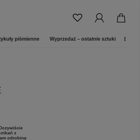
tykuły piśmienne
Wyprzedaż – ostatnie sztuki
E
Oczywiście
potkań z
nam odrobinę