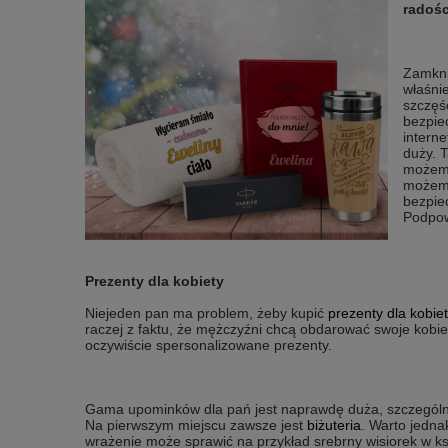
radośc
Zamkni
właśni
szczęś
bezpie
interne
duży. 
możemy
możemy
bezpie
Podpow
Prezenty dla kobiety
Niejeden pan ma problem, żeby kupić
prezenty dla kobiet
raczej z faktu, że mężczyźni chcą obdarować swoje kobie
oczywiście spersonalizowane prezenty.
Gama upominków dla pań jest naprawdę duża, szczególnie
Na pierwszym miejscu zawsze jest
biżuteria
. Warto jedna
wrażenie może sprawić na przykład srebrny wisiorek w ks