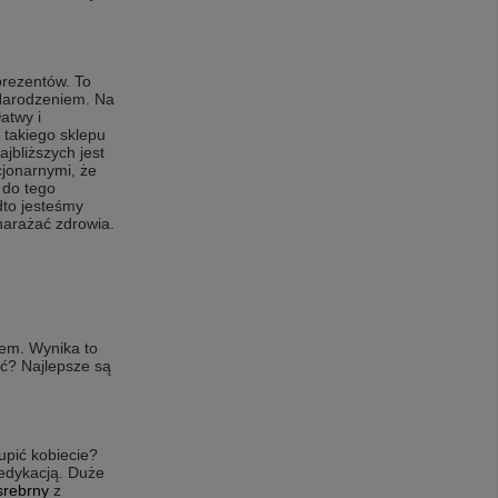
prezentów. To
 Narodzeniem. Na
atwy i
 takiego sklepu
jbliższych jest
cjonarnymi, że
 do tego
dto jesteśmy
narażać zdrowia.
dem. Wynika to
ać? Najlepsze są
upić kobiecie?
dedykacją. Duże
srebrny
z