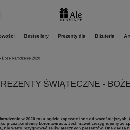
owości
Bestsellery
Prezenty dla
Biżuteria
Ar
- Boże Narodzenie 2020
REZENTY ŚWIĄTECZNE - BOŻ
arodzenie w 2020 roku będzie zapewne inne od wcześniejszych. 
ko przez pandemię koronawirusa. Jeśli nawet zrezygnujemy ze s
ą, nie warto rezygnować ze świątecznych prezentów. One dadzą 