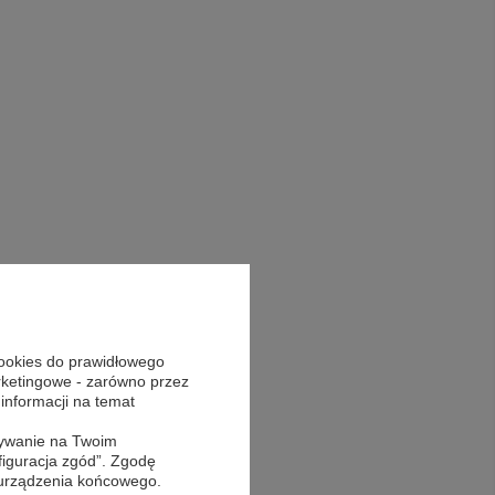
cookies do prawidłowego
arketingowe - zarówno przez
 informacji na temat
sywanie na Twoim
figuracja zgód”. Zgodę
 urządzenia końcowego.