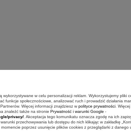
są wykorzystywane w celu personalizacji reklam. Wykorzystujemy pliki 
wać funkcje społecznościowe, analizować ruch i prowadzić działania m
 Partnerów. Więcej informacji znajdziesz w
polityce prywatności
. Więcej
a znaleźć także na stronie
Prywatność i warunki Google
-
gle/privacy/
. Akceptacja tego komunikatu oznacza zgodę na ich zapi
warunki przechowywania lub dostępu do nich klikając w zakładkę „Kon
momencie poprzez usunięcie plików cookies z przeglądarki z danego