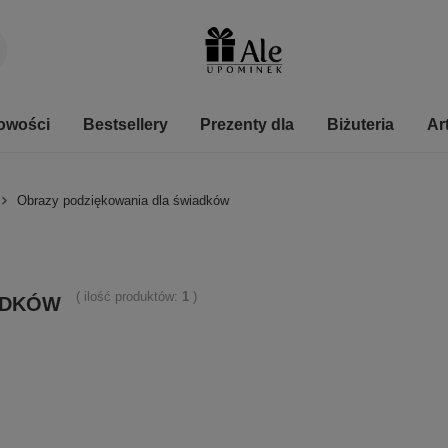
owości
Bestsellery
Prezenty dla
Biżuteria
Ar
Obrazy podziękowania dla świadków
( ilość produktów:
1
)
ADKÓW