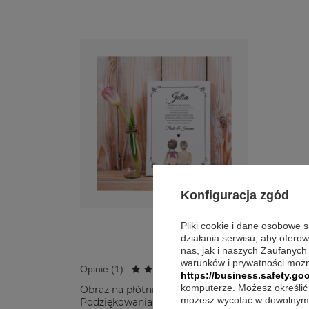
Konfiguracja zgód
Pliki cookie i dane osobowe 
działania serwisu, aby ofero
nas, jak i naszych Zaufanych
warunków i prywatności możn
Opinie (
1
)
https://business.safety.goo
komputerze. Możesz określić 
Obraz na płótnie
możesz wycofać w dowolnym 
Podziękowania dla