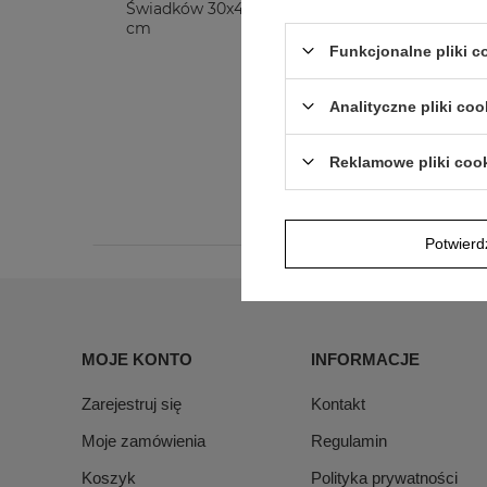
Świadków 30x40
cm
Funkcjonalne pliki 
115,00 zł
Analityczne pliki coo
Reklamowe pliki coo
Potwier
MOJE KONTO
INFORMACJE
Zarejestruj się
Kontakt
Moje zamówienia
Regulamin
Koszyk
Polityka prywatności