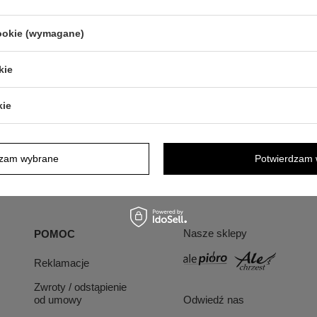
cookie (wymagane)
kie
kie
dzam wybrane
Potwierdzam 
Nasze sklepy
POMOC
Reklamacje
Zwroty / odstąpienie
od umowy
Odwiedź nas