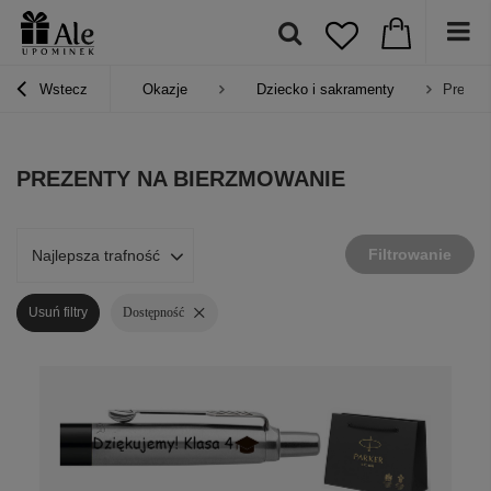
Wstecz
Okazje
Dziecko i sakramenty
Prezen
PREZENTY NA BIERZMOWANIE
Filtrowanie
Najlepsza trafność
Usuń filtry
Dostępność