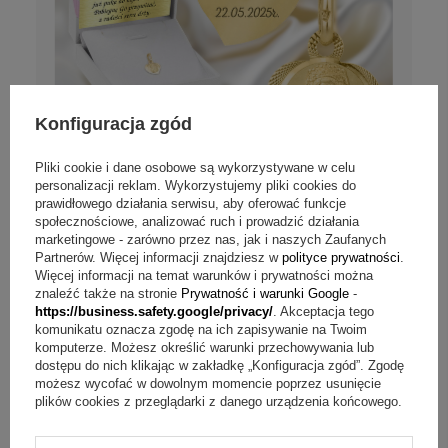
Konfiguracja zgód
Pliki cookie i dane osobowe są wykorzystywane w celu
personalizacji reklam. Wykorzystujemy pliki cookies do
prawidłowego działania serwisu, aby oferować funkcje
społecznościowe, analizować ruch i prowadzić działania
Złoty medalik serce z Matką Boską
marketingowe - zarówno przez nas, jak i naszych Zaufanych
Częstochowską pr. 585 z Dedykacją
Partnerów. Więcej informacji znajdziesz w
polityce prywatności
.
Więcej informacji na temat warunków i prywatności można
znaleźć także na stronie
Prywatność i warunki Google
-
Personalizuj
https://business.safety.google/privacy/
. Akceptacja tego
komunikatu oznacza zgodę na ich zapisywanie na Twoim
komputerze. Możesz określić warunki przechowywania lub
809,00 zł
dostępu do nich klikając w zakładkę „Konfiguracja zgód”. Zgodę
możesz wycofać w dowolnym momencie poprzez usunięcie
DOSTAWA
gratis
plików cookies z przeglądarki z danego urządzenia końcowego.