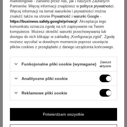
walentynki / Instagram / 30x40 cm
marketingowe - zarówno przez nas, jak i naszych Zaufanych
Partnerów. Więcej informacji znajdziesz w
polityce prywatności
.
Więcej informacji na temat warunków i prywatności można
Personalizuj
znaleźć także na stronie
Prywatność i warunki Google
-
https://business.safety.google/privacy/
. Akceptacja tego
komunikatu oznacza zgodę na ich zapisywanie na Twoim
115,00 zł
komputerze. Możesz określić warunki przechowywania lub
dostępu do nich klikając w zakładkę „Konfiguracja zgód”. Zgodę
możesz wycofać w dowolnym momencie poprzez usunięcie
plików cookies z przeglądarki z danego urządzenia końcowego.
Zawsze
Funkcjonalne pliki cookie (wymagane)
aktywne
Analityczne pliki cookie
Reklamowe pliki cookie
Potwierdzam wszystkie