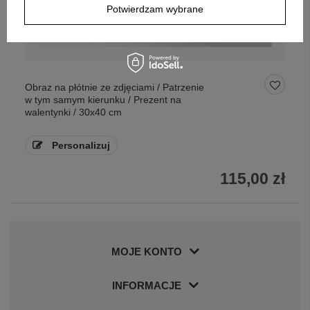
Potwierdzam wybrane
Obraz na płótnie ze zdjęciami / Patrzenie
w tym samym kierunku / Prezent na
walentynki / 30x40 cm
Personalizuj
115,00 zł
MOJE KONTO
INFORMACJE