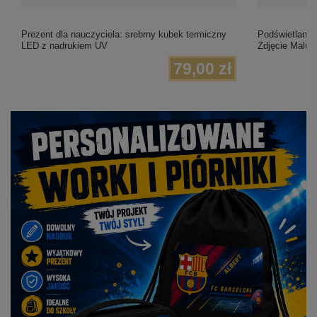
Prezent dla nauczyciela: srebrny kubek termiczny
Podświetlana 
LED z nadrukiem UV
Zdjęcie Malus
79,00 zł