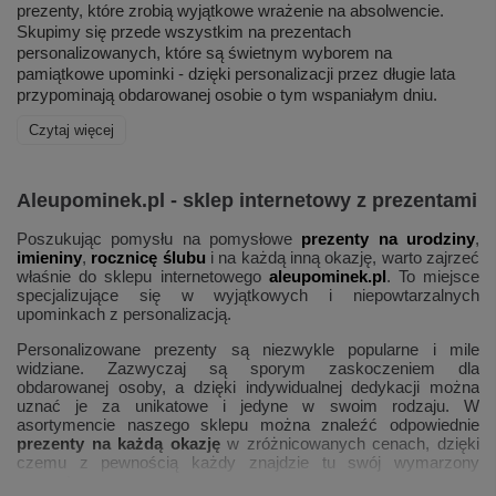
prezenty, które zrobią wyjątkowe wrażenie na absolwencie.
Skupimy się przede wszystkim na prezentach
personalizowanych, które są świetnym wyborem na
pamiątkowe upominki - dzięki personalizacji przez długie lata
przypominają obdarowanej osobie o tym wspaniałym dniu.
Czytaj więcej
Aleupominek.pl - sklep internetowy z prezentami
Poszukując pomysłu na pomysłowe
prezenty na urodziny
,
imieniny
,
rocznicę ślubu
i na każdą inną okazję, warto zajrzeć
właśnie do sklepu internetowego
aleupominek.pl
. To miejsce
specjalizujące się w wyjątkowych i niepowtarzalnych
upominkach z personalizacją.
Personalizowane prezenty są niezwykle popularne i mile
widziane. Zazwyczaj są sporym zaskoczeniem dla
obdarowanej osoby, a dzięki indywidualnej dedykacji można
uznać je za unikatowe i jedyne w swoim rodzaju. W
asortymencie naszego sklepu można znaleźć odpowiednie
prezenty na każdą okazję
w zróżnicowanych cenach, dzięki
czemu z pewnością każdy znajdzie tu swój wymarzony
prezent.