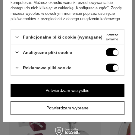
komputerze. Możesz określić warunki przechowywania lub
dostępu do nich klikając w zakładkę „Konfiguracja zgód”. Zgodę
możesz wycofać w dowolnym momencie poprzez usunięcie
plików cookies z przeglądarki z danego urządzenia końcowego.
Zawsze
Funkcjonalne pliki cookie (wymagane)
Personalizowany piórnik czterokomorowy
Duża karuzela
aktywne
Raphinha z imieniem – piórnik dla fana FC
z dedykacją
Barcelona
Analityczne pliki cookie
89,00 zł
Reklamowe pliki cookie
BESTSELLERY
Potwierdzam wszystkie
Potwierdzam wybrane