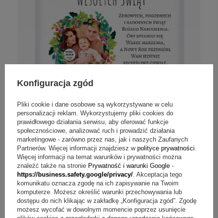
Konfiguracja zgód
Pliki cookie i dane osobowe są wykorzystywane w celu
personalizacji reklam. Wykorzystujemy pliki cookies do
prawidłowego działania serwisu, aby oferować funkcje
społecznościowe, analizować ruch i prowadzić działania
marketingowe - zarówno przez nas, jak i naszych Zaufanych
Zdjęcie na szkle na krysztale na Chrzest
Partnerów. Więcej informacji znajdziesz w
polityce prywatności
.
– sublimacja indywidualna
Więcej informacji na temat warunków i prywatności można
znaleźć także na stronie
Prywatność i warunki Google
-
https://business.safety.google/privacy/
. Akceptacja tego
49,00 zł
komunikatu oznacza zgodę na ich zapisywanie na Twoim
komputerze. Możesz określić warunki przechowywania lub
dostępu do nich klikając w zakładkę „Konfiguracja zgód”. Zgodę
możesz wycofać w dowolnym momencie poprzez usunięcie