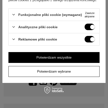
plików cookies z przeglądarki z danego urządzenia końcowego.
MOJE KONTO
Zawsze
Funkcjonalne pliki cookie (wymagane)
aktywne
INFORMACJE
Analityczne pliki cookie
POMOC
Reklamowe pliki cookie
Nasze sklepy
Potwierdzam wszystkie
Potwierdzam wybrane
Odwiedź nas