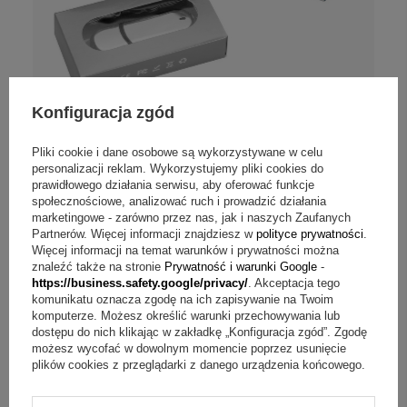
Konfiguracja zgód
Pliki cookie i dane osobowe są wykorzystywane w celu
Opinie (
63
)
personalizacji reklam. Wykorzystujemy pliki cookies do
Pendrive chromowo-czarny 32 GB ze stali
prawidłowego działania serwisu, aby oferować funkcje
nierdzewnej z grawerem
społecznościowe, analizować ruch i prowadzić działania
marketingowe - zarówno przez nas, jak i naszych Zaufanych
Partnerów. Więcej informacji znajdziesz w
polityce prywatności
.
79,00 zł
Więcej informacji na temat warunków i prywatności można
znaleźć także na stronie
Prywatność i warunki Google
-
https://business.safety.google/privacy/
. Akceptacja tego
komunikatu oznacza zgodę na ich zapisywanie na Twoim
komputerze. Możesz określić warunki przechowywania lub
dostępu do nich klikając w zakładkę „Konfiguracja zgód”. Zgodę
możesz wycofać w dowolnym momencie poprzez usunięcie
plików cookies z przeglądarki z danego urządzenia końcowego.