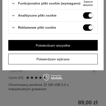
Zawsze
Funkcjonalne pliki cookie (wymagane)
aktywne
Analityczne pliki cookie
Reklamowe pliki cookie
Potwierdzam wszystkie
Potwierdzam wybrane
POLECANY
Opinie (
63
)
Chromowany pendrive 32 GB USB 3.0 z
indywidualnym grawerem
89,00 zł