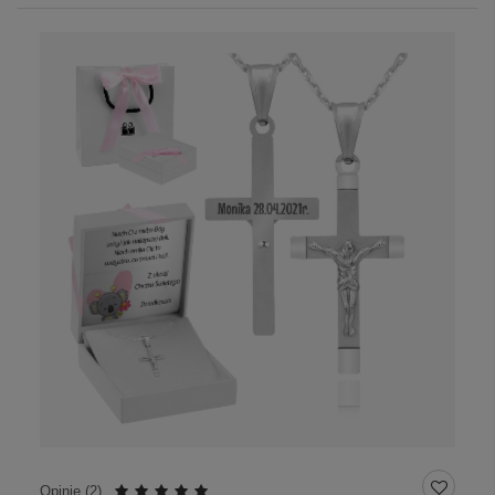
Opinie (
2
)