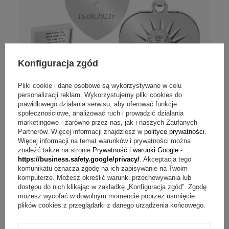
Konfiguracja zgód
Pliki cookie i dane osobowe są wykorzystywane w celu
personalizacji reklam. Wykorzystujemy pliki cookies do
prawidłowego działania serwisu, aby oferować funkcje
społecznościowe, analizować ruch i prowadzić działania
marketingowe - zarówno przez nas, jak i naszych Zaufanych
Opinie (
5
)
Partnerów. Więcej informacji znajdziesz w
polityce prywatności
.
Więcej informacji na temat warunków i prywatności można
Srebrny medalik z Matką Boską
znaleźć także na stronie
Prywatność i warunki Google
-
Częstochowską z łańcuszkiem / serce /
https://business.safety.google/privacy/
. Akceptacja tego
pr. 925 / z Grawerem
komunikatu oznacza zgodę na ich zapisywanie na Twoim
komputerze. Możesz określić warunki przechowywania lub
dostępu do nich klikając w zakładkę „Konfiguracja zgód”. Zgodę
Personalizuj
możesz wycofać w dowolnym momencie poprzez usunięcie
plików cookies z przeglądarki z danego urządzenia końcowego.
169,00 zł