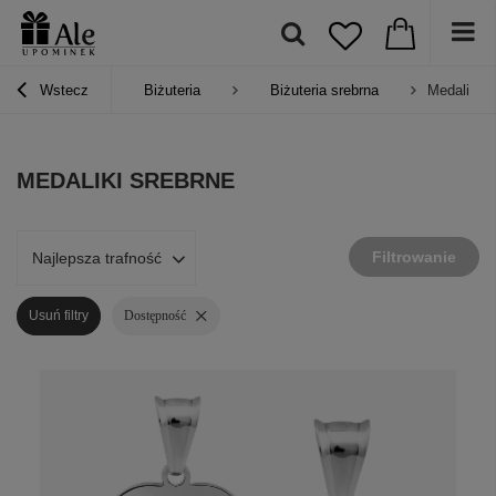
Wstecz
Biżuteria
Biżuteria srebrna
Medaliki s
MEDALIKI SREBRNE
Filtrowanie
Najlepsza trafność
Usuń filtry
Dostępność