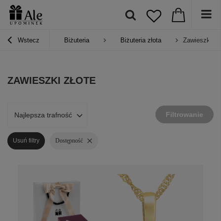
Wstecz
Biżuteria
Biżuteria złota
Zawieszki zł
ZAWIESZKI ZŁOTE
Filtrowanie
Najlepsza trafność
Usuń filtry
Dostępność