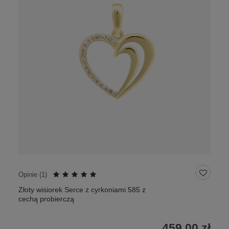
Opinie (
1
)
Złoty wisiorek Serce z cyrkoniami 585 z
cechą probierczą
459,00 zł