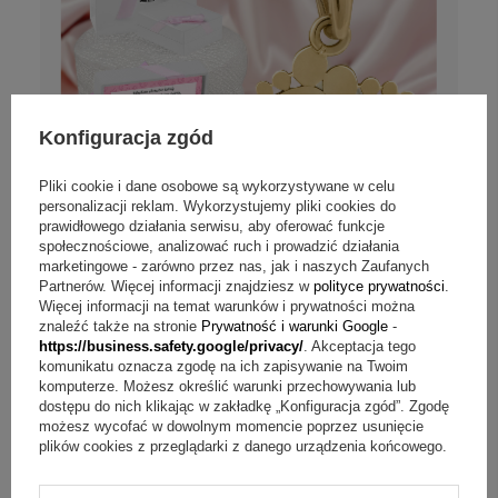
Konfiguracja zgód
Pliki cookie i dane osobowe są wykorzystywane w celu
personalizacji reklam. Wykorzystujemy pliki cookies do
prawidłowego działania serwisu, aby oferować funkcje
społecznościowe, analizować ruch i prowadzić działania
marketingowe - zarówno przez nas, jak i naszych Zaufanych
Partnerów. Więcej informacji znajdziesz w
polityce prywatności
.
Więcej informacji na temat warunków i prywatności można
znaleźć także na stronie
Prywatność i warunki Google
-
Złote stópki ze złota 585 z grawerem i
https://business.safety.google/privacy/
. Akceptacja tego
dedykacją dla mamy
komunikatu oznacza zgodę na ich zapisywanie na Twoim
komputerze. Możesz określić warunki przechowywania lub
dostępu do nich klikając w zakładkę „Konfiguracja zgód”. Zgodę
Personalizuj
możesz wycofać w dowolnym momencie poprzez usunięcie
plików cookies z przeglądarki z danego urządzenia końcowego.
999,00 zł