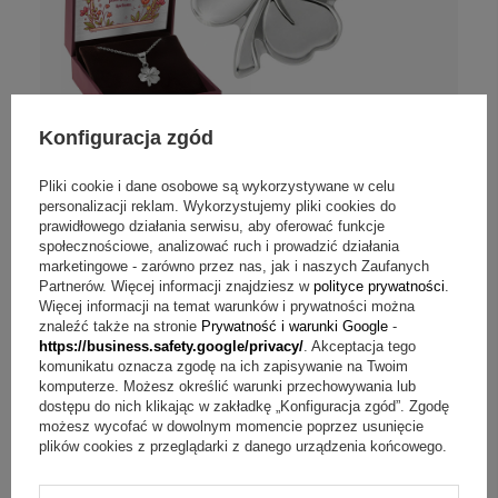
Konfiguracja zgód
Pliki cookie i dane osobowe są wykorzystywane w celu
POLECANY
personalizacji reklam. Wykorzystujemy pliki cookies do
prawidłowego działania serwisu, aby oferować funkcje
Opinie (
22
)
społecznościowe, analizować ruch i prowadzić działania
Wisiorek koniczynka ze srebra 925 z grawerem
marketingowe - zarówno przez nas, jak i naszych Zaufanych
i dedykacją
Partnerów. Więcej informacji znajdziesz w
polityce prywatności
.
Więcej informacji na temat warunków i prywatności można
znaleźć także na stronie
Prywatność i warunki Google
-
Personalizuj
https://business.safety.google/privacy/
. Akceptacja tego
komunikatu oznacza zgodę na ich zapisywanie na Twoim
komputerze. Możesz określić warunki przechowywania lub
109,00 zł
dostępu do nich klikając w zakładkę „Konfiguracja zgód”. Zgodę
możesz wycofać w dowolnym momencie poprzez usunięcie
plików cookies z przeglądarki z danego urządzenia końcowego.