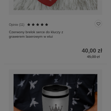
Opinie (
11
)
Czerwony brelok serce do kluczy z
grawerem laserowym w etui
40,00 zł
45,00 zł