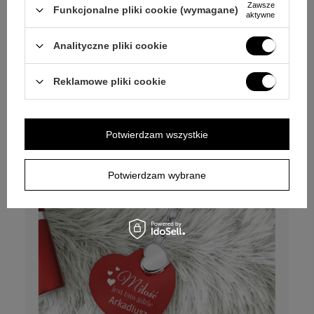
Czerwony kubek termiczny 350 ml z
Zawsze
Funkcjonalne pliki cookie (wymagane)
laserowym grawerem na prezent
aktywne
Analityczne pliki cookie
79,00 zł
Reklamowe pliki cookie
Potwierdzam wszystkie
Potwierdzam wybrane