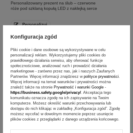
Personalizowany prezent na ślub – czerwone
róże pod szklaną kopułą LED z naklejką serce
Personalizuj
Konfiguracja zgód
79,00 zł
Pliki cookie i dane osobowe są wykorzystywane w celu
personalizacji reklam. Wykorzystujemy pliki cookies do
prawidłowego działania serwisu, aby oferować funkcje
społecznościowe, analizować ruch i prowadzić działania
marketingowe - zarówno przez nas, jak i naszych Zaufanych
Partnerów. Więcej informacji znajdziesz w
polityce prywatności
.
Więcej informacji na temat warunków i prywatności można
znaleźć także na stronie
Prywatność i warunki Google
-
https://business.safety.google/privacy/
. Akceptacja tego
komunikatu oznacza zgodę na ich zapisywanie na Twoim
komputerze. Możesz określić warunki przechowywania lub
dostępu do nich klikając w zakładkę „Konfiguracja zgód”. Zgodę
możesz wycofać w dowolnym momencie poprzez usunięcie
plików cookies z przeglądarki z danego urządzenia końcowego.