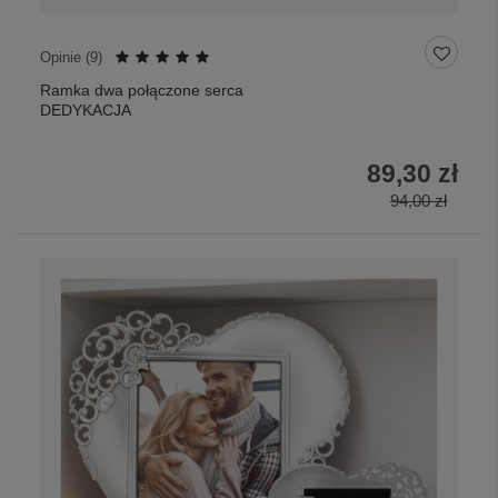
Opinie (
9
)
Ramka dwa połączone serca
DEDYKACJA
89,30 zł
94,00 zł