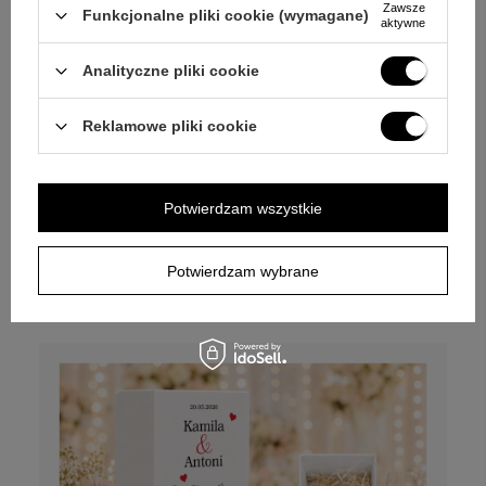
Zawsze
Funkcjonalne pliki cookie (wymagane)
aktywne
Analityczne pliki cookie
Reklamowe pliki cookie
Opinie (
2
)
Figurka Łabędzie / Własny Grawer / Stal
Potwierdzam wszystkie
Posrebrzana / Prezent dla Pary Młodej
Potwierdzam wybrane
115,00 zł