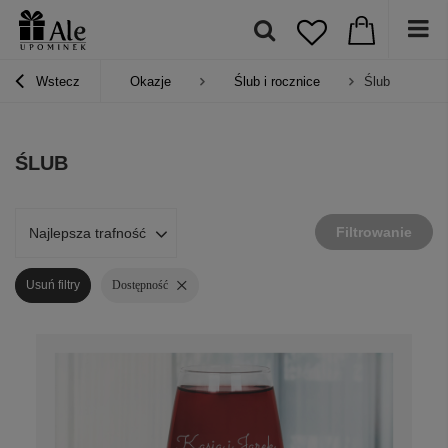
Wstecz
Okazje
Ślub i rocznice
Ślub
ŚLUB
Filtrowanie
Najlepsza trafność
Usuń filtry
Dostępność