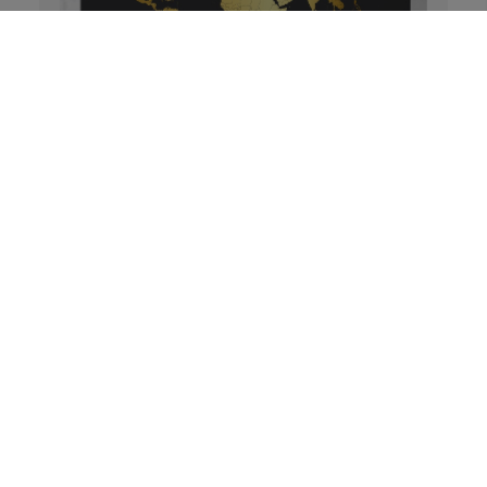
Złota mapa świata - obraz do salonu
30x40 podróże małe i duże
Personalizuj
115,00 zł