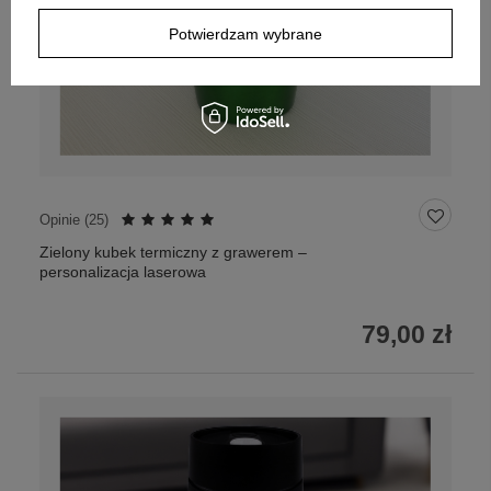
Potwierdzam wybrane
Opinie (
25
)
Zielony kubek termiczny z grawerem –
personalizacja laserowa
79,00 zł