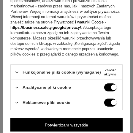
społecznościowe, analizować ruch i prowadzić działania
marketingowe - zarówno przez nas, jak i naszych Zaufanych
Partnerów. Więcej informacji znajdziesz w
polityce prywatności
.
Więcej informacji na temat warunków i prywatności można
znaleźć także na stronie
Prywatność i warunki Google
-
https://business.safety.google/privacy/
. Akceptacja tego
Karafka Globus z Grawerem Podkładki 2
komunikatu oznacza zgodę na ich zapisywanie na Twoim
Szklanki, Kamienie do Whisky
komputerze. Możesz określić warunki przechowywania lub
dostępu do nich klikając w zakładkę „Konfiguracja zgód”. Zgodę
możesz wycofać w dowolnym momencie poprzez usunięcie
199,00 zł
plików cookies z przeglądarki z danego urządzenia końcowego.
Zawsze
Funkcjonalne pliki cookie (wymagane)
aktywne
Analityczne pliki cookie
Reklamowe pliki cookie
Potwierdzam wszystkie