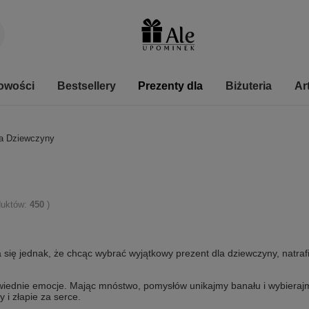
owości
Bestsellery
Prezenty dla
Biżuteria
Ar
la Dziewczyny
oduktów:
450
)
a się jednak, że chcąc wybrać wyjątkowy prezent dla dziewczyny, natra
owiednie emocje. Mając mnóstwo, pomysłów unikajmy banału i wybieraj
i złapie za serce.