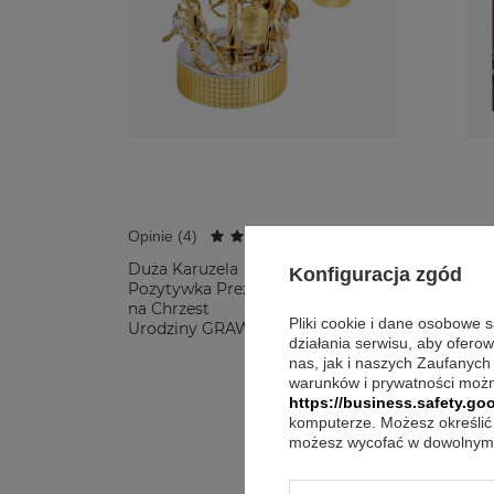
Opinie (
4
)
Opin
Duża Karuzela
Per
Konfiguracja zgód
Pozytywka Prezent
nie
na Chrzest
pud
Pliki cookie i dane osobowe 
Urodziny GRAWER
gr
działania serwisu, aby ofero
di
nas, jak i naszych Zaufanych
warunków i prywatności możn
399,00 zł
https://business.safety.goo
komputerze. Możesz określić 
możesz wycofać w dowolnym 
DOSTAWA
gratis