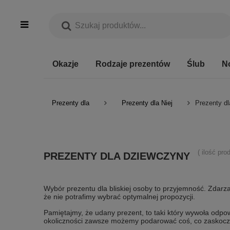
Okazje
Rodzaje prezentów
Ślub
N
Prezenty dla
Prezenty dla Niej
Prezenty d
( ilość pr
PREZENTY DLA DZIEWCZYNY
Wybór prezentu dla bliskiej osoby to przyjemność. Zdarz
że nie potrafimy wybrać optymalnej propozycji.
Pamiętajmy, że udany prezent, to taki który wywoła odp
okoliczności zawsze możemy podarować coś, co zaskoczy 