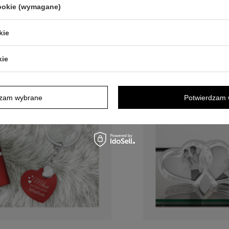
cookie (wymagane)
kie
kie
dzam wybrane
Potwierdzam 