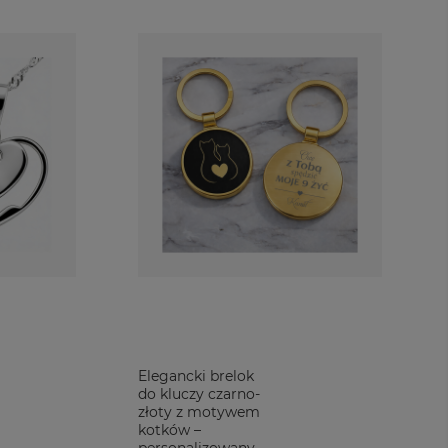
humoru. A może przedmiot do codziennego użytku z grafiką, która
 sposób. Fajny prezent na urodziny nie musi być poważny!
piracji na idealny prezent dla dziewczyny.
iększego wysiłku w doborze podarunku. Super prezent to taki
 od razu pokaże nasze zaangażowanie i miłość.
 Jeżeli często nie ma Cię w domu i rzadko macie okazję na
cności?
ncji i charakteru dziewczyny niejednokrotnie mogą ucieszyć
rem to praktyczne i atrakcyjne upominki.
Elegancki brelok
do kluczy czarno-
złoty z motywem
kotków –