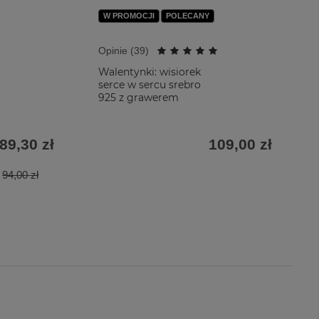
W PROMOCJI
POLECANY
Opinie (
39
)
Walentynki: wisiorek
serce w sercu srebro
925 z grawerem
89,30 zł
109,00 zł
94,00 zł