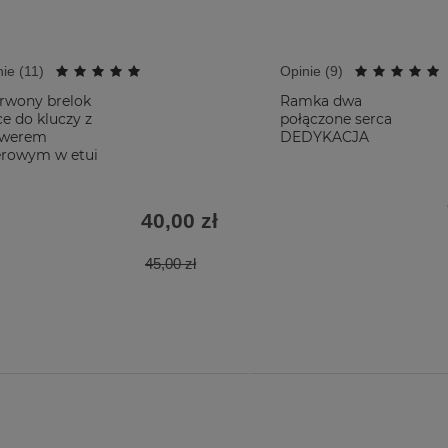
ie (
11
)
Opinie (
9
)
rwony brelok
Ramka dwa
ce do kluczy z
połączone serca
awerem
DEDYKACJA
erowym w etui
40,00 zł
45,00 zł