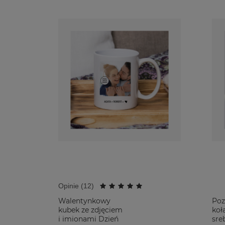
Opinie (
12
)
Walentynkowy
Poz
kubek ze zdjęciem
koł
i imionami Dzień
sre