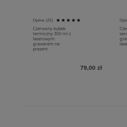
Opinie (
25
)
Opin
Czerwony kubek
Cze
termiczny 350 ml z
ser
laserowym
gr
grawerem na
las
prezent
79,00 zł