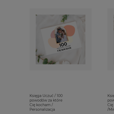
Kieliszek z grawerem i butelka wina ze spersonalizowan
zawsze rozbawi?
Etui do okularów
, kubek lub
lusterko
do 
Co na prezent dla dziewczyny na mikołajki i Dzień Ko
Zbliżające się mikołajki lub Dzień Kobiet to czas upomin
Podarunki na te święta są bardzo zróżnicowane. Od bard
który mówi obdarowanej, że włożyliśmy sporo energii, cza
Breloczek w kształcie połączonych serc
lub zestaw kubków
przytulanie to może pluszowa maskotka lub poduszka z 
Upominki dla dziewczyny na Dzień Kobiet nie muszą ogra
bardziej niż zestaw obowiązkowy z kwiaciarni. Zestaw do
Księga Uczuć / 100
Ksi
powodów za które
pow
Cię kocham /
Cię
Personalizacja
/Mi