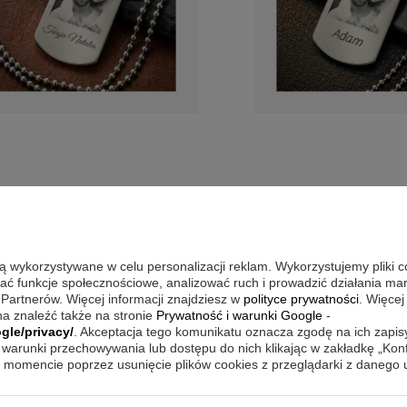
ie (
219
)
sonalizowany
Nieśmiertelnik
śmiertelnik bez
premium ze stali
ełka z
szlachetnej z
są wykorzystywane w celu personalizacji reklam. Wykorzystujemy pliki 
awerem
grawerem
wać funkcje społecznościowe, analizować ruch i prowadzić działania m
amentem
dwustronnym
 Partnerów. Więcej informacji znajdziesz w
polityce prywatności
. Więcej
a znaleźć także na stronie
Prywatność i warunki Google
-
gle/privacy/
. Akceptacja tego komunikatu oznacza zgodę na ich zapi
79,00 zł
warunki przechowywania lub dostępu do nich klikając w zakładkę „Kon
momencie poprzez usunięcie plików cookies z przeglądarki z danego