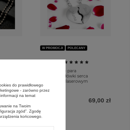
W PROMOCJI
POLECANY
Opinie (
22
)
Walentynki – para
breloków połówki serca
z grawerem laserowym
cookies do prawidłowego
arketingowe - zarówno przez
 informacji na temat
69,00 zł
sywanie na Twoim
69,00 zł
figuracja zgód”. Zgodę
 urządzenia końcowego.