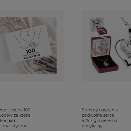
ą, zabawną etykietą to odpowiedni prezent dla dziewczyny na poprawę 
codziennego makijażu to przedmioty, które można ozdobić w nietypowy
biet ?
kowych łowów! To czas gdzie, jak każdy mężczyzna szukasz pomysłu i ins
zo osobistych rozwiązań po klasyczne. My tradycyjnie zachęcamy do w
su i serca w jego znalezienie. To może być błahostka, ale taka, która
 z błyskotliwym tekstem może być ciekawym upominkiem na te okazje.
osobistym wyznaniem, która chwilowo odwróci uwagę od Twojej nieobe
niczać się do tradycyjnego goździka. Akcesoria dopasowane do prefere
 manicure z nadrukiem lub idealnie dobrana świeca zapachowa z grawe
ęga Uczuć / 100
Srebrny naszyjnik
odów za które
podwójne serce
 kocham
925 z grawerem i
nimalistyczna
dedykacją