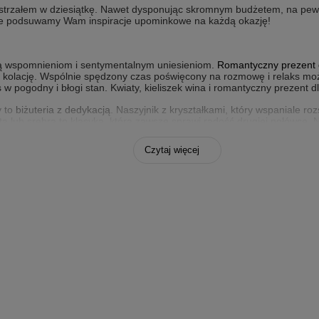
ę strzałem w dziesiątkę. Nawet dysponując skromnym budżetem, na pewn
nie podsuwamy Wam inspiracje upominkowe na każdą okazję!
jają wspomnieniom i sentymentalnym uniesieniom.
Romantyczny prezent 
na kolację. Wspólnie spędzony czas poświęcony na rozmowę i relaks 
ogodny i błogi stan. Kwiaty, kieliszek wina i romantyczny prezent dla
y to
biżuteria z dedykacją
. Naszyjnik z kryształkami, który wspaniale roz
 lub srebra to klasyka, która zawsze sprawi radość drugiej połówce. Na
nabierze ona cech indywidualnych i będzie miała wartość emocjonalną.
e poczuje się ona wyjątkowo. Taki prezent zawsze będzie przypominał ni
Czytaj więcej
. Kwiaty i czekoladki to propozycje dość oklepane i niewyróżniające 
zukajmy inspiracji na taki podarunek w zainteresowaniach i pasjach p
 Jeżeli lubi czytać książki może to być personalizowana zakładka z 
alnym prezentem. To przecież nasze pasje określają, kim jesteśmy i co
Czasami do tematu upominku na urodziny nie trzeba podchodzić zbyt pow
często mają stosunek bardziej emocjonalny niż mężczyźni. Dlatego dob
zasu i płynnie przejść w bardziej radosne formy obchodzenia tego w