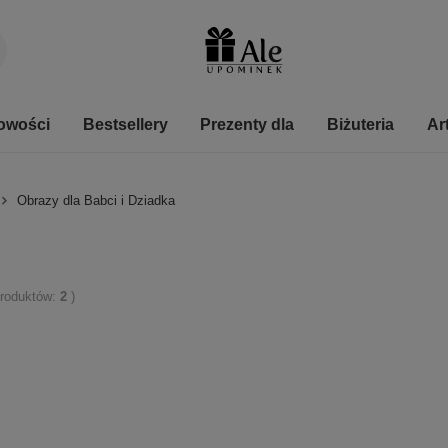
owości
Bestsellery
Prezenty dla
Biżuteria
Ar
Obrazy dla Babci i Dziadka
 produktów:
2
)