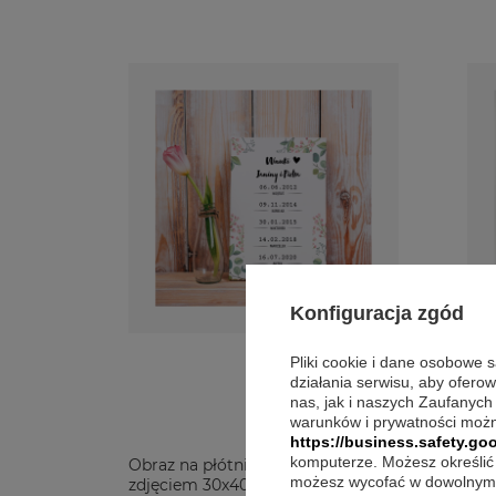
Konfiguracja zgód
Pliki cookie i dane osobowe 
działania serwisu, aby ofero
nas, jak i naszych Zaufanych
warunków i prywatności możn
Opin
https://business.safety.goo
komputerze. Możesz określić 
Obraz na płótnie ze
Obr
możesz wycofać w dowolnym 
zdjęciem 30x40
zdj