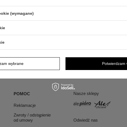
/ Dla Babci i
adka
cookie (wymagane)
115,00 zł
kie
kie
dzam wybrane
Potwierdzam 
Nasze sklepy
POMOC
Reklamacje
Zwroty / odstąpienie
od umowy
Odwiedź nas