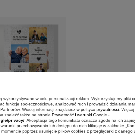
są wykorzystywane w celu personalizacji reklam. Wykorzystujemy pliki 
wać funkcje społecznościowe, analizować ruch i prowadzić działania m
 Partnerów. Więcej informacji znajdziesz w
polityce prywatności
. Więcej
a znaleźć także na stronie
Prywatność i warunki Google
-
ie (
1
)
gle/privacy/
. Akceptacja tego komunikatu oznacza zgodę na ich zapi
warunki przechowywania lub dostępu do nich klikając w zakładkę „Kon
az na płótnie ze
momencie poprzez usunięcie plików cookies z przeglądarki z danego
ęciami / 30x40