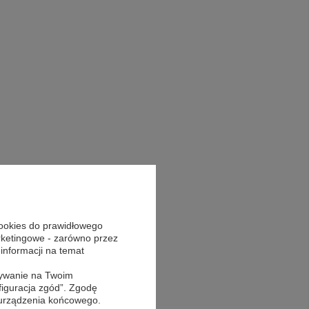
cookies do prawidłowego
arketingowe - zarówno przez
 informacji na temat
sywanie na Twoim
figuracja zgód”. Zgodę
 urządzenia końcowego.