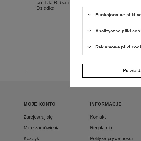
cm Dla Babci i
cm 
Dziadka
Dzi
Funkcjonalne pliki 
115,00 zł
Analityczne pliki coo
Reklamowe pliki coo
Potwier
MOJE KONTO
INFORMACJE
Zarejestruj się
Kontakt
Moje zamówienia
Regulamin
Koszyk
Polityka prywatności