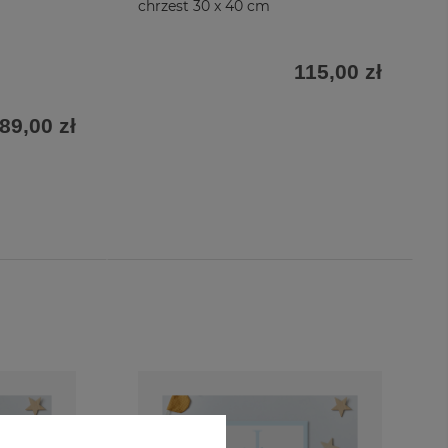
chrzest 30 x 40 cm
115,00 zł
89,00 zł