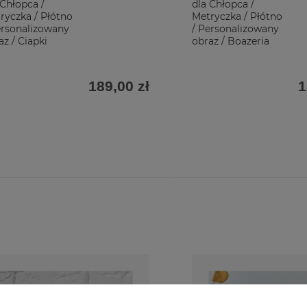
 Chłopca /
dla Chłopca /
ryczka / Płótno
Metryczka / Płótno
ersonalizowany
/ Personalizowany
az / Ciapki
obraz / Boazeria
189,00 zł
1