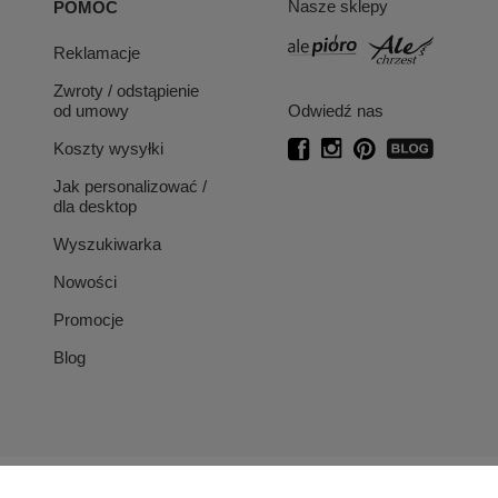
Nasze sklepy
POMOC
Reklamacje
Zwroty / odstąpienie
od umowy
Odwiedź nas
Koszty wysyłki
Jak personalizować /
dla desktop
Wyszukiwarka
Nowości
Promocje
Blog