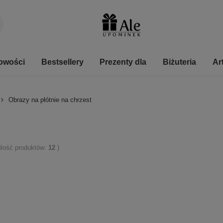
owości
Bestsellery
Prezenty dla
Biżuteria
Ar
Obrazy na płótnie na chrzest
 ilość produktów:
12
)