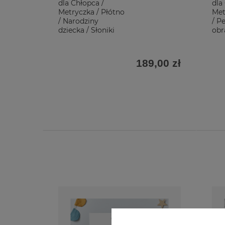
dla Chłopca /
dla
Metryczka / Płótno
Met
/ Narodziny
/ P
dziecka / Słoniki
obr
189,00 zł