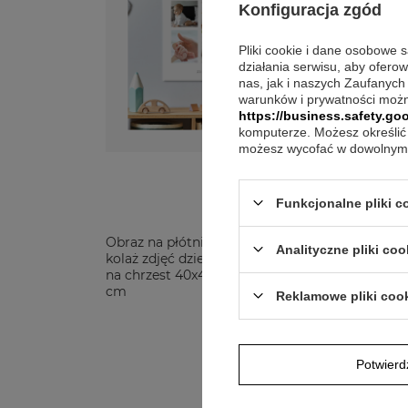
Konfiguracja zgód
Pliki cookie i dane osobowe 
działania serwisu, aby ofero
nas, jak i naszych Zaufanych
warunków i prywatności możn
https://business.safety.goo
komputerze. Możesz określić 
możesz wycofać w dowolnym 
Funkcjonalne pliki 
Obraz na płótnie
Fot
Analityczne pliki coo
kolaż zdjęć dziecka
kwi
na chrzest 40x40
chr
cm
40
Reklamowe pliki coo
108,00 zł
Potwier