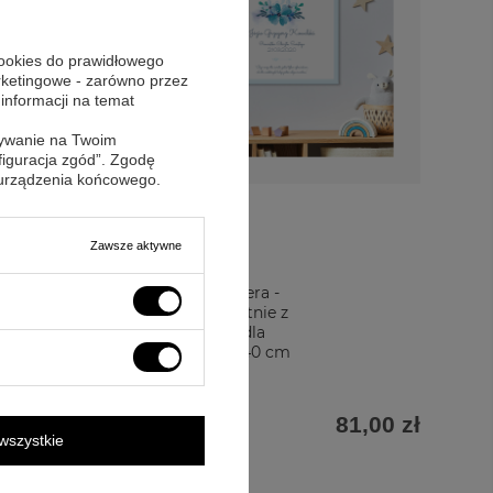
cookies do prawidłowego
arketingowe - zarówno przez
 informacji na temat
sywanie na Twoim
figuracja zgód”. Zgodę
 urządzenia końcowego.
Zawsze aktywne
Niebieska litera -
obraz na płótnie z
życzeniami dla
dziecka 40x40 cm
03,00 zł
81,00 zł
wszystkie