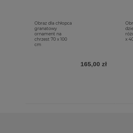
Obraz dla chłopca
Obr
granatowy
dzi
ornament na
róż
chrzest 70 x 100
x 4
cm
165,00 zł