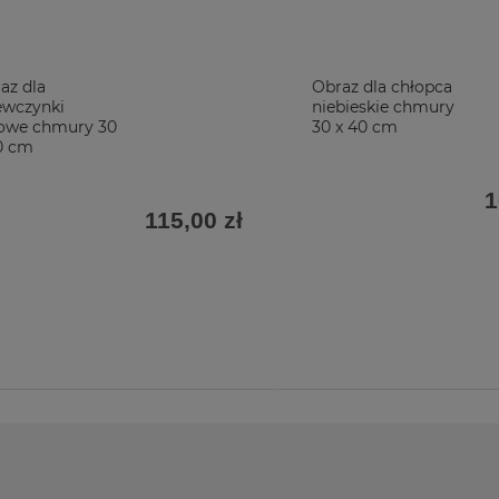
az dla
Obraz dla chłopca
ewczynki
niebieskie chmury
owe chmury 30
30 x 40 cm
0 cm
1
115,00 zł