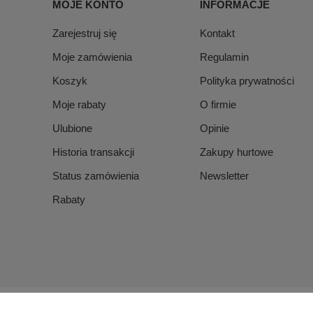
MOJE KONTO
INFORMACJE
Zarejestruj się
Kontakt
Moje zamówienia
Regulamin
Koszyk
Polityka prywatności
Moje rabaty
O firmie
Ulubione
Opinie
Historia transakcji
Zakupy hurtowe
Status zamówienia
Newsletter
Rabaty