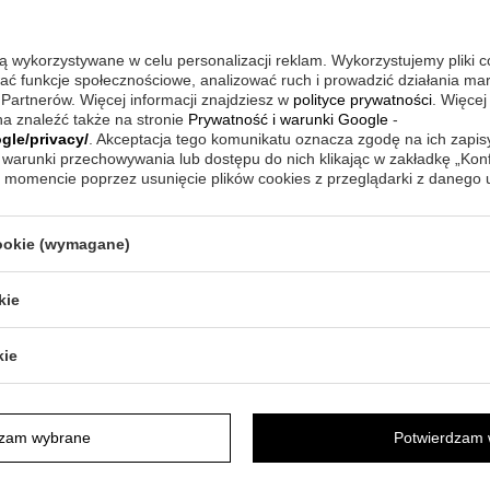
są wykorzystywane w celu personalizacji reklam. Wykorzystujemy pliki 
wać funkcje społecznościowe, analizować ruch i prowadzić działania m
 Partnerów. Więcej informacji znajdziesz w
polityce prywatności
. Więcej
a znaleźć także na stronie
Prywatność i warunki Google
-
gle/privacy/
. Akceptacja tego komunikatu oznacza zgodę na ich zapi
warunki przechowywania lub dostępu do nich klikając w zakładkę „Kon
momencie poprzez usunięcie plików cookies z przeglądarki z danego
cookie (wymagane)
oobraz
Różowa litera -
kie
atowy obraz na
obraz na płótnie z
zest dla dziecka
życzeniami dla
x40 cm
dziecka 60x60 cm
kie
82,00 zł
1
dzam wybrane
Potwierdzam 