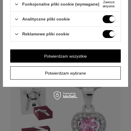
Zawsze
Funkcjonalne pliki cookie (wymagane)
aktywne
Opinie (
2
)
Analityczne pliki cookie
Komplet Biała cyrkonia wisiorek oraz
kolczyki Srebro pr. 925 Dedykacja
Reklamowe pliki cookie
Personalizuj
Potwierdzam wszystkie
129,00 zł
Potwierdzam wybrane