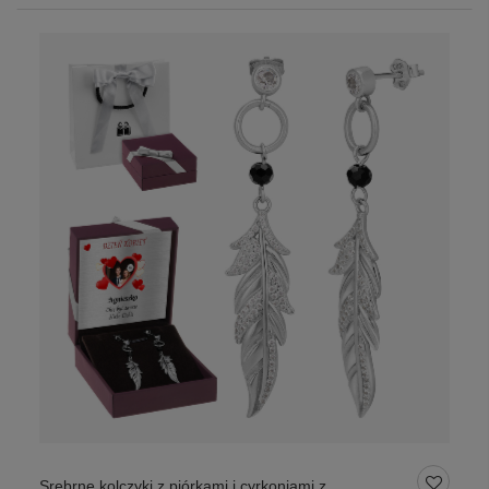
Srebrne kolczyki z piórkami i cyrkoniami z