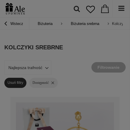
Wstecz
Biżuteria
Biżuteria srebrna
Kolczyki s
KOLCZYKI SREBRNE
Filtrowanie
Najlepsza trafność
Usuń filtry
Dostępność