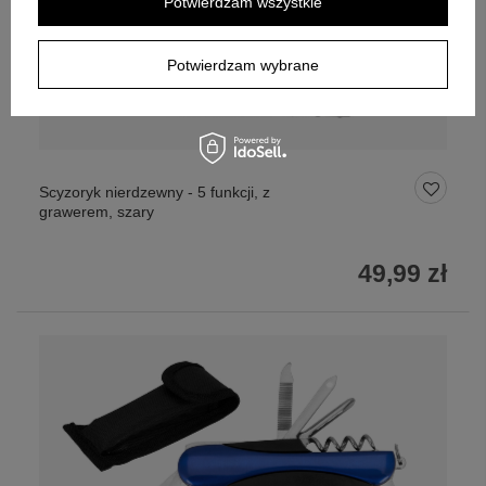
Potwierdzam wszystkie
Potwierdzam wybrane
Scyzoryk nierdzewny - 5 funkcji, z
grawerem, szary
49,99 zł