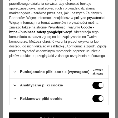
prawidłowego działania serwisu, aby oferować funkcje
społecznościowe, analizować ruch i prowadzić działania
Opinie (
141
)
marketingowe - zarówno przez nas, jak i naszych Zaufanych
Partnerów. Więcej informacji znajdziesz w
polityce prywatności
.
Zestaw dla mechanika: karafka i 6
Więcej informacji na temat warunków i prywatności można
kieliszków z grawerem na stojaku
znaleźć także na stronie
Prywatność i warunki Google
-
https://business.safety.google/privacy/
. Akceptacja tego
komunikatu oznacza zgodę na ich zapisywanie na Twoim
104,00 zł
komputerze. Możesz określić warunki przechowywania lub
dostępu do nich klikając w zakładkę „Konfiguracja zgód”. Zgodę
możesz wycofać w dowolnym momencie poprzez usunięcie
plików cookies z przeglądarki z danego urządzenia końcowego.
Zawsze
Funkcjonalne pliki cookie (wymagane)
aktywne
Analityczne pliki cookie
Reklamowe pliki cookie