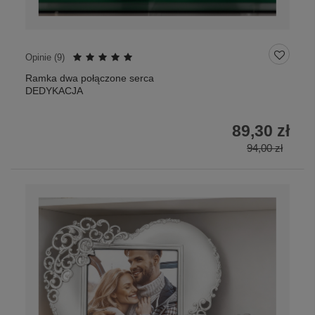
Opinie (
9
)
Ramka dwa połączone serca
DEDYKACJA
89,30 zł
94,00 zł