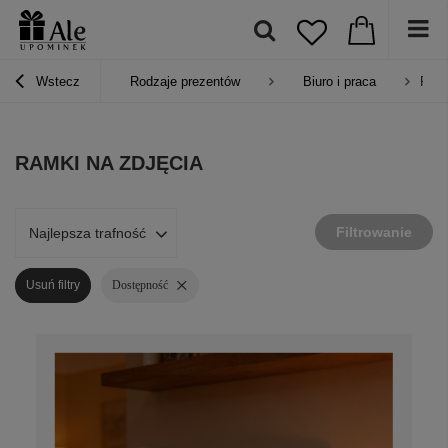
Wstecz
Rodzaje prezentów
Biuro i praca
Ramk
RAMKI NA ZDJĘCIA
Filtrowanie
Najlepsza trafność
Usuń filtry
Dostępność