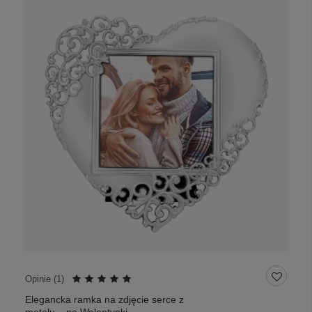
Opinie (
1
)
Elegancka ramka na zdjęcie serce z