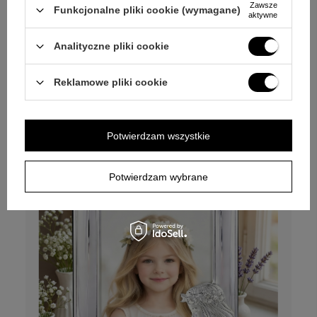
Zawsze
Funkcjonalne pliki cookie (wymagane)
aktywne
Analityczne pliki cookie
Ramka na zdjęcie / I Komunia Święta /
Prezent dla Dziewczynki/ Własny Grawer
/ Stal posrebrzana
Reklamowe pliki cookie
199,00 zł
Potwierdzam wszystkie
Potwierdzam wybrane