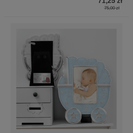
71,25 zł
75,00 zł