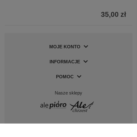
35,00 zł
MOJE KONTO
INFORMACJE
POMOC
Nasze sklepy
Odwiedź nas