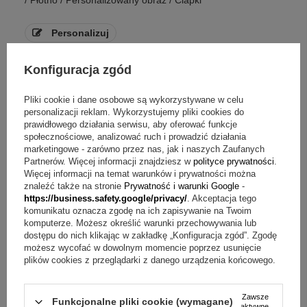
/ Płótno / Personalizowany obraz / Ciapki
Personalizuj
189,00 zł
Konfiguracja zgód
Pliki cookie i dane osobowe są wykorzystywane w celu
personalizacji reklam. Wykorzystujemy pliki cookies do
prawidłowego działania serwisu, aby oferować funkcje
społecznościowe, analizować ruch i prowadzić działania
marketingowe - zarówno przez nas, jak i naszych Zaufanych
Partnerów. Więcej informacji znajdziesz w
polityce prywatności
.
Więcej informacji na temat warunków i prywatności można
znaleźć także na stronie
Prywatność i warunki Google
-
https://business.safety.google/privacy/
. Akceptacja tego
komunikatu oznacza zgodę na ich zapisywanie na Twoim
komputerze. Możesz określić warunki przechowywania lub
dostępu do nich klikając w zakładkę „Konfiguracja zgód”. Zgodę
możesz wycofać w dowolnym momencie poprzez usunięcie
plików cookies z przeglądarki z danego urządzenia końcowego.
Zawsze
Funkcjonalne pliki cookie (wymagane)
aktywne