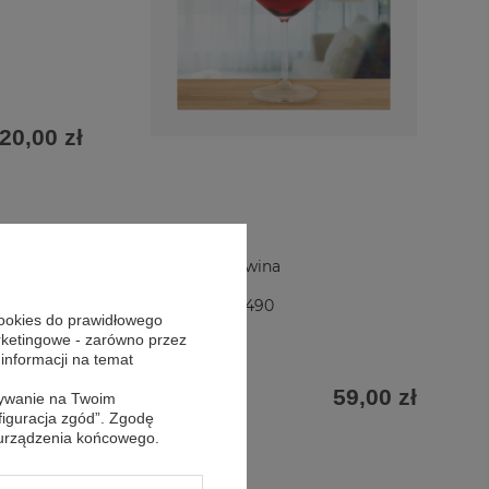
20,00 zł
Kieliszek do wina
na prezent z
grawerem / 490
cookies do prawidłowego
ml
arketingowe - zarówno przez
 informacji na temat
59,00 zł
sywanie na Twoim
figuracja zgód”. Zgodę
 urządzenia końcowego.