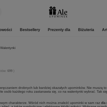
owości
Bestsellery
Prezenty dla
Biżuteria
Ar
 Walentynki
uktów:
699
)
 wręczaniem drobnych lub bardziej okazałych upominków. Nie muszą to
ele osób każdego roku zastanawia się, co na walentynki wybrać. Tak s
kowym charakterze. Wśród nich można znaleźć upominki w sam raz
dla
o zdjęć, a także symboliczne i efektowne kłódki miłości. Wybrane prze