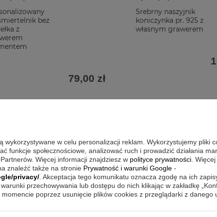
sonalizowany
Srebrny naszyjnik
śmiertelnik bez
koniczynka pr. 925 z
ełka z
własnym grawerem
awerem
amentem
1
79,00 zł
są wykorzystywane w celu personalizacji reklam. Wykorzystujemy pliki 
wać funkcje społecznościowe, analizować ruch i prowadzić działania m
 Partnerów. Więcej informacji znajdziesz w
polityce prywatności
. Więcej
a znaleźć także na stronie
Prywatność i warunki Google
-
gle/privacy/
. Akceptacja tego komunikatu oznacza zgodę na ich zapi
warunki przechowywania lub dostępu do nich klikając w zakładkę „Kon
momencie poprzez usunięcie plików cookies z przeglądarki z danego