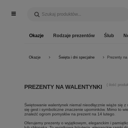
Okazje
Rodzaje prezentów
Ślub
N
Okazje
Święta i dni specjalne
Prezenty na
( ilość prod
PREZENTY NA WALENTYNKI
Świętowanie walentynek niemal nieodłącznie wiąże się z
się gest i symboliczne znaczenie upominków. Mimo to wi
znaleźć ogrom pomysłów na prezent na 14 lutego.
Oferujemy prezenty o wyjątkowym, eleganckim i pamiąt
lub chłopaka. To wyjątkowa biżuteria, eleganckie ramki d