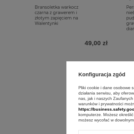
Bransoletka warkocz
Per
czarna z grawerem i
nie
złotym zapięciem na
pud
Walentynki
gr
di
49,00 zł
Konfiguracja zgód
Pliki cookie i dane osobowe 
działania serwisu, aby ofero
nas, jak i naszych Zaufanych
warunków i prywatności możn
https://business.safety.goo
komputerze. Możesz określić 
możesz wycofać w dowolnym 