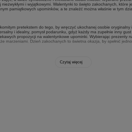
j niezwykłymi i wyjątkowymi. Walentynki to święto zakochanych, które 
hanym pamiątkowych upominków, a te znaleźć można właśnie w tym dzia
omitym pretekstem do tego, by wręczyć ukochanej osobie oryginalny i s
ersalny i idealny, pomysł podarunku, gdyż każdy ma zupełnie inny gust
iekawych propozycji na walentynkowe upominki. Wybierając prezenty 
akże marzeniami. Dzień zakochanych to świetna okazja, by spełnić jed
 stylowe, zabawne lub całkowicie symboliczne, ale kluczową kwestią j
Czytaj więcej
rek dla niej to upominek wybrany z dużą starannością. Jeśli chodzi o 
ż posrebrzane róże, puzderka do przechowywania drobnych kosztownośc
ndywidualnym grawerem, a także maskotki, poduszki z e zdjęciem i wie
w upominki dla każdego i na każdą okazję, a w tym dziale znajduje się
b
dla chłopaka
, warto przejrzeć przedmioty zebrane w tym dziale. Są tu
ina, karafki do mocniejszych trunków oraz innego rodzaju prezenty, kt
nie tylko gust i zainteresowania ukochanego, ale również staż i chara
artnera.
ek.pl nie brak pomysłów na prezent walentynkowy dla każdego. To wyj
ny, jak różnorodne bywają gusta obdarowywanych osób, a przecież każd
ominki mogą być subtelne, eleganckie, a także ekskluzywne, czego d