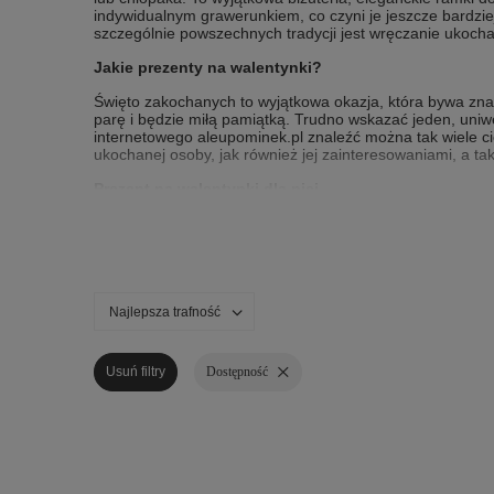
indywidualnym grawerunkiem, co czyni je jeszcze bardzie
szczególnie powszechnych tradycji jest wręczanie ukoc
Jakie prezenty na walentynki?
Święto zakochanych to wyjątkowa okazja, która bywa znak
parę i będzie miłą pamiątką. Trudno wskazać jeden, uniw
internetowego aleupominek.pl znaleźć można tak wiele c
ukochanej osoby, jak również jej zainteresowaniami, a t
Prezent na walentynki dla niej
Walentynkowe upominki dla kobiet mogą być romantyczne,
serca. Lepiej unikać przypadkowych zakupów. Idealny poda
z pewnością jest to
biżuteria ze srebra
oraz złota, ale te
dużym powodzeniem cieszą się również kłódki miłości z i
Prezent na walentynki dla niego
Najlepsza trafność
Asortyment sklepu internetowego aleupominek.pl obfituje 
interesującą walentynkę
dla małżonka
, narzeczonego lu
Usuń filtry
Dostępność
bransoletki z grawerem,
skórzane portfele
, skrzynki do w
święta zakochanych, zdecydowanie warto wziąć pod uwagę 
kosztowny i okazały niż upominek dla nowo poznanego p
W ofercie internetowego sklepu z upominkami aleupomin
osób i seniorów. Asortyment jest tak szeroki i różnorod
i będzie idealnym podkreśleniem uczuć. Walentynkowe up