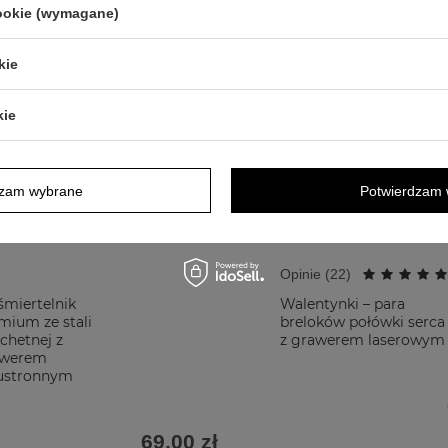
cookie (wymagane)
kie
kie
dzam wybrane
Potwierdzam 
W PROMOCJI
POLECANY
Opinie (
22
)
śmiertelnik
Walentynki – para
mium ze stali
breloków połówki serca
achetnej z
z grawerem laserowym
awerem
ustronnym
69,00 zł