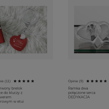
ie (
11
)
Opinie (
9
)
rwony brelok
Ramka dwa
ce do kluczy z
połączone serca
awerem
DEDYKACJA
erowym w etui