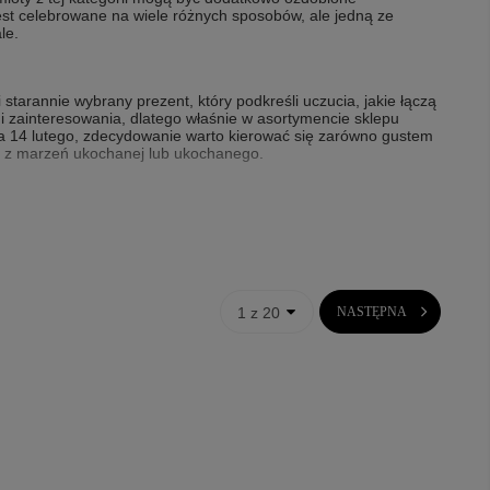
jest celebrowane na wiele różnych sposobów, ale jedną ze
le.
tarannie wybrany prezent, który podkreśli uczucia, jakie łączą
 i zainteresowania, dlatego właśnie w asortymencie sklepu
na 14 lutego, zdecydowanie warto kierować się zarówno gustem
no z marzeń ukochanej lub ukochanego.
est ich dobre dopasowanie do gustu i zainteresowań wybranki
popularne podarunki dla kobiety z okazji święta zakochanych, to
i, ramki do zdjęć, albumy, a także eleganckie
breloczki
. Bardzo
le innych drobiazgów.
1 z 20
NASTĘPNA
 wiele doskonałych propozycji na prezent dla niego. Chcąc kupić
 wyjątkowe i jedyne w swoim rodzaju nieśmiertelniki, męskie
óre spodobają się mężczyźnie. Wybierając upominek z okazji
kter relacji. Prezent na walentynki dla męża może być bardziej
ątkowe propozycje podarunków dla kobiet, mężczyzn, młodych
y chce wybrać taki upominek, który spodoba się ukochanej osobie
oskonałym dowodem są przedmioty z tego działu. To starannie