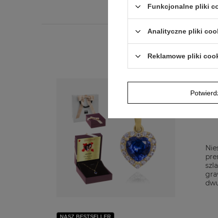
Funkcjonalne pliki 
Analityczne pliki coo
Reklamowe pliki coo
Potwier
Nie
pre
szl
gr
dw
NASZ BESTSELLER