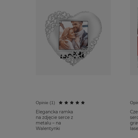
Opinie (
1
)
Opin
Elegancka ramka
Cze
na zdjęcie serce z
ser
metalu – na
gr
Walentynki
las