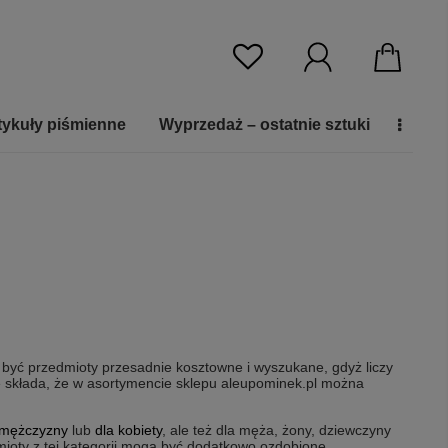
tykuły piśmienne
Wyprzedaż – ostatnie sztuki
 być przedmioty przesadnie kosztowne i wyszukane, gdyż liczy
ię składa, że w asortymencie sklepu aleupominek.pl można
 mężczyzny
lub
dla kobiety
, ale też dla męża, żony, dziewczyny
dmioty z tej kategorii mogą być dodatkowo ozdobione