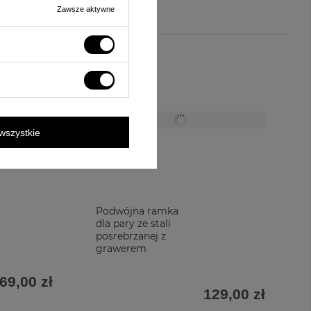
Zawsze aktywne
wszystkie
Podwójna ramka
dla pary ze stali
posrebrzanej z
grawerem
69,00 zł
129,00 zł