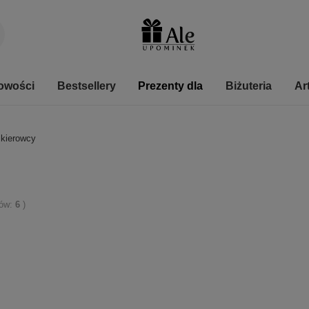
owości
Bestsellery
Prezenty dla
Biżuteria
Ar
 kierowcy
tów:
6
)