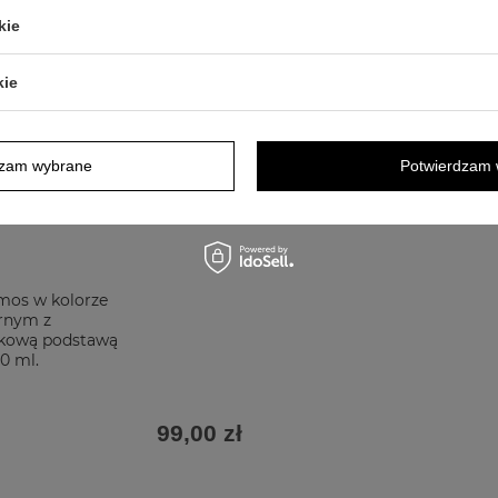
kie
kie
dzam wybrane
Potwierdzam 
mos w kolorze
rnym z
kową podstawą
50 ml.
99,00 zł