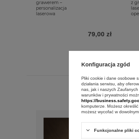
grawerem –
z g
personalizacja
las
laserowa
ope
79,00 zł
Konfiguracja zgód
Pliki cookie i dane osobowe 
działania serwisu, aby ofero
nas, jak i naszych Zaufanych
warunków i prywatności możn
https://business.safety.goo
komputerze. Możesz określić 
możesz wycofać w dowolnym 
Funkcjonalne pliki 