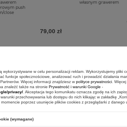
rawerem
własnym grawerem
erowym push
n/close
79,00 zł
są wykorzystywane w celu personalizacji reklam. Wykorzystujemy pliki 
wać funkcje społecznościowe, analizować ruch i prowadzić działania m
 Partnerów. Więcej informacji znajdziesz w
polityce prywatności
. Więcej
a znaleźć także na stronie
Prywatność i warunki Google
-
gle/privacy/
. Akceptacja tego komunikatu oznacza zgodę na ich zapi
warunki przechowywania lub dostępu do nich klikając w zakładkę „Kon
momencie poprzez usunięcie plików cookies z przeglądarki z danego
cookie (wymagane)