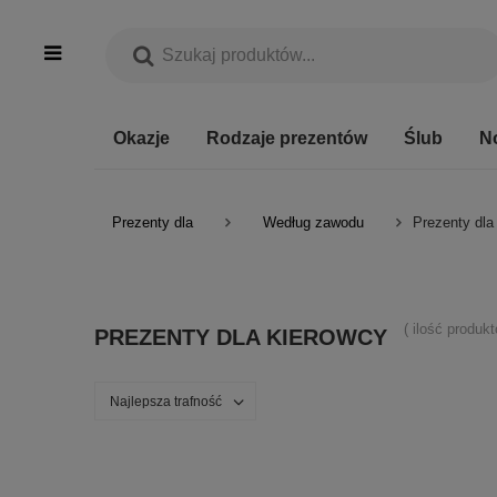
Okazje
Rodzaje prezentów
Ślub
N
Prezenty dla
Według zawodu
Prezenty dla
( ilość produk
PREZENTY DLA KIEROWCY
Najlepsza trafność