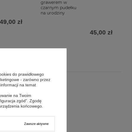
grawerem w
czarnym pudełku
na urodziny
49,00 zł
45,00 zł
cookies do prawidłowego
arketingowe - zarówno przez
 informacji na temat
sywanie na Twoim
figuracja zgód”. Zgodę
 urządzenia końcowego.
Zawsze aktywne