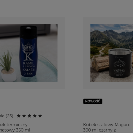
NOWOŚĆ
ie (
25
)
ek termiczny
Kubek stalowy Magaro
natowy 350 ml
300 ml czarny z