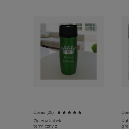
Opinie (
25
)
Opin
Zielony kubek
Kub
termiczny z
gra