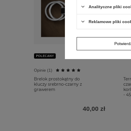
Analityczne pliki coo
Reklamowe pliki coo
Potwier
POLECANY
Opinie (
1
)
Brelok prostokątny do
Ter
kluczy srebrno-czarny z
cza
grawerem
kor
- 4
40,00 zł