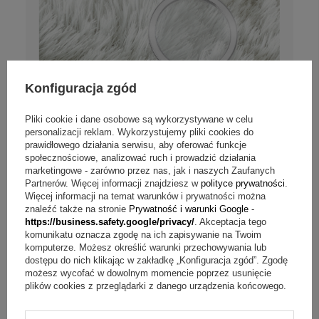
Konfiguracja zgód
Pliki cookie i dane osobowe są wykorzystywane w celu
personalizacji reklam. Wykorzystujemy pliki cookies do
prawidłowego działania serwisu, aby oferować funkcje
społecznościowe, analizować ruch i prowadzić działania
marketingowe - zarówno przez nas, jak i naszych Zaufanych
Partnerów. Więcej informacji znajdziesz w
polityce prywatności
.
Więcej informacji na temat warunków i prywatności można
znaleźć także na stronie
Prywatność i warunki Google
-
https://business.safety.google/privacy/
. Akceptacja tego
komunikatu oznacza zgodę na ich zapisywanie na Twoim
komputerze. Możesz określić warunki przechowywania lub
dostępu do nich klikając w zakładkę „Konfiguracja zgód”. Zgodę
Opinie (
11
)
możesz wycofać w dowolnym momencie poprzez usunięcie
Czerwony brelok serce do kluczy z
plików cookies z przeglądarki z danego urządzenia końcowego.
grawerem laserowym w etui