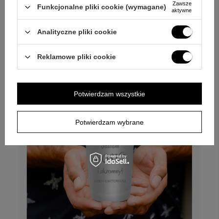
Zawsze
Funkcjonalne pliki cookie (wymagane)
40,00 zł
aktywne
45,00 zł
Analityczne pliki cookie
Reklamowe pliki cookie
Potwierdzam wszystkie
Potwierdzam wybrane