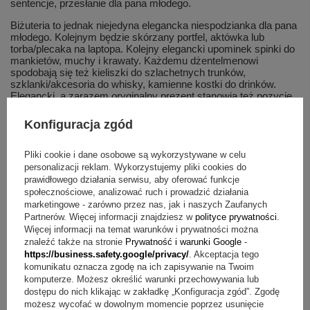
sentencje, przesłanie dla pana młodego.
Biżuteria to jednak niejedyna elegancka niespodzianka dla pana
młodego. Kolejnym będzie skórzany portfel, aktówka lub
torba/plecaka na laptopa. Kolejny elegancki upominek spinki do
mankietów, muchy i krawaty. Każdemu dżentelmenowi
spodobają się też kieliszki do szlachetnych trunków,
szklanki/akcesoria do whisky, kamienne kostki do drinków.
Elegancki, a zarazem oryginalny prezent stanowią też pozycje
książkowe – pięknie wydany album lub limitowane wydanie
ulubionej serii powieści to prezent, który może wręczyć i na
Konfiguracja zgód
wieczorze kawalerskim i panieńskim.
Oryginalny prezent na kawalerski z grawerem
Pliki cookie i dane osobowe są wykorzystywane w celu
personalizacji reklam. Wykorzystujemy pliki cookies do
Wieczory kawalerskie to dobra okazja, aby zaskoczyć pana
prawidłowego działania serwisu, aby oferować funkcje
młodego. Możesz to zrobić, gwarantując dobrą zabawę, a także
społecznościowe, analizować ruch i prowadzić działania
stawiając na oryginalny podarek. Jeśli szukasz uniwersalnego
marketingowe - zarówno przez nas, jak i naszych Zaufanych
pomysłu postaw na kubek z żartobliwym namiastek czy
Partnerów. Więcej informacji znajdziesz w
polityce prywatności
.
imitujący kobiecy biust. Bardziej wyszukane będą pamiątkowe
Więcej informacji na temat warunków i prywatności można
dyplomy i statuetki, koszulki z nadrukiem czy wszelkiej maści
znaleźć także na stronie
Prywatność i warunki Google
-
erotyczne gadżety. Doskonały pomysł na prezent na kawalerski
https://business.safety.google/privacy/
. Akceptacja tego
stanowią też przedmioty z nadrukiem. Piersiówka, poduszka,
komunikatu oznacza zgodę na ich zapisywanie na Twoim
bidon, czapka z daszkiem czy leżak to tylko niektóre z
komputerze. Możesz określić warunki przechowywania lub
produktów, na których można wykonać grawer. Najlepiej nie
dostępu do nich klikając w zakładkę „Konfiguracja zgód”. Zgodę
posiłkować się tekstami czy cytatami z Internetu, ale wymyślić
możesz wycofać w dowolnym momencie poprzez usunięcie
własny lub nawiązać do powiedzonek, które zwykle wygłasza