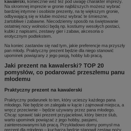
kawalerski
, koniecznie weź też pod uwagę charakter imprezy.
Na skromnej imprezie w gronie najbliższych możesz wybrać
bardziej intymne i osobiste prezenty, na tę większym gronie,
odbywającą się w klubie możesz wybrać te śmieszne,
żartobliwe i zabawne. Niecodzienny sposób na świętowanie
ostatniej nocy wolności będą np. kostiumy wesołych postaci,
kubki z napisami, zestawy gier i zabaw, akcesoria o
erotycznym podtekstem.
Na koniec zastanów się nad tym, jakie preferencje ma przyszły
pan młody. Praktyczny prezent będzie dla niego stanowić
upominek powiązany z jego pasją, hobby lub pracą.
Jaki prezent na kawalerski? TOP 20
pomysłów, co podarować przeszłemu panu
młodemu
Praktyczny prezent na kawalerski
Praktyczny podarunek to ten, który ucieszy każdego pana
młodego. Nie będzie on zalegała w kącie i zajmował miejsca, a
wręcz przeciwnie – będzie używany przez pana młodego.
Chcąc sprawić taki prezent przyjacielowi, który bierze ślub,
warto upominek powiązać z jego hobby, pasjami,
zainteresowanymi lub pracą. Przykładowo domy pomysł ma
prezent dla młodego – kucharza będzie stanowił zestaw noży