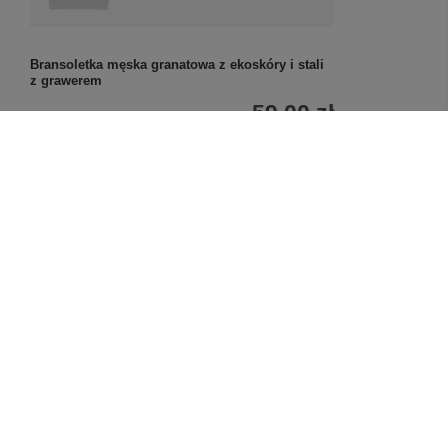
Bransoletka męska granatowa z ekoskóry i stali
z grawerem
59,00 zł