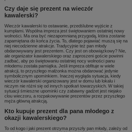
Czy daje się prezent na wieczór
kawalerski?
Wieczór kawalerski to ostawanie, przedślubne wyjście z
kumplami. Wspólna impreza jest świętowaniem ostatniej nowy
wolności. Ma ona być niezapomnianą przygodą, która zostanie
zapamiętana do końca życia. To, dlatego pojawiać muszą się na
niej niecodzienne atrakcje. Tradycyjnie też pan młody
obdarowywany jest prezentem. Czy jest on obowiązkowy? Nie,
ale organizator kawalerskiego oraz zaproszeni goście powinni
zadbać, aby po świętowaniu ostatniej nocy wolności panu
młodemu została pamiątka. Jeśli impreza obfituje w wiele
atrakcji, to przyszłego małżonka można obdarować jedynie
symbolicznym upominkiem. Inaczej wygląda sytuacja, kiedy
wieczór kawalerski organizowany jest w domu lub lokalu i
niczym nie różni się od innych spotkań towarzyskich. W takiej
sytuacji śmieszne upominki czy zabawny gadżet jest niejako
clou wieczoru, a rozpakowywanie prezentów przez przyszłego
męża główną atrakcją.
Kto kupuje prezent dla pana młodego z
okazji kawalerskiego?
To od kogo i jaki prezent otrzyma przyszły pan młody, zależy od