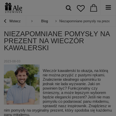
Wstecz
Blog
Niezapomniane pomysły na prezent n
NIEZAPOMNIANE POMYSŁY NA
PREZENT NA WIECZÓR
KAWALERSKI
2023-08-03
Wieczór kawalerski to okazja, na którą
nie można przyjść z pustymi rękami.
Znalezienie idealnego upominku to
jednak nie lada wyzwanie. Jaki on
powinien być? Funkcjonalny czy
śmieszny, a może lepszym wyborem
będzie elegancki prezent? Jeśli nie mas
pomysłu co podarować panu młodemu,
sprawdź nasz inspirownik. Znajdziesz w
nim pomysły na oryginalny prezent, który spodoba się każdemu
panu młodemu.