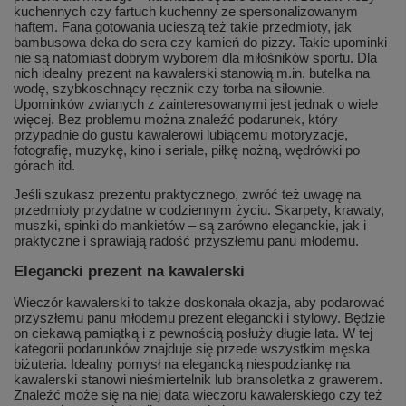
kuchennych czy fartuch kuchenny ze spersonalizowanym
haftem. Fana gotowania ucieszą też takie przedmioty, jak
bambusowa deka do sera czy kamień do pizzy. Takie upominki
nie są natomiast dobrym wyborem dla miłośników sportu. Dla
nich idealny prezent na kawalerski stanowią m.in. butelka na
wodę, szybkoschnący ręcznik czy torba na siłownie.
Upominków zwianych z zainteresowanymi jest jednak o wiele
więcej. Bez problemu można znaleźć podarunek, który
przypadnie do gustu kawalerowi lubiącemu motoryzacje,
fotografię, muzykę, kino i seriale, piłkę nożną, wędrówki po
górach itd.
Jeśli szukasz prezentu praktycznego, zwróć też uwagę na
przedmioty przydatne w codziennym życiu. Skarpety, krawaty,
muszki, spinki do mankietów – są zarówno eleganckie, jak i
praktyczne i sprawiają radość przyszłemu panu młodemu.
Elegancki prezent na kawalerski
Wieczór kawalerski to także doskonała okazja, aby podarować
przyszłemu panu młodemu prezent elegancki i stylowy. Będzie
on ciekawą pamiątką i z pewnością posłuży długie lata. W tej
kategorii podarunków znajduje się przede wszystkim męska
biżuteria. Idealny pomysł na elegancką niespodziankę na
kawalerski stanowi nieśmiertelnik lub bransoletka z grawerem.
Znaleźć może się na niej data wieczoru kawalerskiego czy też