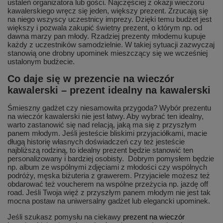
ustaleń organizatora lub gości. Najczęściej z okazji wieczoru
kawalerskiego wręcz się jeden, większy prezent. Zrzucają się
na niego wszyscy uczestnicy imprezy. Dzięki temu budżet jest
większy i pozwala zakupić świetny prezent, o którym np. od
dawna marzy pan młody. Rzadziej prezenty młodemu kupuje
każdy z uczestników samodzielnie. W takiej sytuacji zazwyczaj
stanowią one drobny upominek mieszczący się we wcześniej
ustalonym budżecie.
Co daje się w prezencie na wieczór
kawalerski – prezent idealny na kawalerski
Śmieszny gadżet czy niesamowita przygoda? Wybór prezentu
na wieczór kawalerski nie jest łatwy. Aby wybrać ten idealny,
warto zastanowić się nad relacją, jaką ma się z przyszłym
panem młodym. Jeśli jesteście bliskimi przyjaciółkami, macie
długą historię własnych doświadczeń czy też jesteście
najbliższą rodziną, to idealny prezent będzie stanowić ten
personalizowany i bardziej osobisty. Dobrym pomysłem będzie
np. album ze wspólnymi zdjęciami z młodości czy wspólnych
podróży, męska biżuteria z grawerem. Przyjaciele możesz też
obdarować też voucherem na wspólne przeżycia np. jazdę off
road. Jeśli Twoja więź z przyszłym panem młodym nie jest tak
mocna postaw na uniwersalny gadżet lub elegancki upominek.
Jeśli szukasz pomysłu na ciekawy
prezent na wieczór