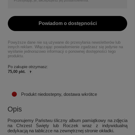
Przesyłając je, akceptujesz jej postanowienia.
Powiadom o dostępności
Powyższe dane nie są używane do przesyłania newsletterów lub
innych reklam. Włączając powiadomienie zgadzasz się jedynie na
wysłanie jednorazowo informacji o ponownej dostępności tego
produktu.
Po zakupie otrzymasz:
75,00 pkt.
Produkt niedostepny, dostawa wkrótce
Opis
Proponujemy Państwu śliczny album pamiątkowy na zdjęcia
na Chrzest Święty lub Roczek wraz z indywidualną
dedykacją na tabliczce na zewnętrznej stronie okładki.