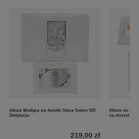
Album Modlące się Aniołki Skóra Srebro 925
Album na zdjęci
Dedykacja
na chrzest i in
219,00 zł