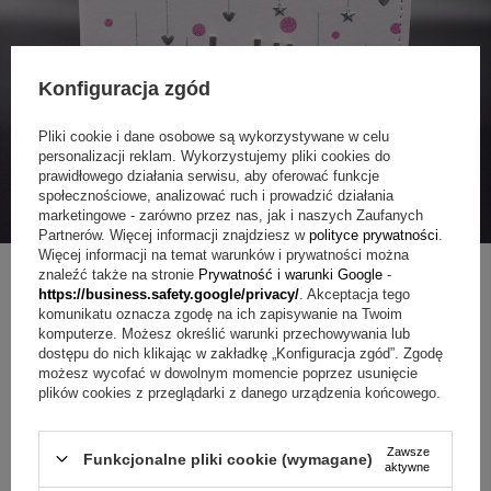
Konfiguracja zgód
Pliki cookie i dane osobowe są wykorzystywane w celu
personalizacji reklam. Wykorzystujemy pliki cookies do
prawidłowego działania serwisu, aby oferować funkcje
społecznościowe, analizować ruch i prowadzić działania
marketingowe - zarówno przez nas, jak i naszych Zaufanych
Partnerów. Więcej informacji znajdziesz w
polityce prywatności
.
Więcej informacji na temat warunków i prywatności można
znaleźć także na stronie
Prywatność i warunki Google
-
https://business.safety.google/privacy/
. Akceptacja tego
komunikatu oznacza zgodę na ich zapisywanie na Twoim
ZAPYTAJ O PRODUKT
komputerze. Możesz określić warunki przechowywania lub
dostępu do nich klikając w zakładkę „Konfiguracja zgód”. Zgodę
możesz wycofać w dowolnym momencie poprzez usunięcie
Jeżeli powyższy opis jest dla Ciebie niewystarczający, prześlij nam
plików cookies z przeglądarki z danego urządzenia końcowego.
swoje pytanie odnośnie tego produktu. Postaramy się odpowiedzieć tak
szybko jak tylko będzie to możliwe.
Dane są przetwarzane zgodnie z
polityką prywatności
. Przesyłając je, akceptujesz jej postanowienia.
Zawsze
Funkcjonalne pliki cookie (wymagane)
aktywne