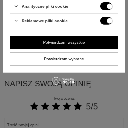
E-mail
Analityczne pliki cookie
Pytanie
Reklamowe pliki cookie
Potwierdzam wszystkie
Wyślij
Potwierdzam wybrane
NAPISZ SWOJĄ OPINIĘ
Twoja ocena:
5/5
Treść twojej opinii