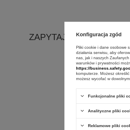
Konfiguracja zgód
ZAPYTAJ O PRODUKT
Pliki cookie i dane osobowe 
działania serwisu, aby ofero
Jeżeli powyższ
nas, jak i naszych Zaufanych
Postaramy się 
warunków i prywatności możn
polityką prywa
https://business.safety.goo
komputerze. Możesz określić 
możesz wycofać w dowolnym 
E-mail
Funkcjonalne pliki 
Pytanie
Analityczne pliki coo
Reklamowe pliki coo