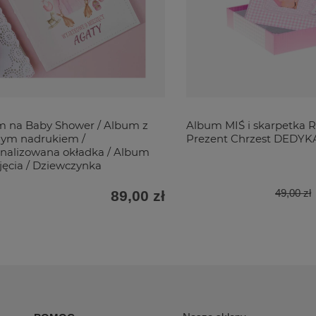
 na Baby Shower / Album z
Album MIŚ i skarpetka 
nym nadrukiem /
Prezent Chrzest DEDY
nalizowana okładka / Album
jęcia / Dziewczynka
49,00 zł
89,00 zł