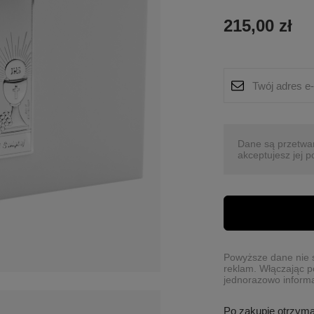
215,00 zł
Dane są przetwa
akceptujesz jej p
Powyższe dane nie s
reklam. Włączając p
jednorazowo informa
Po zakupie otrzym