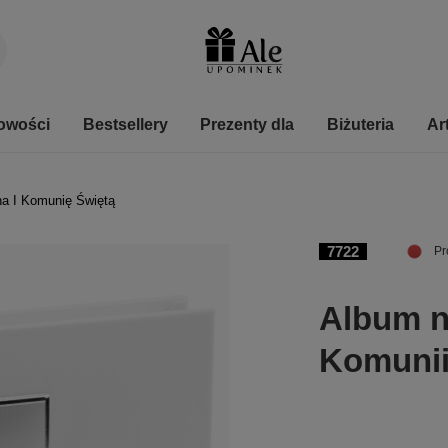
owości
Bestsellery
Prezenty dla
Biżuteria
Ar
na I Komunię Świętą
7722
Pr
Album n
Komunii