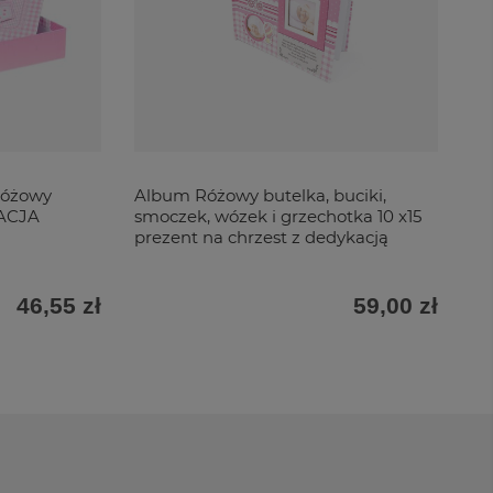
Różowy
Album Różowy butelka, buciki,
Ró
KACJA
smoczek, wózek i grzechotka 10 x15
Ro
prezent na chrzest z dedykacją
46,55 zł
59,00 zł