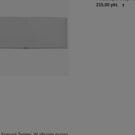
215,00 pkt.
j Komunii Świętej. W albumie można