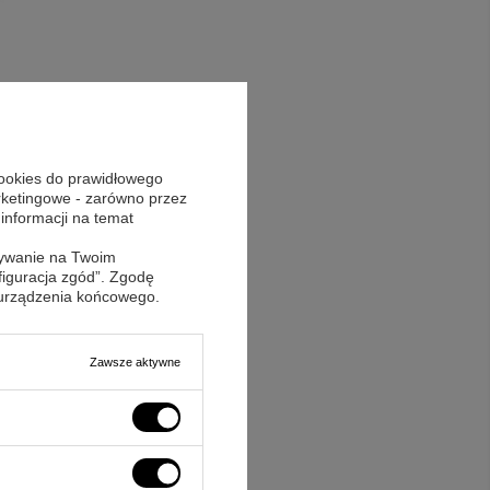
cookies do prawidłowego
arketingowe - zarówno przez
ośnie tego produktu.
 informacji na temat
rzane zgodnie z
sywanie na Twoim
figuracja zgód”. Zgodę
 urządzenia końcowego.
Zawsze aktywne