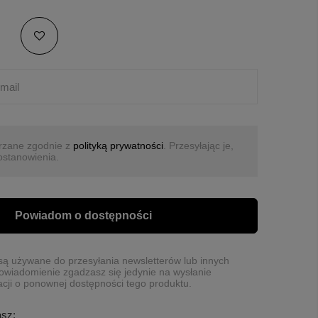
rzane zgodnie z
polityką prywatności
. Przesyłając je,
ostanowienia.
Powiadom o dostępności
ą używane do przesyłania newsletterów lub innych
owiadomienie zgadzasz się jedynie na wysłanie
cji o ponownej dostępności tego produktu.
asz: