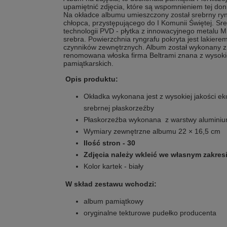
upamiętnić zdjęcia, które są wspomnieniem tej doni
Na okładce albumu umieszczony został srebrny ryn
chłopca, przystępującego do I Komunii Świętej. Sr
technologii PVD - płytka z innowacyjnego metalu
srebra. Powierzchnia ryngrafu pokryta jest lakier
czynników zewnętrznych. Album został wykonany z 
renomowana włoska firma Beltrami znana z wysokie
pamiątkarskich.
Opis produktu:
Okładka wykonana jest z wysokiej jakości e
srebrnej płaskorzeźby
Płaskorzeźba wykonana z warstwy aluminiu
Wymiary zewnętrzne albumu 22 × 16,5 cm
Ilość stron - 30
Zdjęcia należy wkleić we własnym zakres
Kolor kartek - biały
W skład zestawu wchodzi:
album pamiątkowy
oryginalne tekturowe pudełko producenta