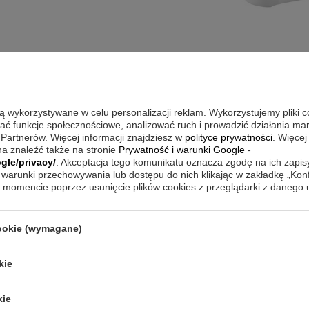
są wykorzystywane w celu personalizacji reklam. Wykorzystujemy pliki 
wać funkcje społecznościowe, analizować ruch i prowadzić działania m
y opis jest dla Ciebie niewystarczający, prześlij nam swoje pytanie odn
 Partnerów. Więcej informacji znajdziesz w
polityce prywatności
. Więcej
odpowiedzieć tak szybko jak tylko będzie to możliwe.
Dane są przetwa
a znaleźć także na stronie
Prywatność i warunki Google
-
tności
. Przesyłając je, akceptujesz jej postanowienia.
gle/privacy/
. Akceptacja tego komunikatu oznacza zgodę na ich zapi
warunki przechowywania lub dostępu do nich klikając w zakładkę „Kon
momencie poprzez usunięcie plików cookies z przeglądarki z danego
cookie (wymagane)
kie
kie