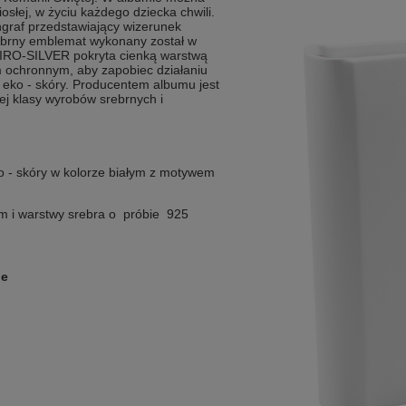
osłej, w życiu każdego dziecka chwili.
graf przedstawiający wizerunek
ebrny
emblemat wykonany został w
 MIRO-SILVER pokryta cienką warstwą
em ochronnym, aby zapobiec działaniu
eko - skóry.
Producentem albumu jest
j klasy wyrobów srebrnych i
ko - skóry w kolorze białym z motywem
m i warstwy srebra o próbie 925
ie