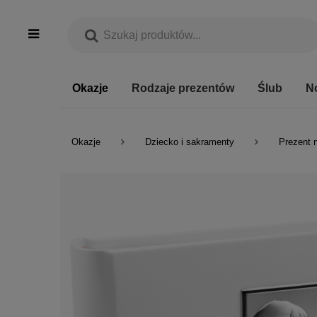
Okazje
Rodzaje prezentów
Ślub
N
Okazje
Dziecko i sakramenty
Prezent 