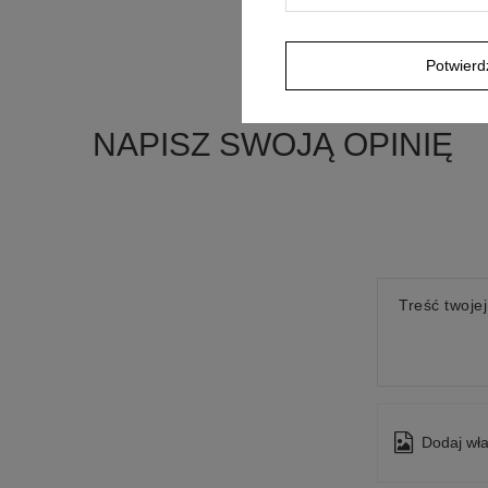
Potwier
NAPISZ SWOJĄ OPINIĘ
Treść twojej
Dodaj wła