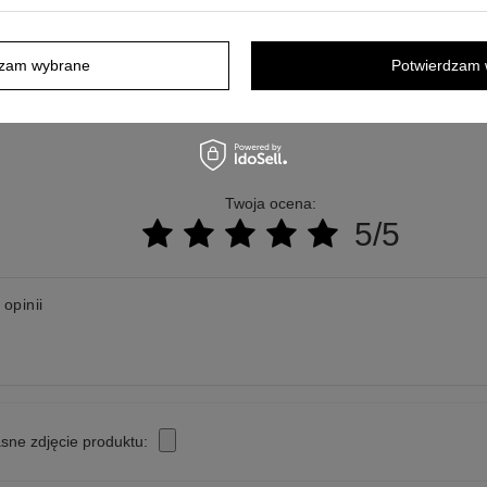
Wyślij
dzam wybrane
Potwierdzam 
Twoja ocena:
5/5
 opinii
sne zdjęcie produktu: