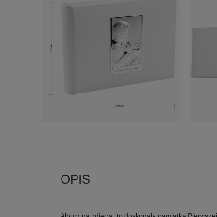
Album na zdjęcia, to doskonała pamiątka Pierwsze