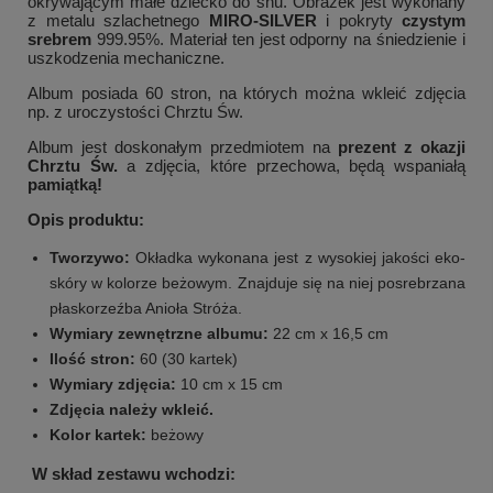
okrywającym małe dziecko do snu. Obrazek jest wykonany
z metalu szlachetnego
MIRO-SILVER
i pokryty
czystym
srebrem
999.95%. Materiał ten jest odporny na śniedzienie i
uszkodzenia mechaniczne.
Album posiada 60 stron, na których można wkleić zdjęcia
np. z uroczystości Chrztu Św.
Album jest doskonałym przedmiotem na
prezent z okazji
Chrztu Św.
a zdjęcia, które przechowa, będą wspaniałą
pamiątką!
Opis produktu:
Tworzywo:
Okładka wykonana jest z wysokiej jakości eko-
skóry w kolorze beżowym. Znajduje się na niej posrebrzana
płaskorzeźba Anioła Stróża.
Wymiary zewnętrzne albumu:
22 cm x 16,5 cm
Ilość stron:
60 (30 kartek)
Wymiary zdjęcia:
10 cm x 15 cm
Zdjęcia należy wkleić.
Kolor kartek:
beżowy
W skład zestawu wchodzi: