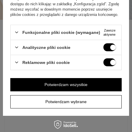
dostępu do nich klikając w zakładkę „Konfiguracja zgód”. Zgodę
możesz wycofać w dowolnym momencie poprzez usunięcie
plików cookies z przeglądarki z danego urządzenia końcowego.
Zawsze
Funkcjonalne pliki cookie (wymagane)
aktywne
ZAPYTAJ O PRODUKT
Analityczne pliki cookie
Jeżeli powyższy opis jest dla Ciebie niewystarczający, prześlij nam
Reklamowe pliki cookie
swoje pytanie odnośnie tego produktu. Postaramy się odpowiedzieć tak
szybko jak tylko będzie to możliwe.
Dane są przetwarzane zgodnie z
polityką prywatności
. Przesyłając je, akceptujesz jej postanowienia.
+
1
Potwierdzam wszystkie
E-mail
Zobacz więcej
Potwierdzam wybrane
Pytanie