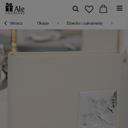
Wstecz
Okazje
Dziecko i sakramenty
Prez