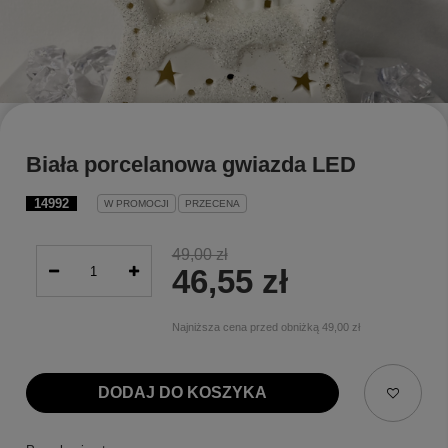
Biała porcelanowa gwiazda LED
14992
W PROMOCJI
PRZECENA
49,00 zł
46,55 zł
Najniższa cena przed obniżką
49,00 zł
DODAJ DO KOSZYKA