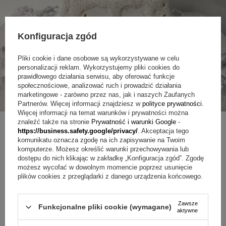
Konfiguracja zgód
Pliki cookie i dane osobowe są wykorzystywane w celu
personalizacji reklam. Wykorzystujemy pliki cookies do
prawidłowego działania serwisu, aby oferować funkcje
społecznościowe, analizować ruch i prowadzić działania
marketingowe - zarówno przez nas, jak i naszych Zaufanych
Partnerów. Więcej informacji znajdziesz w
polityce prywatności
.
Więcej informacji na temat warunków i prywatności można
znaleźć także na stronie
Prywatność i warunki Google
-
https://business.safety.google/privacy/
. Akceptacja tego
komunikatu oznacza zgodę na ich zapisywanie na Twoim
komputerze. Możesz określić warunki przechowywania lub
ZAPYTAJ O PRODUKT
dostępu do nich klikając w zakładkę „Konfiguracja zgód”. Zgodę
możesz wycofać w dowolnym momencie poprzez usunięcie
plików cookies z przeglądarki z danego urządzenia końcowego.
Jeżeli powyższy opis jest dla Ciebie niewystarczający, prześlij nam
swoje pytanie odnośnie tego produktu. Postaramy się odpowiedzieć tak
szybko jak tylko będzie to możliwe.
Dane są przetwarzane zgodnie z
polityką prywatności
. Przesyłając je, akceptujesz jej postanowienia.
Zawsze
Funkcjonalne pliki cookie (wymagane)
aktywne