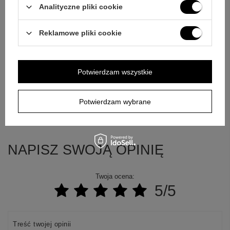
E-mail
Analityczne pliki cookie
Reklamowe pliki cookie
Pytanie
Potwierdzam wszystkie
Potwierdzam wybrane
Wyślij
NAPISZ SWOJĄ OPINIĘ
Twoja ocena:
5/5
Treść twojej opinii