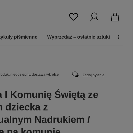
tykuły piśmienne
Wyprzedaż – ostatnie sztuki
rodukt niedostepny, dostawa wkrótce
Zadaj pytanie
a I Komunię Świętą ze
m dziecka z
ualnym Nadrukiem /
a na komunię