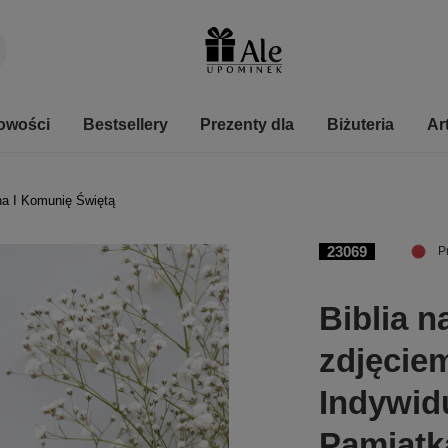
owości
Bestsellery
Prezenty dla
Biżuteria
Ar
na I Komunię Świętą
23069
P
Biblia n
zdjęcie
Indywid
Pamiątk