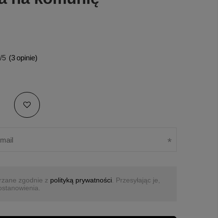
/5
(
3
opinie)
rzane zgodnie z
polityką prywatności
. Przesyłając je,
ostanowienia.