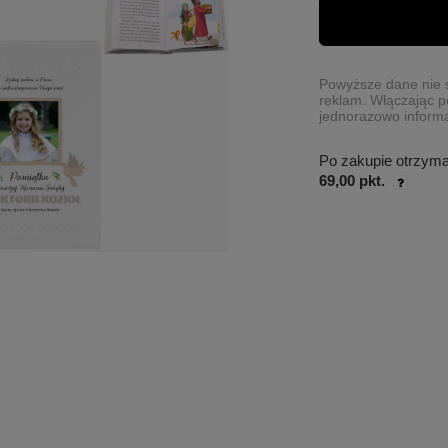
Powyższe dane nie s
reklam. Włączając p
jednorazowo informa
Po zakupie otrzym
69,00 pkt.