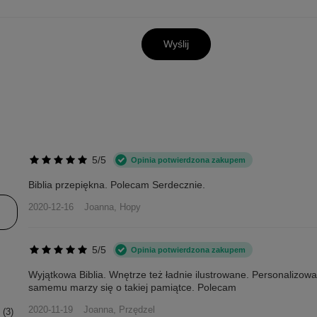
Wyślij
5/5
Opinia potwierdzona zakupem
Biblia przepiękna. Polecam Serdecznie.
2020-12-16
Joanna, Hopy
5/5
Opinia potwierdzona zakupem
Wyjątkowa Biblia. Wnętrze też ładnie ilustrowane. Personalizow
samemu marzy się o takiej pamiątce. Polecam
2020-11-19
Joanna, Przędzel
3