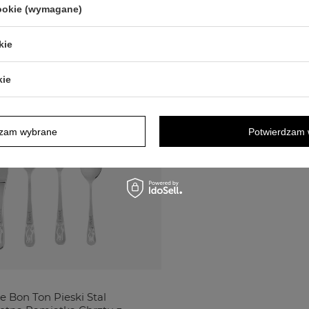
cookie (wymagane)
KUPILI Z TYM TOWAREM
kie
kie
dzam wybrane
Potwierdzam 
e Bon Ton Pieski Stal