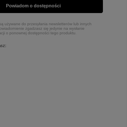
Powiadom o dostępności
ą używane do przesyłania newsletterów lub innych
owiadomienie zgadzasz się jedynie na wysłanie
cji o ponownej dostępności tego produktu.
asz: