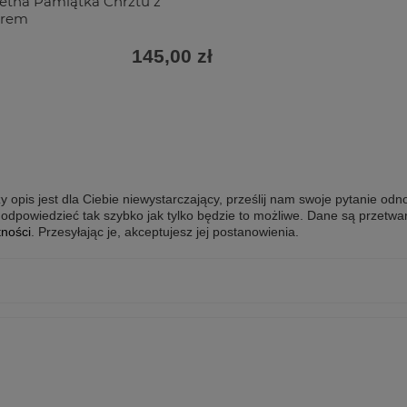
etna Pamiątka Chrztu z
erem
145,00 zł
y opis jest dla Ciebie niewystarczający, prześlij nam swoje pytanie odn
odpowiedzieć tak szybko jak tylko będzie to możliwe.
Dane są przetwa
tności
. Przesyłając je, akceptujesz jej postanowienia.