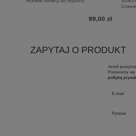
Modele Świecy do wyboru
Szlach
Graw
99,00 zł
ZAPYTAJ O PRODUKT
Jeżeli powyższ
Postaramy się 
polityką prywa
E-mail
Pytanie