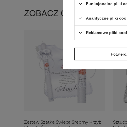
Funkcjonalne pliki 
ZOBACZ CO KLIENCI ZA
Analityczne pliki coo
Reklamowe pliki coo
Potwier
Zestaw Szatka Świeca Srebrny Krzyż
Sztućc