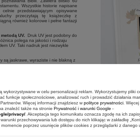
 poznawania Biblii. Zawiera blisko 60
Testamentu. Wszystkie historie napisane
 celnie przedstawiającym opisywane
aluchy przeczytają tę książeczkę z
ągną również kolorowe i pełne fantazji
metodą UV.
Druk UV jest podobny do
żnica polega na jakości i rodzaju
łem UV. Taki nadruk jest niezwykle
y są jaskrawe, wyraziste i nie blakną z
są wykorzystywane w celu personalizacji reklam. Wykorzystujemy pliki 
wać funkcje społecznościowe, analizować ruch i prowadzić działania m
 Partnerów. Więcej informacji znajdziesz w
polityce prywatności
. Więcej
a znaleźć także na stronie
Prywatność i warunki Google
-
gle/privacy/
. Akceptacja tego komunikatu oznacza zgodę na ich zapi
warunki przechowywania lub dostępu do nich klikając w zakładkę „Kon
momencie poprzez usunięcie plików cookies z przeglądarki z danego
metodą UV