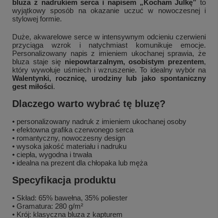
bluza z nadrukiem serca i napisem „Kocham Julkę”
to
wyjątkowy sposób na okazanie uczuć w nowoczesnej i
stylowej formie.
Duże, akwarelowe serce w intensywnym odcieniu czerwieni
przyciąga wzrok i natychmiast komunikuje emocje.
Personalizowany napis z imieniem ukochanej sprawia, że
bluza staje się
niepowtarzalnym, osobistym prezentem
,
który wywołuje uśmiech i wzruszenie. To idealny wybór na
Walentynki, rocznicę, urodziny lub jako spontaniczny
gest miłości
.
Dlaczego warto wybrać tę bluzę?
• personalizowany nadruk z imieniem ukochanej osoby
• efektowna grafika czerwonego serca
• romantyczny, nowoczesny design
• wysoka jakość materiału i nadruku
• ciepła, wygodna i trwała
• idealna na prezent dla chłopaka lub męża
Specyfikacja produktu
• Skład: 65% bawełna, 35% poliester
• Gramatura: 280 g/m²
• Krój: klasyczna bluza z kapturem