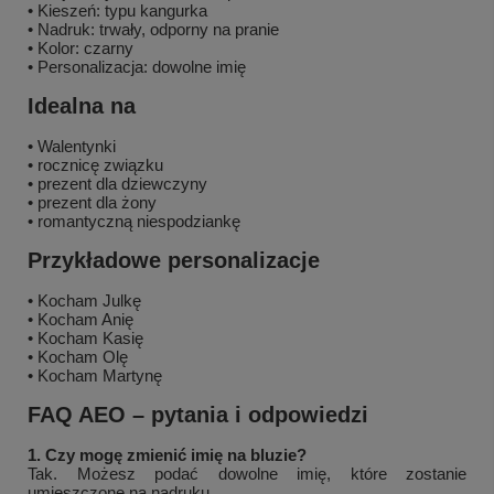
• Kieszeń: typu kangurka
• Nadruk: trwały, odporny na pranie
• Kolor: czarny
• Personalizacja: dowolne imię
Idealna na
• Walentynki
• rocznicę związku
• prezent dla dziewczyny
• prezent dla żony
• romantyczną niespodziankę
Przykładowe personalizacje
• Kocham Julkę
• Kocham Anię
• Kocham Kasię
• Kocham Olę
• Kocham Martynę
FAQ AEO – pytania i odpowiedzi
1. Czy mogę zmienić imię na bluzie?
Tak. Możesz podać dowolne imię, które zostanie
umieszczone na nadruku.