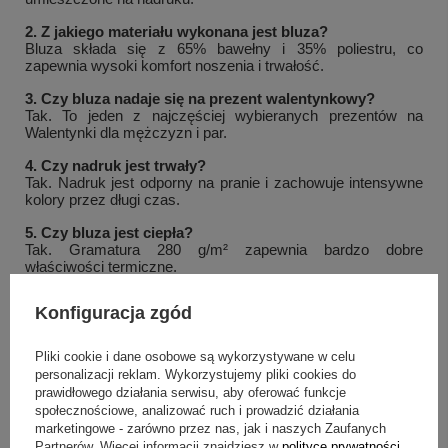
2. Z jakiego materiału wykonana jest bluza?
Bluza składa się z 65% bawełny i 35% poliestru, co
zapewnia wysoki komfort noszenia i trwałość.
3. Czy bluza nadaje się na prezent walentynkowy?
Tak. To jeden z najczęściej wybieranych prezentów na
Walentynki dla mężczyzn i par.
4. Czy nadruk jest trwały?
Tak. Nadruk jest odporny na pranie i zachowuje intensywne
kolory przez długi czas.
5. Czy bluza jest ciepła?
Tak. Gramatura 280 g/m² zapewnia bardzo dobre
właściwości termiczne.
+
1
Opinie klientów
Konfiguracja zgód
Zobacz więcej
⭐⭐⭐⭐⭐
Pliki cookie i dane osobowe są wykorzystywane w celu
„Świetny prezent na Walentynki. Serce wygląda pięknie, a
personalizacji reklam. Wykorzystujemy pliki cookies do
nadruk jest bardzo wyraźny.”
prawidłowego działania serwisu, aby oferować funkcje
Karolina M.
społecznościowe, analizować ruch i prowadzić działania
marketingowe - zarówno przez nas, jak i naszych Zaufanych
⭐⭐⭐⭐⭐
Partnerów. Więcej informacji znajdziesz w
polityce prywatności
.