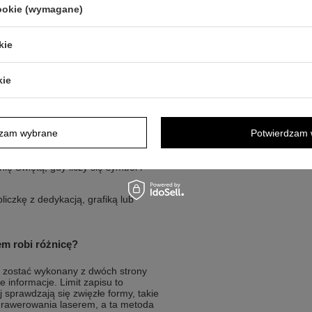
cookie (wymagane)
kie
cku pamiątkę z konkretną treścią, a
kie
 chrzest lub roczek z osobistym
 krótką dedykację w eleganckiej formie.
dzam wybrane
Potwierdzam 
 ze złota pr. 585 zamiast
ę Świętą, gdy liczy się symbol i
iczkę z dedykacją, grafiką lub
em robi różnicę?
e zostać wykonany z dwóch strony
ie informacje. Limit zapisu to
j sprawdzają się zwięzłe formy, takie
 grawerowania laserem, a ta metoda