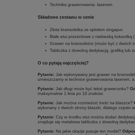
Technika grawerowania: laserem.
Składowe zestawu w cenie
Złota bransoletka ze splotem singapur.
Białe etui prezentowe z niebieską kokardką 
Grawer na bransoletce (może być z dwóch str
Tabliczka z dowolną dedykacją, grafiką lub z
O co pytają najczęściej?
Pytanie:
Jak wykonywany jest grawer na bransole
umieszczamy w technice grawerowania laserem, a 
Pytanie:
Jak długi może być tekst grawerunku?
Od
maksymalnie 1 linia po 10 znaków.
Pytanie:
Jak można rozmieścić treść na blaszce?
wykonany z dwóch strony blaszki, dlatego często wyb
Pytanie:
Czy w środku etui można dodać dedykac
znajduje się metalowa tabliczka z dowolną dedykacj
Pytanie:
Na jakie okazje pasuje ten model?
Odpow