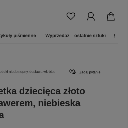
tykuły piśmienne
Wyprzedaż – ostatnie sztuki
odukt niedostepny, dostawa wkrótce
Zadaj pytanie
tka dziecięca złoto
rawerem, niebieska
a