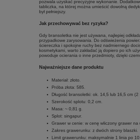
pozwala uzyskać precyzyjne wykonanie. Dodatkowo
tabliczka, na której można umieścić dowolną dedyka
był pełniejszy.
Jak przechowywać bez ryzyka?
Gdy bransoletka nie jest używana, najlepiej odkłada
przypadkowe zarysowania. Do odświeżenia powierz
ściereczka i spokojne ruchy bez nadmiernego docisk
kosmetykami, warto zakładać ją dopiero po ich użyc
powoduje ocierania o inne przedmioty, dzięki czem
Najważniejsze dane produktu
Materiał: złoto.
Próba złota: 585.
Długość bransoletki: ok. 14,5 lub 16,5 cm (2
Szerokość splotu: 0,2 cm.
Masa: ~ 0,81 g.
Splot: singapur.
Grawer w cenie: w cenę wliczony grawer na
Zakres grawerunku: z dwóch strony blaszki.
Limit grawerunku: maksymalnie 1 linia po 1