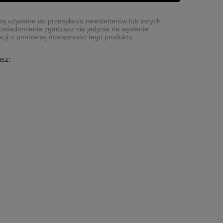
ą używane do przesyłania newsletterów lub innych
owiadomienie zgadzasz się jedynie na wysłanie
cji o ponownej dostępności tego produktu.
asz: