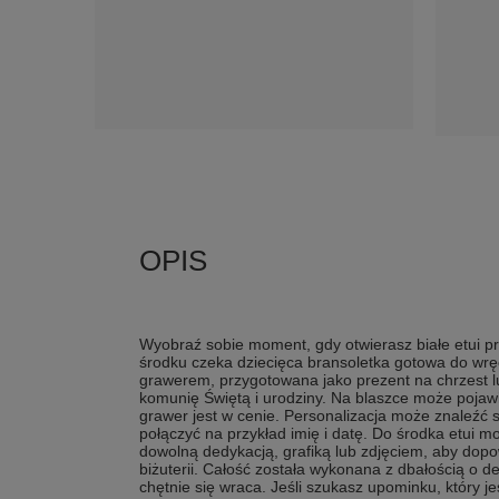
Wyobraź sobie moment, gdy otwierasz białe etui p
środku czeka dziecięca bransoletka gotowa do wręc
grawerem, przygotowana jako prezent na chrzest lu
komunię Świętą i urodziny. Na blaszce może pojawi
grawer jest w cenie. Personalizacja może znaleźć s
połączyć na przykład imię i datę. Do środka etui m
dowolną dedykacją, grafiką lub zdjęciem, aby dopow
biżuterii. Całość została wykonana z dbałością o de
chętnie się wraca. Jeśli szukasz upominku, który je