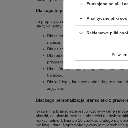
Funkcjonalne pliki 
Dla kogo to prezent z emocją?
Analityczne pliki coo
To propozycja dla osób, które chcą podarować dzie
nie tylko ładny dodatek.
Reklamowe pliki coo
Dla chrzestnych, którzy szukają prezentu na
napisem.
Dla dziadków i bliskich, którzy chcą zostawić
Potwier
Dla rodziców, którzy wolą klasyczną biżuterię
przypadkowych drobiazgów.
Dla osób wybierających upominek na I komuni
trwałość.
Dla każdego, kto chce dodać do prezentu tabl
zdjęciem.
Dlaczego personalizacja bransoletki z grawer
Grawer na bransoletce jest wliczony w cenę i moż
blaszki, co ułatwia rozdzielenie treści na dwie krótk
maksymalnie 1 linia po 10 znaków, dlatego najlepie
jak imię i data. Napis wykonywany jest w technice