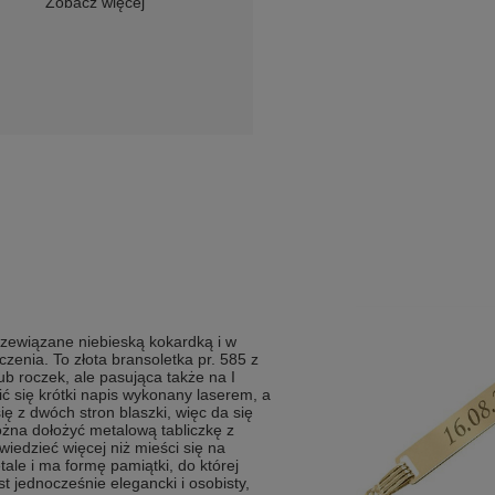
Zobacz więcej
rzewiązane niebieską kokardką i w
zenia. To złota bransoletka pr. 585 z
b roczek, ale pasująca także na I
ć się krótki napis wykonany laserem, a
ię z dwóch stron blaszki, więc da się
ożna dołożyć metalową tabliczkę z
iedzieć więcej niż mieści się na
tale i ma formę pamiątki, do której
st jednocześnie elegancki i osobisty,