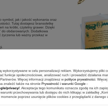
o symbol, jak i jakość wykonania oraz
stości. Tutaj dostajesz bransoletkę
ń na krótki, czytelny grawer. Dzięki
i” do obdarowanych. Dodatkowa
ć życzenia lub ważny przekaz w
i.
ku.
wpisanie dwóch krótkich informacji.
fekt.
 oprawę wręczenia.
są wykorzystywane w celu personalizacji reklam. Wykorzystujemy pliki 
wać funkcje społecznościowe, analizować ruch i prowadzić działania m
 Partnerów. Więcej informacji znajdziesz w
polityce prywatności
. Więcej
a znaleźć także na stronie
Prywatność i warunki Google
-
gle/privacy/
. Akceptacja tego komunikatu oznacza zgodę na ich zapi
teria była dyskretna, a jednocześnie
e można postawić na noszenie
warunki przechowywania lub dostępu do nich klikając w zakładkę „Kon
pisem. W codziennym rytmie
momencie poprzez usunięcie plików cookies z przeglądarki z danego
 który pasuje do różnych stylów
częściej, warto zachować spójny,