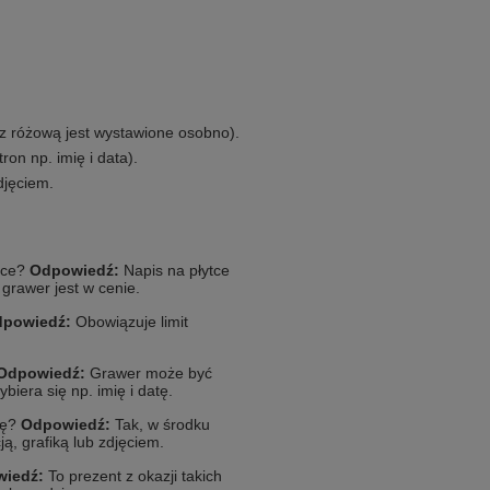
(z różową jest wystawione osobno).
on np. imię i data).
djęciem.
tce?
Odpowiedź:
Napis na płytce
grawer jest w cenie.
powiedź:
Obowiązuje limit
Odpowiedź:
Grawer może być
iera się np. imię i datę.
ję?
Odpowiedź:
Tak, w środku
ą, grafiką lub zdjęciem.
iedź:
To prezent z okazji takich