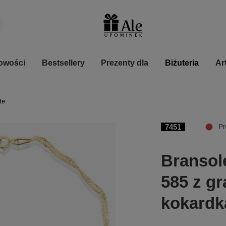
owości
Bestsellery
Prezenty dla
Biżuteria
Ar
te
7451
Pr
Bransole
585 z g
kokardk