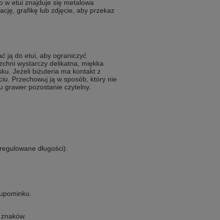
 w etui znajduje się metalowa
cję, grafikę lub zdjęcie, aby przekaz
ć ją do etui, aby ograniczyć
chni wystarczy delikatna, miękka
u. Jeżeli biżuteria ma kontakt z
iu. Przechowuj ją w sposób, który nie
u grawer pozostanie czytelny.
 regulowane długości).
 upominku.
0 znaków.