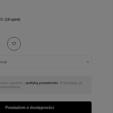
/5
(
16
opinii)
rzane zgodnie z
polityką prywatności
. Przesyłając je,
ostanowienia.
Powiadom o dostępności