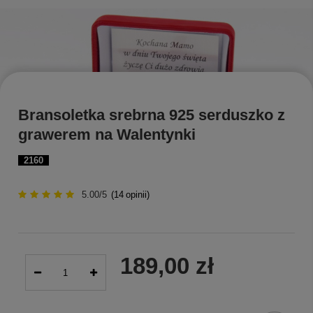
Bransoletka srebrna 925 serduszko z
grawerem na Walentynki
2160
5.00/5
(
14
opinii)
189,00 zł