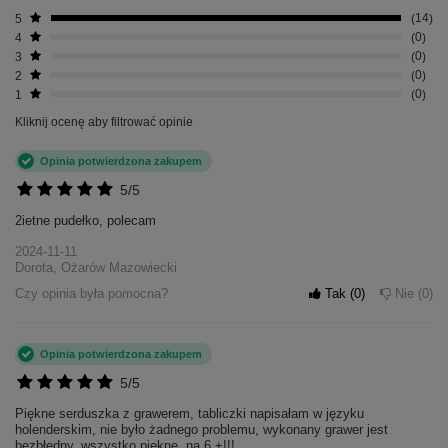
5
14
4
0
3
0
2
0
1
0
Kliknij ocenę aby filtrować opinie
Opinia potwierdzona zakupem
5/5
2ietne pudełko, polecam
2024-11-11
Dorota, Ożarów Mazowiecki
Czy opinia była pomocna?
Tak
0
Nie
0
Opinia potwierdzona zakupem
5/5
Piękne serduszka z grawerem, tabliczki napisałam w języku
holenderskim, nie było żadnego problemu, wykonany grawer jest
bezbłędny, wszystko piękne, na 6 +!!!