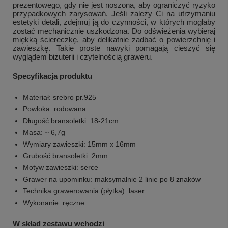
prezentowego, gdy nie jest noszona, aby ograniczyć ryzyko
przypadkowych zarysowań. Jeśli zależy Ci na utrzymaniu
estetyki detali, zdejmuj ją do czynności, w których mogłaby
zostać mechanicznie uszkodzona. Do odświeżenia wybieraj
miękką ściereczkę, aby delikatnie zadbać o powierzchnię i
zawieszkę. Takie proste nawyki pomagają cieszyć się
wyglądem biżuterii i czytelnością graweru.
Specyfikacja produktu
Materiał: srebro pr.925
Powłoka: rodowana
Długość bransoletki: 18-21cm
Masa: ~ 6,7g
Wymiary zawieszki: 15mm x 16mm
Grubość bransoletki: 2mm
Motyw zawieszki: serce
Grawer na upominku: maksymalnie 2 linie po 8 znaków
Technika grawerowania (płytka): laser
Wykonanie: ręczne
W skład zestawu wchodzi