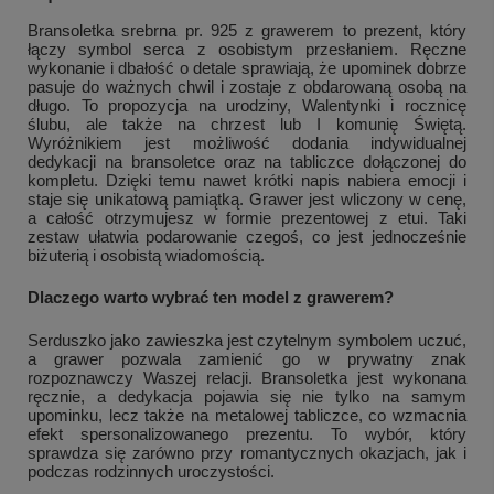
Bransoletka srebrna pr. 925 z grawerem to prezent, który
łączy symbol serca z osobistym przesłaniem. Ręczne
wykonanie i dbałość o detale sprawiają, że upominek dobrze
pasuje do ważnych chwil i zostaje z obdarowaną osobą na
długo. To propozycja na urodziny, Walentynki i rocznicę
ślubu, ale także na chrzest lub I komunię Świętą.
Wyróżnikiem jest możliwość dodania indywidualnej
dedykacji na bransoletce oraz na tabliczce dołączonej do
kompletu. Dzięki temu nawet krótki napis nabiera emocji i
staje się unikatową pamiątką. Grawer jest wliczony w cenę,
a całość otrzymujesz w formie prezentowej z etui. Taki
zestaw ułatwia podarowanie czegoś, co jest jednocześnie
biżuterią i osobistą wiadomością.
Dlaczego warto wybrać ten model z grawerem?
Serduszko jako zawieszka jest czytelnym symbolem uczuć,
a grawer pozwala zamienić go w prywatny znak
rozpoznawczy Waszej relacji. Bransoletka jest wykonana
ręcznie, a dedykacja pojawia się nie tylko na samym
upominku, lecz także na metalowej tabliczce, co wzmacnia
efekt spersonalizowanego prezentu. To wybór, który
sprawdza się zarówno przy romantycznych okazjach, jak i
podczas rodzinnych uroczystości.