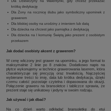
Dla Dziewczyny na Walentynki, gdy chcesz przekazać
krótką dedykację
Dla Żony na rocznicę ślubu jako symboliczny upominek z
grawerem
+
2
Dla bliskiej osoby na urodziny z imieniem lub datą
Zobacz więcej
Dla dziecka na chrzest jako pamiątka z dedykacją
Dla dziecka na I komunię Świętą jako prezent z osobistym
przekazem
Jak dodać osobisty akcent z grawerem?
W cenę wliczony jest grawer na upominku, a jego format to
maksymalnie 2 linie po 8 znaków. Dodatkowo napis na
płytce wykonujemy w technice grawerowania laserem, która
charakteryzuje się precyzją oraz trwałością. Najczęściej
wybierane treści to imię, data lub krótka dedykacja, dzięki
czemu całość pozostaje czytelna i dopasowana do okazji.
Połączenie graweru na bransoletce i tabliczce sprawia, że
prezent staje się unikatowy i jedyny w swoim rodzaju.
Jak używać i jak dbać?
Na co dzień warto odkładać bransoletkę do etui