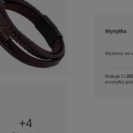
Wysyłka
we w
Brakuje Ci
250
przesyłkę grat
+
4