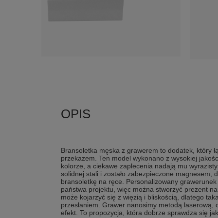
Bransoletka męska z grawerem to dodatek, który łą
przekazem. Ten model wykonano z wysokiej jakośc
kolorze, a ciekawe zaplecenia nadają mu wyrazisty
solidnej stali i zostało zabezpieczone magnesem,
bransoletkę na ręce. Personalizowany grawerunek
państwa projektu, więc można stworzyć prezent nap
może kojarzyć się z więzią i bliskością, dlatego t
przesłaniem. Grawer nanosimy metodą laserową, co
efekt. To propozycja, która dobrze sprawdza się ja