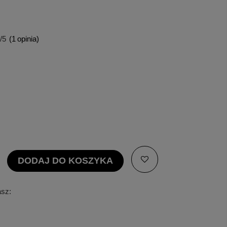
/5
(
1
opinia)
DODAJ DO KOSZYKA
asz: