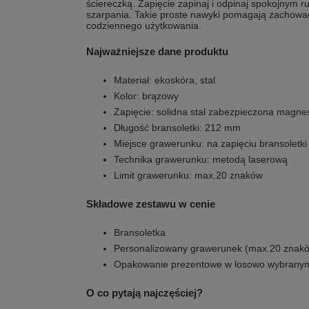
ściereczką. Zapięcie zapinaj i odpinaj spokojnym 
szarpania. Takie proste nawyki pomagają zachowa
codziennego użytkowania.
Najważniejsze dane produktu
Materiał: ekoskóra, stal
Kolor: brązowy
Zapięcie: solidna stal zabezpieczona magn
Długość bransoletki: 212 mm
Miejsce grawerunku: na zapięciu bransoletki
Technika grawerunku: metodą laserową
Limit grawerunku: max.20 znaków
Składowe zestawu w cenie
Bransoletka
Personalizowany grawerunek (max.20 znak
Opakowanie prezentowe w losowo wybranym
O co pytają najczęściej?