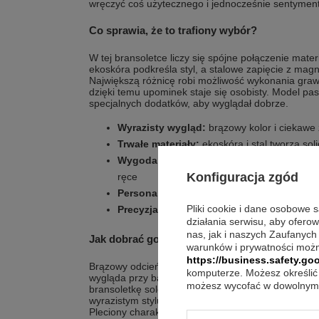
wręczyć coś użytecznego i jednocześnie sentymen
Co sprawia, że to trafiony wybór?
W tej bransoletce liczy się spójne połączenie mate
ekoskóra podkreśla styl, a stalowe zapięcie z ma
Największą różnicę robi możliwość wykonania graw
dzięki temu upominek staje się osobisty. Model pa
specjalnych dodatków, aby wyglądał dobrze.
Wyrazisty wygląd:
brązowy kolor i ciekawe 
Trwałe materiały:
ekoskóra i stal tworzą sol
Wygoda:
zapięcie zabezpieczone magnese
Konfiguracja zgód
ręce
Personalizacja:
grawer na zapięciu wykony
Pliki cookie i dane osobowe 
Precyzja wykonania:
grawerunek nanosimy
działania serwisu, aby ofero
nas, jak i naszych Zaufanych
Jak dobrać go do okazji?
warunków i prywatności możn
https://business.safety.goo
Brązowy odcień dobrze współgra z codziennymi styl
komputerze. Możesz określić 
wygląda przy bardziej eleganckim ubiorze. Jeśli ch
możesz wycofać w dowolnym 
bransoletkę solo jako jeden mocny akcent na nadga
wyrazistym stylu, możesz zestawić ją z innymi dod
Pleciony charakter sprawia, że bransoletka nie wyg