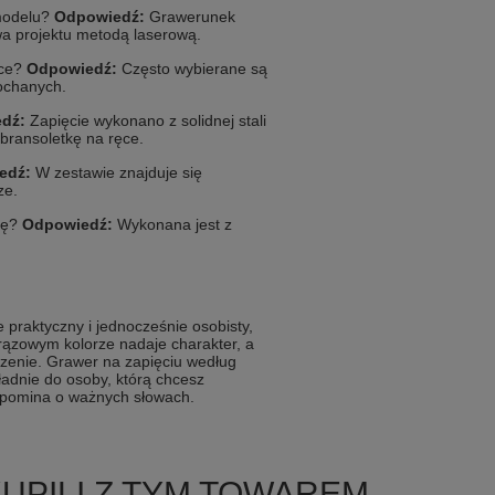
modelu?
Odpowiedź:
Grawerunek
wa projektu metodą laserową.
tce?
Odpowiedź:
Często wybierane są
ochanych.
dź:
Zapięcie wykonano z solidnej stali
ransoletkę na ręce.
edź:
W zestawie znajduje się
ze.
tkę?
Odpowiedź:
Wykonana jest z
 praktyczny i jednocześnie osobisty,
rązowym kolorze nadaje charakter, a
zenie. Grawer na zapięciu według
adnie do osoby, którą chcesz
zypomina o ważnych słowach.
KUPILI Z TYM TOWAREM