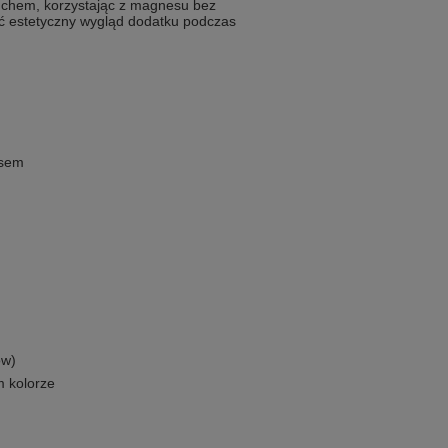
ruchem, korzystając z magnesu bez
ć estetyczny wygląd dodatku podczas
esem
ów)
 kolorze