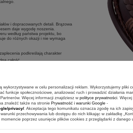
talnego.
riałów i dopracowanych detali. Brązowa
gnesem daje wygodę noszenia.
eru według państwa projektu, bo
suje do różnych okazji i nie wymaga
zaplecenia podkreślają charakter
idną całość
m pomaga utrzymać bransoletkę na
wany według państwa projektu
są wykorzystywane w celu personalizacji reklam. Wykorzystujemy pliki 
 metodą laserową
wać funkcje społecznościowe, analizować ruch i prowadzić działania m
 Partnerów. Więcej informacji znajdziesz w
polityce prywatności
. Więcej
a znaleźć także na stronie
Prywatność i warunki Google
-
gle/privacy/
. Akceptacja tego komunikatu oznacza zgodę na ich zapi
izacjami, ale równie naturalnie
warunki przechowywania lub dostępu do nich klikając w zakładkę „Kon
cesz uzyskać dyskretny efekt, noś
momencie poprzez usunięcie plików cookies z przeglądarki z danego
rstku. Gdy zależy Ci na bardziej
atkami, dbając o spójność kolorów.
ląda „płasko” i przyciąga wzrok bez