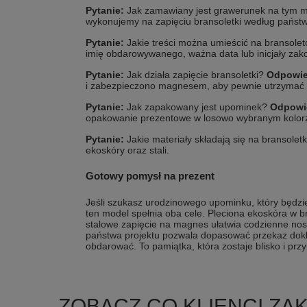
Pytanie:
Jak zamawiany jest grawerunek na tym 
wykonujemy na zapięciu bransoletki według państ
Pytanie:
Jakie treści można umieścić na bransole
imię obdarowywanego, ważna data lub inicjały zak
Pytanie:
Jak działa zapięcie bransoletki?
Odpowie
i zabezpieczono magnesem, aby pewnie utrzymać b
Pytanie:
Jak zapakowany jest upominek?
Odpowi
opakowanie prezentowe w losowo wybranym kolor
Pytanie:
Jakie materiały składają się na bransole
ekoskóry oraz stali.
Gotowy pomysł na prezent
Jeśli szukasz urodzinowego upominku, który będzie
ten model spełnia oba cele. Pleciona ekoskóra w b
stalowe zapięcie na magnes ułatwia codzienne nos
państwa projektu pozwala dopasować przekaz dokł
obdarować. To pamiątka, która zostaje blisko i pr
ZOBACZ CO KLIENCI ZA