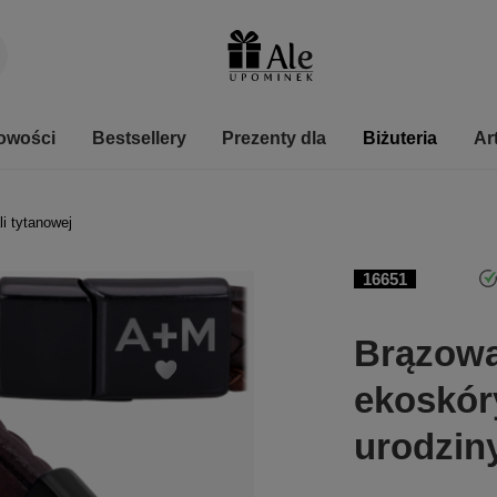
owości
Bestsellery
Prezenty dla
Biżuteria
Ar
li tytanowej
16651
Brązowa
ekoskór
urodzin