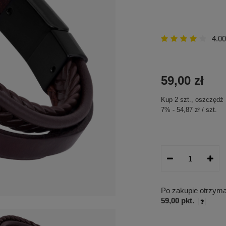
4.00
59,00 zł
Kup
2
szt.
, oszczędź
7
%
-
54,87 zł
/
szt.
Po zakupie otrzym
59,00 pkt.