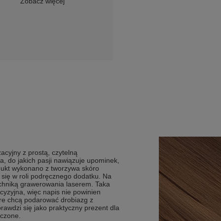
Zobacz więcej
cyjny z prostą, czytelną
, do jakich pasji nawiązuje upominek,
dukt wykonano z tworzywa skóro
 się w roli podręcznego dodatku. Na
chniką grawerowania laserem. Taka
cyzyjna, więc napis nie powinien
tóre chcą podarować drobiazg z
wdzi się jako praktyczny prezent dla
aczone.