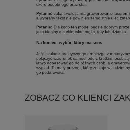
skóro podobnego oraz stali.
Pytanie:
Jaką trwałość ma grawerowanie laserem
a wybrany tekst nie powinien samoistnie ulec zatarc
Pytanie:
Dla kogo ten model będzie dobrym prez
jako idealny dla chłopaka, męża, taty lub dziadka.
Na koniec: wybór, który ma sens
Jeśli szukasz praktycznego drobiazgu z motoryzac
połączyć wizerunek samochodu z krótkim, osobisty
łatwo dopasować go do różnych osób, a grawerowa
wygląd. To mały prezent, który zostaje w codzienny
go podarowała.
ZOBACZ CO KLIENCI ZA