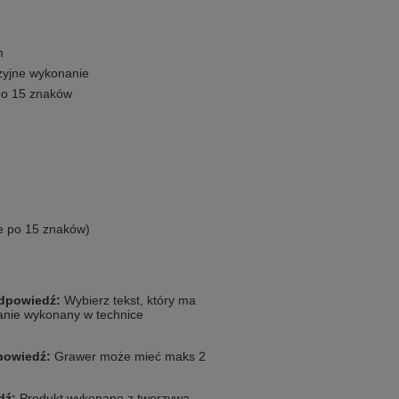
m
zyjne wykonanie
po 15 znaków
e po 15 znaków)
dpowiedź:
Wybierz tekst, który ma
anie wykonany w technice
owiedź:
Grawer może mieć maks 2
dź:
Produkt wykonano z tworzywa