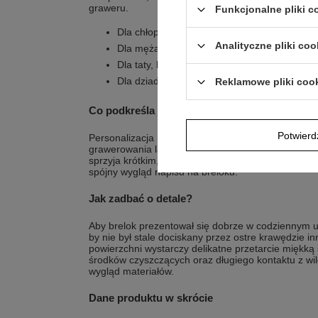
graweru.
Funkcjonalne pliki 
Dla chłopaka, który interesuje się motoryzac
Analityczne pliki coo
Dla męża, który lubi praktyczne dodatki do k
Dla taty, któremu chcesz podarować mały, os
Dla dziadka, który ucieszy się z czytelnej pa
Reklamowe pliki coo
Co podkreśla jego styl grawer laserowy na s
Potwier
Personalizacja realizowana jest poprzez umieszcz
grawerowania laserem. W ramach graweru możesz 
sprzyja krótkim, zwięzłym treściom. Dzięki temu ła
spójny wygląd napisu na breloku.
Jak zadbać o detale?
Aby brelok prezentował się dobrze w codziennym u
by nie był stale dociskany przez ostre krawędzie 
powierzchni wystarczy delikatne przetarcie miękką
środków czyszczących oraz długiego kontaktu z w
wygląd materiałów.
Dane produktu w skrócie