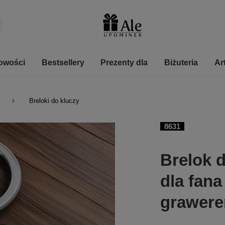
owości
Bestsellery
Prezenty dla
Biżuteria
Ar
Breloki do kluczy
8631
Brelok 
dla fana
grawer