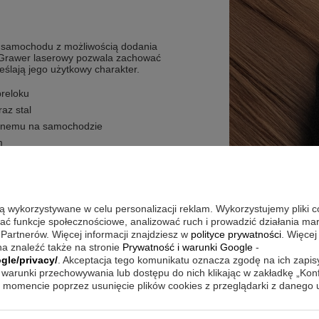
u samochodu z możliwością dodania
j”. Grawer laserowy pozwala zachować
eślają jego użytkowy charakter.
reloku
az stal
zanemu na samochodzie
m
recyzyjne wykonanie
są wykorzystywane w celu personalizacji reklam. Wykorzystujemy pliki 
do kluczy, aby motyw auta był zawsze
wać funkcje społecznościowe, analizować ruch i prowadzić działania m
całości bardziej osobisty charakter. To
 Partnerów. Więcej informacji znajdziesz w
polityce prywatności
. Więcej
 który nie zajmuje dużo miejsca, a
a znaleźć także na stronie
Prywatność i warunki Google
-
W codziennym użytkowaniu warto
gle/privacy/
. Akceptacja tego komunikatu oznacza zgodę na ich zapi
estetyczny wygląd.
warunki przechowywania lub dostępu do nich klikając w zakładkę „Kon
momencie poprzez usunięcie plików cookies z przeglądarki z danego
ji, bo liczy się tu prosta forma i treść