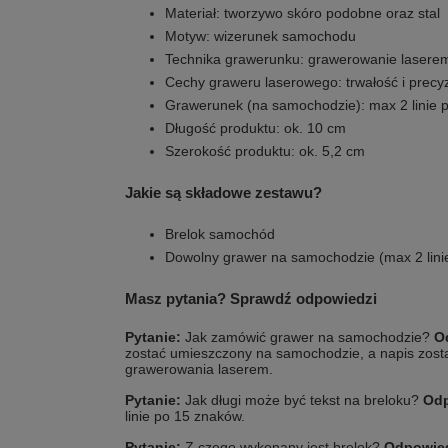
Materiał: tworzywo skóro podobne oraz stal
Motyw: wizerunek samochodu
Technika grawerunku: grawerowanie lasere
Cechy graweru laserowego: trwałość i precy
Grawerunek (na samochodzie): max 2 linie 
Długość produktu: ok. 10 cm
Szerokość produktu: ok. 5,2 cm
Jakie są składowe zestawu?
Brelok samochód
Dowolny grawer na samochodzie (max 2 lini
Masz pytania? Sprawdź odpowiedzi
Pytanie:
Jak zamówić grawer na samochodzie?
O
zostać umieszczony na samochodzie, a napis zost
grawerowania laserem.
Pytanie:
Jak długi może być tekst na breloku?
Odp
linie po 15 znaków.
Pytanie:
Z czego wykonany jest brelok?
Odpowie