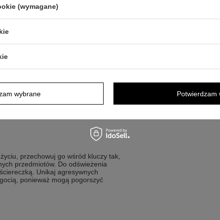
cookie (wymagane)
ją
kie
luczy
obisty drobiazg
miątki z napisem
kie
amochodzie?
dzam wybrane
Potwierdzam 
enie tekstu na samochodzie w technice
podać maks 2 linie po 15 znaków, co
two utrzymać czytelny układ i zachować
życiu, przechowuj go wśród kluczy tak,
innych przedmiotów. Do odświeżenia
 ściereczką. Unikaj agresywnych
ilgocią, ponieważ mogą pogorszyć