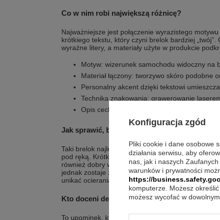
Co w nim robi największą różnicę?
Najważniejsze jest połączenie wyrazistego motyw
krótkiego tekstu, który czyni brelok bardziej „twó
wyraźne litery, a materiały użyte w produkcie podkr
Motyw: wizerunek samochodu widoczny na b
Materiał łączony: tworzywo skóro podobne or
Personalny akcent dzięki tekstowi umieszc
Technika znakowania: grawerowanie lasere
Opis cech graweru laserowego: trwałość i p
Konfiguracja zgód
Jak sprawić, by dobrze służył na co dzień?
Pliki cookie i dane osobowe 
Taki brelok najlepiej traktować jako stały dodatek 
działania serwisu, aby ofero
pod ręką. Krótki napis ułatwia rozpoznanie i nadaje 
nas, jak i naszych Zaufanych
również dobry wybór, gdy chcesz wręczyć drobiazg,
warunków i prywatności możn
jednak zostaje z obdarowaną osobą na co dzień. 
https://business.safety.goo
unikać ocierania o ostre przedmioty, by zachować 
komputerze. Możesz określić 
możesz wycofać w dowolnym 
Kto doceni detale i przekaz?
To upominek, który łatwo dopasować do relacji i okaz