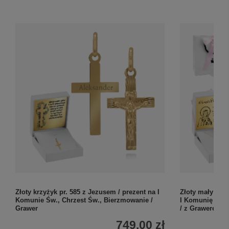
Złoty krzyżyk pr. 585 z Jezusem / prezent na I
Złoty mały krzy
Komunie Św., Chrzest Św., Bierzmowanie /
I Komunię Św.,
Grawer
/ z Grawerem i
749,00 zł