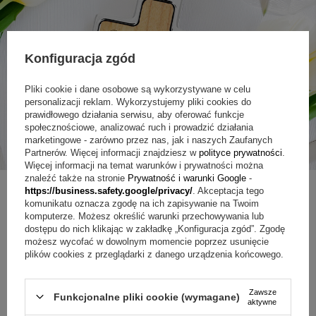
Konfiguracja zgód
Pliki cookie i dane osobowe są wykorzystywane w celu
personalizacji reklam. Wykorzystujemy pliki cookies do
prawidłowego działania serwisu, aby oferować funkcje
społecznościowe, analizować ruch i prowadzić działania
marketingowe - zarówno przez nas, jak i naszych Zaufanych
Partnerów. Więcej informacji znajdziesz w
polityce prywatności
.
Więcej informacji na temat warunków i prywatności można
znaleźć także na stronie
Prywatność i warunki Google
-
https://business.safety.google/privacy/
. Akceptacja tego
komunikatu oznacza zgodę na ich zapisywanie na Twoim
komputerze. Możesz określić warunki przechowywania lub
ZAPYTAJ O PRODUKT
dostępu do nich klikając w zakładkę „Konfiguracja zgód”. Zgodę
możesz wycofać w dowolnym momencie poprzez usunięcie
plików cookies z przeglądarki z danego urządzenia końcowego.
Jeżeli powyższy opis jest dla Ciebie niewystarczający, prześlij nam
swoje pytanie odnośnie tego produktu. Postaramy się odpowiedzieć tak
szybko jak tylko będzie to możliwe.
Dane są przetwarzane zgodnie z
Zawsze
Funkcjonalne pliki cookie (wymagane)
polityką prywatności
. Przesyłając je, akceptujesz jej postanowienia.
aktywne