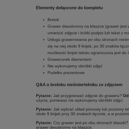
Elementy dołączone do kompletu
Brelok
Grawer dwustronny na blaszce (grawer jest 
umieścić zdjęcie i krótki podpis lub tekst z ma
Usługa grawerowania po obu stronach nieśmi
się na niej około 9 linijek, po 30 znaków łącz
możliwość linijek tekstu ograniczona jest do 
Grawerunek diamentem
Nie wykonujemy obróbki zdjęć
Pudełko prezentowe
Q&A o breloku nieśmiertelniku ze zdjęciem
Pytanie:
Jak przygotować zdjęcie do graweru?
Od
użycia, ponieważ nie wykonujemy obróbki zdjęć.
Pytanie:
Jak wybrać układ pionowy lub poziomy t
około 9 linijek przy 30 znakach łącznie, a w poziomie
Pytanie:
Czy grawer jest po obu stronach blaszki
grawer dwustronny na blaszce.