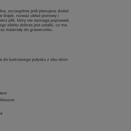
elna, szczególnie jeśli planujesz dodać
ie linijek, rozważ układ pionowy i
ierz plik, który nie wymaga poprawek,
go efektu dobrze jest ustalić, co ma
lesz materiały do grawerunku.
a do lustrzanego połysku z obu stron
ntem
 blaszce
ie