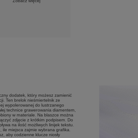
Zobacz więcej
tyczny dodatek, który możesz zamienić
ji. Ten brelok nieśmiertelnik ze
nej wypolerowanej do lustrzanego
rwałej technice grawerowania diamentem,
łobiony w materiale. Na blaszce można
połączyć zdjęcie z krótkim podpisem. Do
ywa na ilość możliwych linijek tekstu.
, ile miejsca zajmie wybrana grafika.
sz, aby codzienne klucze niosły