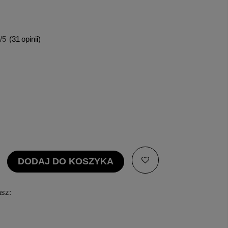
/5
(
31
opinii)
DODAJ DO KOSZYKA
asz: