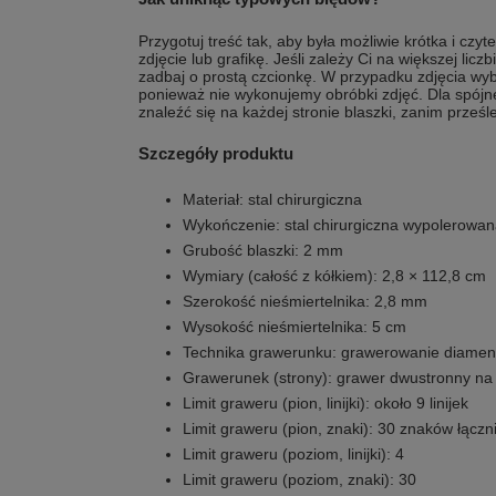
Przygotuj treść tak, aby była możliwie krótka i czyt
zdjęcie lub grafikę. Jeśli zależy Ci na większej liczb
zadbaj o prostą czcionkę. W przypadku zdjęcia wyb
ponieważ nie wykonujemy obróbki zdjęć. Dla spójne
znaleźć się na każdej stronie blaszki, zanim prześ
Szczegóły produktu
Materiał: stal chirurgiczna
Wykończenie: stal chirurgiczna wypolerowan
Grubość blaszki: 2 mm
Wymiary (całość z kółkiem): 2,8 × 112,8 cm
Szerokość nieśmiertelnika: 2,8 mm
Wysokość nieśmiertelnika: 5 cm
Technika grawerunku: grawerowanie diame
Grawerunek (strony): grawer dwustronny na
Limit graweru (pion, linijki): około 9 linijek
Limit graweru (pion, znaki): 30 znaków łączn
Limit graweru (poziom, linijki): 4
Limit graweru (poziom, znaki): 30