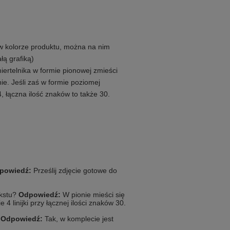
w kolorze produktu, można na nim
łą grafiką)
ertelnika w formie pionowej zmieści
nie. Jeśli zaś w formie poziomej
4, łączna ilość znaków to także 30.
powiedź:
Prześlij zdjęcie gotowe do
ekstu?
Odpowiedź:
W pionie mieści się
 4 linijki przy łącznej ilości znaków 30.
?
Odpowiedź:
Tak, w komplecie jest