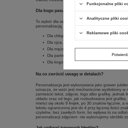
Funkcjonalne pliki 
Dla kogo pasuje najbardziej?
Analityczne pliki coo
To wybór dla osób, które chcą połączyć użytkowy g
personalizacją.
Reklamowe pliki coo
Dla chłopaka, gdy chcesz przekazać zdjęcie i
Dla ojca, jeśli zależy Ci na praktycznym brel
Dla męża, kiedy chcesz umieścić ważną datę 
Potwier
Dla partnera, który docenia grawer jubilers
Dla kogoś bliskiego, komu chcesz podarowa
Na co zwrócić uwagę w detalach?
Personalizacja jest wykonywana jako grawer jubile
oznacza, że wzór jest mechanicznie wyżłobiony w 
zamieścić tekst, zdjęcie, logo albo grafikę, jednak
układu oraz od tego, jak rozbudowana jest grafika.
mieści się około 9 linijek, po 30 znaków łącznie, a 
tekstu ograniczona jest do 4 przy łącznej ilości zn
czytelne, bez zawiłych form, bo wpływa to na odbió
personalizacji zdjęciem: nie wykonujemy obróbki zd
Jak uniknąć typowych błędów?