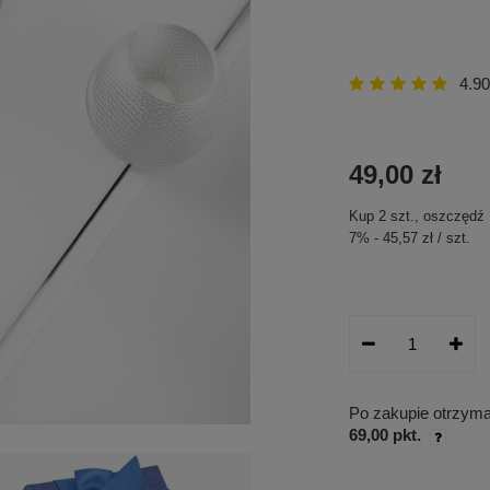
4.90
49,00 zł
Kup
2
szt.
, oszczędź
7
%
-
45,57 zł
/
szt.
Po zakupie otrzym
69,00 pkt.