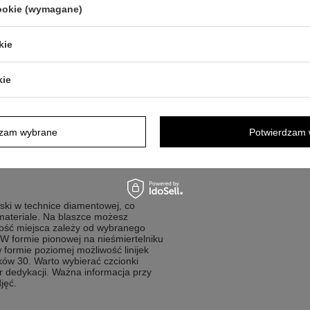
cookie (wymagane)
kie
adżet z bardzo osobistą
kie
 krótki podpis
oku z własną treścią
lub inicjały
dzam wybrane
Potwierdzam 
ki wykonywany mechanicznie
ć prezent na każdą okazję
rski w technice diamentowej, co
materiale. Na blaszce możesz
 ilość miejsca zależy od wybranego
 W formie pionowej na nieśmiertelniku
w formie poziomej możliwość linijek
aków 30. Warto wybierać czcionki
r dedykacji. Ważna informacja przy
jęć.