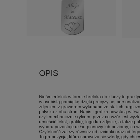
Nieśmiertelnik w formie breloka do kluczy to prak
w osobistą pamiątkę dzięki precyzyjnej personalizac
zdjęciem z grawerem wykonano ze stali chirurgicz
połysku z obu stron. Napis i grafika powstają w t
czyli mechanicznie rylcem, przez co wzór jest wyż
umieścić tekst, grafikę, logo lub zdjęcie, a także 
wyboru pozostaje układ pionowy lub poziomy, co wpł
Czytelność zależy również od czcionki oraz od tego
To propozycja, która sprawdza się wtedy, gdy chce