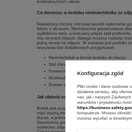
konkretną treść i obraz.
Co docenisz w breloku nieśmiertelniku ze zdj
Największą różnicę robi tutaj sposób wykonania g
tekstu z obrazem. Mechaniczne grawerowanie dia
wyżłobiony wzór, a lustrzany połysk stali podkreśl
obu stronach blaszki, dlatego możesz rozłożyć tre
jedną stronę na zdjęcie. W zestawie jest pudełko p
wręczenia bez dodatkowych przygotowań.
Nieśmiertelnik w formie breloka do kluczy
Stal chirurgiczna wypolerowana do lustrzane
Grawerowanie diamentem wykonywane mech
Konfiguracja zgód
Możliwość graweru tekstu, grafiki, logo lub z
Grawer dwustronny na blaszce
Pliki cookie i dane osobowe 
działania serwisu, aby ofero
Jak ułatwia codzienne zadania?
nas, jak i naszych Zaufanych
warunków i prywatności możn
https://business.safety.goo
Brelok jest przydatny w codziennym biegu, bo trzy
mieć ważną treść zawsze pod ręką. Personalizacja 
komputerze. Możesz określić 
klucze, a jednocześnie brelok staje się nośnikiem w
możesz wycofać w dowolnym 
Dwustronny grawer daje swobodę w podziale treści, 
wybierasz zdjęcie, warto pamiętać, że jego obecnoś
Całość możesz przechowywać w pudełku prezentowy