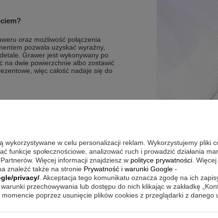
ęciem?
raweru oraz możliwość połączenia
mentem pozwala uzyskać wyraźny,
a detale. Grawer jest wykonywany po
ść na dwie powierzchnie albo zostawić
rezentowe, więc całość nadaje się do
go połysku z obu stron
anicznie rylcem
djęcia
są wykorzystywane w celu personalizacji reklam. Wykorzystujemy pliki 
wać funkcje społecznościowe, analizować ruch i prowadzić działania m
 Partnerów. Więcej informacji znajdziesz w
polityce prywatności
. Więcej
a znaleźć także na stronie
Prywatność i warunki Google
-
gle/privacy/
. Akceptacja tego komunikatu oznacza zgodę na ich zapi
ma klucze w jednym miejscu i pozwala
sprawia, że łatwiej rozpoznać swoje
warunki przechowywania lub dostępu do nich klikając w zakładkę „Kon
spomnienia lub krótkiej informacji.
momencie poprzez usunięcie plików cookies z przeglądarki z danego
gdy zależy Ci na czytelności. Jeśli
ć wpływa na ilość miejsca na tekst.
m, kiedy brelok nie jest używany.