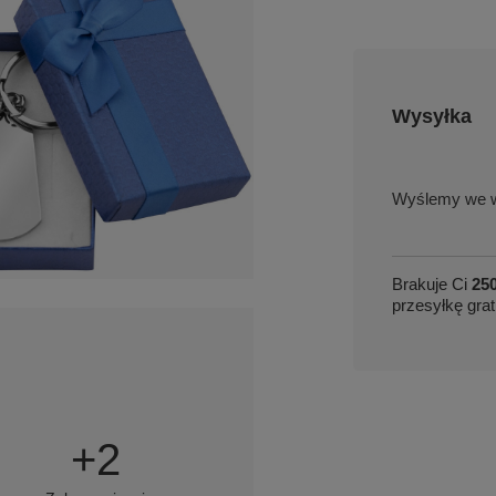
Wysyłka
we w
Brakuje Ci
250
przesyłkę grat
+
2