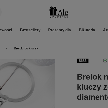
owości
Bestsellery
Prezenty dla
Biżuteria
Ar
Breloki do kluczy
8686
Brelok n
kluczy 
diamen