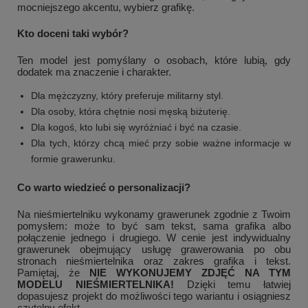
mocniejszego akcentu, wybierz grafikę.
Kto doceni taki wybór?
Ten model jest pomyślany o osobach, które lubią, gdy
dodatek ma znaczenie i charakter.
Dla mężczyzny, który preferuje militarny styl.
Dla osoby, która chętnie nosi męską biżuterię.
Dla kogoś, kto lubi się wyróżniać i być na czasie.
Dla tych, którzy chcą mieć przy sobie ważne informacje w
formie grawerunku.
Co warto wiedzieć o personalizacji?
+
1
Na nieśmiertelniku wykonamy grawerunek zgodnie z Twoim
Zobacz więcej
pomysłem: może to być sam tekst, sama grafika albo
połączenie jednego i drugiego. W cenie jest indywidualny
grawerunek obejmujący usługę grawerowania po obu
stronach nieśmiertelnika oraz zakres grafika i tekst.
Pamiętaj, że
NIE WYKONUJEMY ZDJĘĆ NA TYM
MODELU NIEŚMIERTELNIKA!
Dzięki temu łatwiej
dopasujesz projekt do możliwości tego wariantu i osiągniesz
czytelny efekt.