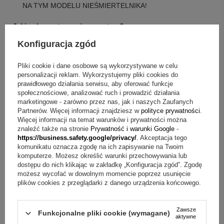
NA TYM MODELU NIEŚMIERTELNIKA!
Jakie elementy zawiera zestaw?
Konfiguracja zgód
Nieśmiertelnik ze stali szlachetnej, czarny
Indywidualny grawerunek (usługa grawerowania po obu
Pliki cookie i dane osobowe są wykorzystywane w celu
stronach nieśmiertelnika - grafika i tekst)
personalizacji reklam. Wykorzystujemy pliki cookies do
Granatowe pudełeczko z kokardką
prawidłowego działania serwisu, aby oferować funkcje
społecznościowe, analizować ruch i prowadzić działania
Torebka prezentowa ze wstążką
marketingowe - zarówno przez nas, jak i naszych Zaufanych
Partnerów. Więcej informacji znajdziesz w
polityce prywatności
.
FAQ – szybkie odpowiedzi
Więcej informacji na temat warunków i prywatności można
znaleźć także na stronie
Prywatność i warunki Google
-
Pytanie:
Jakie treści mogę umieścić na nieśmiertelniku?
https://business.safety.google/privacy/
. Akceptacja tego
Odpowiedź:
Możesz wybrać tekst, grafikę albo połączyć
komunikatu oznacza zgodę na ich zapisywanie na Twoim
jedno i drugie w ramach grawerunku.
komputerze. Możesz określić warunki przechowywania lub
dostępu do nich klikając w zakładkę „Konfiguracja zgód”. Zgodę
Pytanie:
Jak realizowana jest usługa grawerowania?
możesz wycofać w dowolnym momencie poprzez usunięcie
Odpowiedź:
W cenie jest indywidualny grawerunek po obu
plików cookies z przeglądarki z danego urządzenia końcowego.
stronach nieśmiertelnika, a zakres może obejmować grafikę
i tekst.
Pytanie:
Czy można wykonać zdjęcie na tym modelu?
Zawsze
Funkcjonalne pliki cookie (wymagane)
Odpowiedź:
NIE WYKONUJEMY ZDJĘĆ NA TYM
aktywne