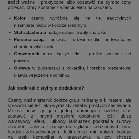
treści ważne i praktyczne albo postawić na symboliczny
przekaz, który zostanie z właścicielem na co dzień.
Kolor
czarny wyróżnia się na tle tradycyjnych
nieśmiertelników w kolorze srebrnym.
Stal szlachetna
nadaje całości trwały charakter.
Personalizacja
pozwala odzwierciedlić indywidualny
charakter właściciela.
Grawerunek
może łączyć tekst i grafikę, zależnie od
potrzeb.
Oprawa
w pudełeczku z kokardką i torebce prezentowej
ułatwia wręczenie upominku.
Jak podkreślić styl tym dodatkiem?
Czarny nieśmiertelnik dobrze gra z militarnym klimatem, ale
sprawdzi się też jako wyrazisty detal w prostych zestawach.
Można nosić go jako jedną, dominującą ozdobę albo
zestawić z innymi męskimi dodatkami, jeśli lubisz
warstwowy efekt. Kulkowy łańcuszek podkreśla surowy
charakter całości i pasuje do stylizacji codziennych oraz
bardziej zdecydowanych. Jeśli cenisz minimalizm, postaw
na krótki komunikat w grawerunku, a gdy chcesz