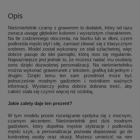
Opis
Nieśmiertelnik czarny z grawerem to dodatek, który od razu
zwraca uwagę głębokim kolorem i wyrazistym charakterem.
Na tle codziennego otoczenia, na biurku lub w dłoni, czerń
podkreśla męski styl i siłę, zamiast zlewać się z klasycznym
srebrem. Model został wykonany ze stali szlachetnej, więc
dobrze pasuje do idei pamiątki, którą nosi się regularnie.
Najważniejsze jest jednak to, że możesz nadać mu osobisty
sens dzięki dozwolonej personalizacji. Na nieśmiertelniku
można wykonać grawerunek z tekstem, grafiką lub jednym i
drugim. Dzięki temu ten sam przedmiot może być
jednocześnie modnym gadżetem i nośnikiem ważnych
informacji. Wystarczy jedna dobrze dobrana treść, aby
całość stała się czymś więcej niż ozdobą.
Jakie zalety daje ten prezent?
W tym modelu proste rozwiązanie spotyka się z mocnym,
czarnym akcentem. Nieśmiertelnik jest dziś modnym
gadżetem, który dopełnia męskie stylizacje i podkreśla
męski szyk, a personalizacja pozwala dopasować go do
konkretnej osoby oraz okazji. Możesz umieścić na nim