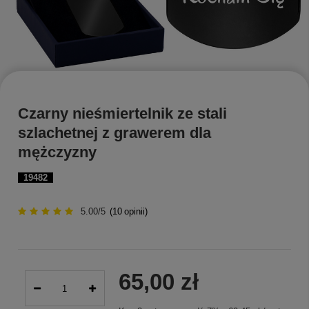
Czarny nieśmiertelnik ze stali
szlachetnej z grawerem dla
mężczyzny
19482
5.00/5
(
10
opinii)
65,00 zł