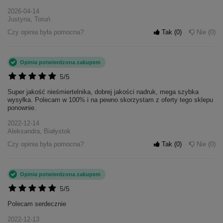
2026-04-14
Justyna, Toruń
Czy opinia była pomocna?
Tak
0
Nie
0
Opinia potwierdzona zakupem
5/5
Super jakość nieśmiertelnika, dobrej jakości nadruk, mega szybka
wysyłka. Polecam w 100% i na pewno skorzystam z oferty tego sklepu
ponownie.
2022-12-14
Aleksandra, Białystok
Czy opinia była pomocna?
Tak
0
Nie
0
Opinia potwierdzona zakupem
5/5
Polecam serdecznie
2022-12-13