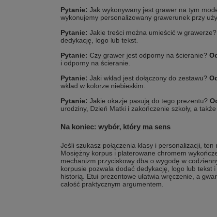
Pytanie:
Jak wykonywany jest grawer na tym mod
wykonujemy personalizowany grawerunek przy użyci
Pytanie:
Jakie treści można umieścić w grawerze
dedykację, logo lub tekst.
Pytanie:
Czy grawer jest odporny na ścieranie?
O
i odporny na ścieranie.
Pytanie:
Jaki wkład jest dołączony do zestawu?
O
wkład w kolorze niebieskim.
Pytanie:
Jakie okazje pasują do tego prezentu?
O
urodziny, Dzień Matki i zakończenie szkoły, a takż
Na koniec: wybór, który ma sens
Jeśli szukasz połączenia klasy i personalizacji, te
Mosiężny korpus i platerowane chromem wykończen
mechanizm przyciskowy dba o wygodę w codzienny
korpusie pozwala dodać dedykację, logo lub tekst i
historią. Etui prezentowe ułatwia wręczenie, a gw
całość praktycznym argumentem.