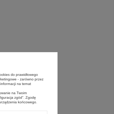
cookies do prawidłowego
arketingowe - zarówno przez
 informacji na temat
sywanie na Twoim
figuracja zgód”. Zgodę
 urządzenia końcowego.