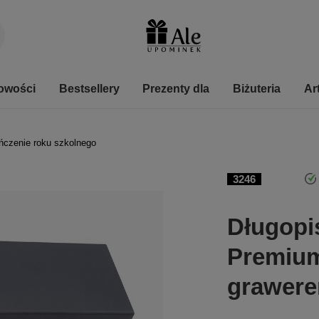
owości
Bestsellery
Prezenty dla
Biżuteria
Ar
ńczenie roku szkolnego
3246
Długopi
Premium
grawer