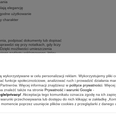
sania
ają elegancję
ygodne użytkowanie
y charakter
nia, podpisać dokumenty lub dopisać
prawdzi się przy notatkach, gdy liczy
Dzięki możliwości umieszczenia
nckiego gadżetu reklamowego, który
ęta, urodziny, Dzień Matki oraz
ą oprawą w etui.
są wykorzystywane w celu personalizacji reklam. Wykorzystujemy pliki 
wać funkcje społecznościowe, analizować ruch i prowadzić działania m
tyczny przedmiot z wyraźnym, osobistym
 Partnerów. Więcej informacji znajdziesz w
polityce prywatności
. Więcej
a znaleźć także na stronie
Prywatność i warunki Google
-
ne przybory piśmiennicze
gle/privacy/
. Akceptacja tego komunikatu oznacza zgodę na ich zapi
warunki przechowywania lub dostępu do nich klikając w zakładkę „Kon
 i potrzebuje wygodnego mechanizmu
momencie poprzez usunięcie plików cookies z przeglądarki z danego
ancja i użyteczność
symboliczny, personalizowany