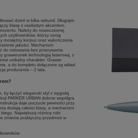
ządkować dzień w kilka sekund. Długopis
czy klasę z osobistym akcentem,
i prezentu. Należy do nowoczesnej
ch użytkowników, którzy cenią
dny mosiężny korpus oraz wykończenia
rażenie jakości. Mechanizm
ić do notowania bez przerywania
y grawerunek technologią laserową, z
zowi unikalny charakter. Grawer
ranie, a do kompletu dołączone są wkład
cja producenta – 2 lata.
erem?
, by łączyć elegancki styl z wygodą
lekcji PARKER URBAN dobrze współgra
nstrukcja daje poczucie pewności przy
ia dodają całości klasy, a mechanizm
 biegu. Największą różnicę robi
ie zmienia praktyczny przedmiot w
ytkowników