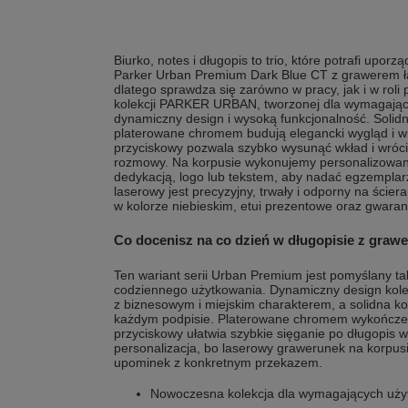
Biurko, notes i długopis to trio, które potrafi upor
Parker Urban Premium Dark Blue CT z grawerem łą
dlatego sprawdza się zarówno w pracy, jak i w rol
kolekcji PARKER URBAN, tworzonej dla wymagający
dynamiczny design i wysoką funkcjonalność. Soli
platerowane chromem budują elegancki wygląd i w
przyciskowy pozwala szybko wysunąć wkład i wróc
rozmowy. Na korpusie wykonujemy personalizowan
dedykacją, logo lub tekstem, aby nadać egzemplar
laserowy jest precyzyjny, trwały i odporny na ście
w kolorze niebieskim, etui prezentowe oraz gwaran
Co docenisz na co dzień w długopisie z graw
Ten wariant serii Urban Premium jest pomyślany tak
codziennego użytkowania. Dynamiczny design ko
z biznesowym i miejskim charakterem, a solidna ko
każdym podpisie. Platerowane chromem wykończen
przyciskowy ułatwia szybkie sięganie po długopis w
personalizacja, bo laserowy grawerunek na korpus
upominek z konkretnym przekazem.
Nowoczesna kolekcja dla wymagających uż