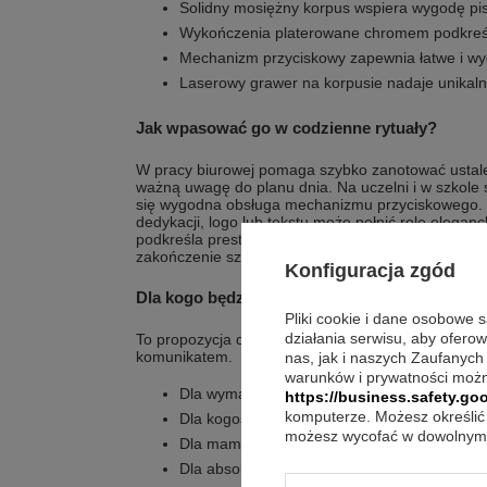
Solidny mosiężny korpus wspiera wygodę pi
Wykończenia platerowane chromem podkreśl
Mechanizm przyciskowy zapewnia łatwe i w
Laserowy grawer na korpusie nadaje unikaln
Jak wpasować go w codzienne rytuały?
W pracy biurowej pomaga szybko zanotować ustale
ważną uwagę do planu dnia. Na uczelni i w szkole s
się wygodna obsługa mechanizmu przyciskowego. 
dedykacji, logo lub tekstu może pełnić rolę elega
podkreśla prestiż firmy. Jako prezent pasuje na świ
zakończenie szkoły, bo łączy funkcję z dopracowan
Konfiguracja zgód
Dla kogo będzie najbardziej trafiony?
Pliki cookie i dane osobowe 
działania serwisu, aby ofero
To propozycja dla osób, które chcą połączyć prak
komunikatem.
nas, jak i naszych Zaufanych
warunków i prywatności możn
Dla wymagającej osoby, która lubi nowoczes
https://business.safety.goo
komputerze. Możesz określić 
Dla kogoś, kto często podpisuje dokumenty
możesz wycofać w dowolnym 
Dla mamy na Dzień Matki, gdy liczy się eleg
Dla absolwenta na zakończenie szkoły jako 