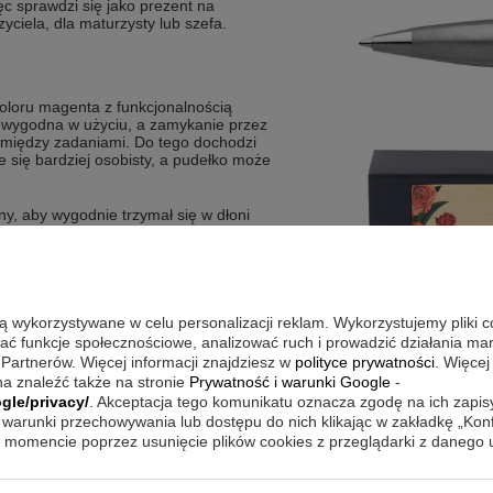
ęc sprawdzi się jako prezent na
ciela, dla maturzysty lub szefa.
koloru magenta z funkcjonalnością
t wygodna w użyciu, a zamykanie przez
u między zadaniami. Do tego dochodzi
je się bardziej osobisty, a pudełko może
any, aby wygodnie trzymał się w dłoni
reślają nowoczesny styl
zas częstego pisania
wkę piszącą
tworzyć unikalny upominek
są wykorzystywane w celu personalizacji reklam. Wykorzystujemy pliki 
wać funkcje społecznościowe, analizować ruch i prowadzić działania m
 Partnerów. Więcej informacji znajdziesz w
polityce prywatności
. Więcej
a znaleźć także na stronie
Prywatność i warunki Google
-
gle/privacy/
. Akceptacja tego komunikatu oznacza zgodę na ich zapi
 w szkole, gdy liczy się szybki dostęp
m przekręcany pozwala sprawnie
warunki przechowywania lub dostępu do nich klikając w zakładkę „Kon
ez dodatkowych czynności. Wyrazisty
momencie poprzez usunięcie plików cookies z przeglądarki z danego
ać się dodatkiem, a jednocześnie chcą
ki pudełku z tabliczką łatwo