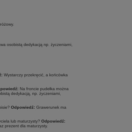
 różowy.
twa osobistą dedykacją np. życzeniami,
ź:
Wystarczy przekręcić, a końcówka
powiedź:
Na froncie pudełka można
obistą dedykacją, np. życzeniami,
pisie?
Odpowiedź:
Grawerunek ma
ciela lub maturzysty?
Odpowiedź:
az prezent dla maturzysty.