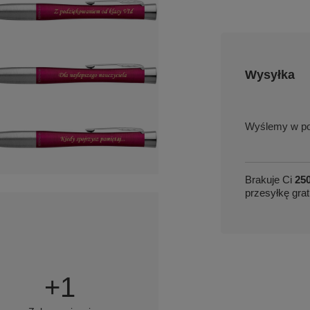
Wysyłka
w po
Brakuje Ci
250
przesyłkę grat
+
1