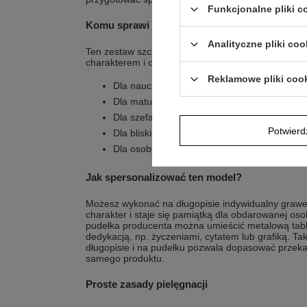
Funkcjonalne pliki 
Komu sprawi największą radość?
Analityczne pliki coo
Ten zestaw szczególnie dobrze trafia do osób, któ
charakterem i osobistym przekazem.
Reklamowe pliki coo
Dla nauczyciela jako prezent na Dzień Naucz
Dla maturzysty, któremu chcesz wręczyć pam
Dla szefa jako wyrazisty, nowoczesny dodate
Potwier
Dla bliskiej osoby na urodziny z osobistym 
Dla osoby na zakończenie roku szkolnego
Jak spersonalizować ten model?
Możesz wykonać na długopisie indywidualny grawer
charakter i staje się pamiątką dla obdarowanej os
pudełka producenta można umieścić metalową tabli
dedykacją, np. życzeniami, cytatem lub grafiką. Tak
długopisie i na pudełku pozwala dopasować przeka
samego produktu.
Proste zasady pielęgnacji