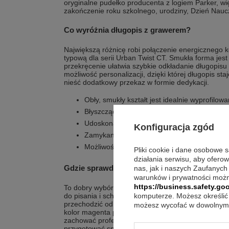
oryginalne pudełko producenta z logiem Parker, wi
zakończenie roku szkolnego, urodziny, Dzień Nauczy
Co wyróżnia długopis z grawerem?
Największą różnicę robi połączenie energicznego 
typową dla serii Urban Twist CT. Smukła forma jes
przekręcenie ułatwia szybkie odkładanie długopis
możliwość personalizacji, dzięki której długopis sta
nieść dodatkowy przekaz w formie dedykacji.
Obły, smukły kształt jest idealnie wyprofilow
Błyszczący lakier i chromowane dodatki podk
Udoskonalona waga sprzyja komfortowi podc
Konfiguracja zgód
Zamykanie przez przekręcenie chowa końcó
Możliwość grawerunku i dedykacji pomaga s
Pliki cookie i dane osobowe 
działania serwisu, aby ofero
Gdzie sprawdzi się najlepiej w praktyce?
nas, jak i naszych Zaufanych
warunków i prywatności możn
https://business.safety.goo
To dobry wybór do codziennego notowania w pracy i
do pisania i schludny wygląd na biurku. Mechaniz
komputerze. Możesz określić 
przechodzić od notatki do odkładania długopisu, b
możesz wycofać w dowolnym 
kolor magenta pasuje do osób, które lubią wyróżni
zachować profesjonalny charakter akcesorium. Dzię
przygotować spójną oprawę wręczenia.