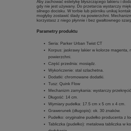
Aby zachować estetykę błyszczącego lakieru i dod
gdy nie jest używany. Do przetarcia wystarczy mięk
silnego docisku. W torbie lub piórniku unikaj konta
mogłyby zostawić ślady na powierzchni. Mechaniz
korzystasz z niego płynnie i bez gwałtownego szar
Parametry produktu
Seria: Parker Urban Twist CT
Korpus: jaskrawy lakier w kolorze magenta, 
powierzchni.
Część przednia: mosiądz.
Wykończenie: stal szlachetna.
Dodatki: chromowane dodatki.
Tusz: Quink Flow
Mechanizm zamykania: wystarczy przekręcić
Długość: 14 cm.
Wymiary pudełka: 17.5 cm x 5 cm x 4 cm.
Grawerunek (długopis): ok. 30 znaków.
Pudełko: oryginalne pudełko producenta z lo
Tabliczka (pudełko): metalowa tabliczka w k
dedykacją.