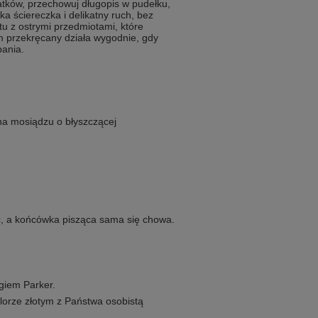
atków, przechowuj długopis w pudełku,
ka ściereczka i delikatny ruch, bez
ktu z ostrymi przedmiotami, które
m przekręcany działa wygodnie, gdy
pania.
na mosiądzu o błyszczącej
, a końcówka pisząca sama się chowa.
giem Parker.
olorze złotym z Państwa osobistą