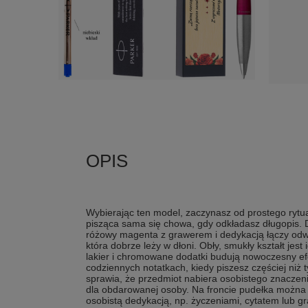
Wybierając ten model, zaczynasz od prostego rytu
pisząca sama się chowa, gdy odkładasz długopis. 
różowy magenta z grawerem i dedykacją łączy odw
która dobrze leży w dłoni. Obły, smukły kształt jest
lakier i chromowane dodatki budują nowoczesny 
codziennych notatkach, kiedy piszesz częściej niż t
sprawia, że przedmiot nabiera osobistego znaczen
dla obdarowanej osoby. Na froncie pudełka można u
osobistą dedykacją, np. życzeniami, cytatem lub g