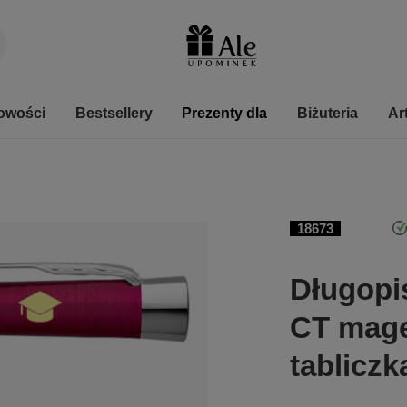
owości
Bestsellery
Prezenty dla
Biżuteria
Ar
18673
Długopi
CT mage
tabliczk