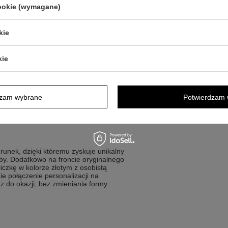
cookie (wymagane)
kie
re cenią przedmioty użytkowe z
kie
yciela
iątkę z dedykacją
k do biurka
dzam wybrane
Potwierdzam 
przekazem
unek, dzięki któremu zyskuje unikalny
oby. Dodatkowo na froncie oryginalnego
czkę w kolorze złotym z osobistą
ie połączenie personalizacji na
z do okazji, bez zmieniania formy