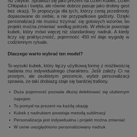
niż zwykle. Sprawdzi się jako prezent na Dzień Kobiet, Dzień
Chłopaka i święta, ale równie dobrze pasuje jako drobny gest
bez okazji. To propozycja dla tych, którzy cenią przedmioty
dopasowane do siebie, a nie przypadkowe gadżety. Dzięki
personalizacji nie musisz trzymać się gotowych wzorów, bo
projekt można zmieniać według potrzeb. W efekcie powstaje
kubek, który mówi więcej niż standardowy nadruk. A kiedy
liczy się praktyczność, pojemność 450 ml daje wygodę w
codziennym rytuale.
Dlaczego warto wybrać ten model?
To wysoki kubek, który łączy użytkową formę z możliwością
nadania mu indywidualnego charakteru. Jeśli zależy Ci na
prostym, ale osobistym prezencie, wybór personalizacji
sprawia, że taki drobiazg staje się bardziej trafiony.
Duża pojemność pozwala dłużej delektować się ulubionym
napojem
To pomysł na prezent na każdą okazję
Kubek z nadrukiem powstaje metodą sublimacji
Personalizacja jest indywidualna i projekt można zmieniać
W cenie uwzględniono personalizowany nadruk