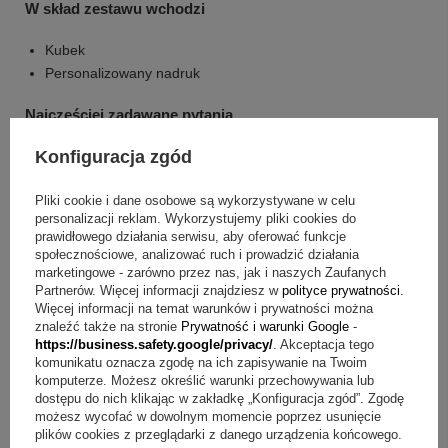
W skład zestawu wchodzi
Kubek
Personalizowany nadruk
Najczęściej zadawane pytania
Pytanie:
Jak wykonywany jest nadruk?
Odpowiedź:
Konfiguracja zgód
Nadruk jest wykonywany metodą sublimacji.
Pliki cookie i dane osobowe są wykorzystywane w celu
Pytanie:
Jak wygląda personalizacja?
Odpowiedź:
Kubek
personalizacji reklam. Wykorzystujemy pliki cookies do
personalizowany jest wykonywany indywidualnie i projekt
można zmieniać, bez konieczności korzystania z gotowych
prawidłowego działania serwisu, aby oferować funkcje
wzorów.
społecznościowe, analizować ruch i prowadzić działania
marketingowe - zarówno przez nas, jak i naszych Zaufanych
Pytanie:
Z jakiego materiału jest kubek?
Odpowiedź:
Kubek
Partnerów. Więcej informacji znajdziesz w
polityce prywatności
.
jest wykonany z ceramiki.
Więcej informacji na temat warunków i prywatności można
znaleźć także na stronie
Prywatność i warunki Google
-
Pytanie:
Jaka jest pojemność kubka?
Odpowiedź:
https://business.safety.google/privacy/
. Akceptacja tego
Pojemność wynosi 450 ml.
komunikatu oznacza zgodę na ich zapisywanie na Twoim
komputerze. Możesz określić warunki przechowywania lub
Pytanie:
Co jest w cenie produktu?
Odpowiedź:
W cenie
dostępu do nich klikając w zakładkę „Konfiguracja zgód”. Zgodę
produktu jest Kubek oraz Personalizowany nadruk.
możesz wycofać w dowolnym momencie poprzez usunięcie
plików cookies z przeglądarki z danego urządzenia końcowego.
Pamiątka, do której się wraca