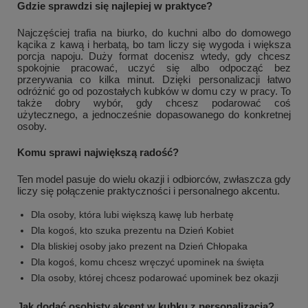
Gdzie sprawdzi się najlepiej w praktyce?
Najczęściej trafia na biurko, do kuchni albo do domowego
kącika z kawą i herbatą, bo tam liczy się wygoda i większa
porcja napoju. Duży format docenisz wtedy, gdy chcesz
spokojnie pracować, uczyć się albo odpocząć bez
przerywania co kilka minut. Dzięki personalizacji łatwo
odróżnić go od pozostałych kubków w domu czy w pracy. To
także dobry wybór, gdy chcesz podarować coś
użytecznego, a jednocześnie dopasowanego do konkretnej
osoby.
Komu sprawi największą radość?
Ten model pasuje do wielu okazji i odbiorców, zwłaszcza gdy
liczy się połączenie praktyczności i personalnego akcentu.
Dla osoby, która lubi większą kawę lub herbatę
Dla kogoś, kto szuka prezentu na Dzień Kobiet
Dla bliskiej osoby jako prezent na Dzień Chłopaka
Dla kogoś, komu chcesz wręczyć upominek na święta
Dla osoby, której chcesz podarować upominek bez okazji
Jak dodać osobisty akcent w kubku z personalizacją?