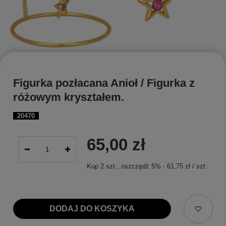
Figurka pozłacana Anioł / Figurka z
różowym kryształem.
20470
65,00 zł
Kup
2
szt.
, oszczędź
5
%
-
61,75 zł
/
szt.
DODAJ DO KOSZYKA