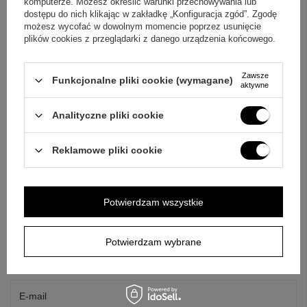
komputerze. Możesz określić warunki przechowywania lub
dostępu do nich klikając w zakładkę „Konfiguracja zgód”. Zgodę
możesz wycofać w dowolnym momencie poprzez usunięcie
plików cookies z przeglądarki z danego urządzenia końcowego.
Zawsze
Funkcjonalne pliki cookie (wymagane)
aktywne
Analityczne pliki cookie
Reklamowe pliki cookie
ZAPYTAJ O PRODUKT
+
1
Potwierdzam wszystkie
Zobacz więcej
Jeżeli powyższy opis jest dla Ciebie niewystarczający, prześlij nam
swoje pytanie odnośnie tego produktu. Postaramy się odpowiedzieć tak
Potwierdzam wybrane
szybko jak tylko będzie to możliwe.
Dane są przetwarzane zgodnie z
polityką prywatności
. Przesyłając je, akceptujesz jej postanowienia.
E-mail