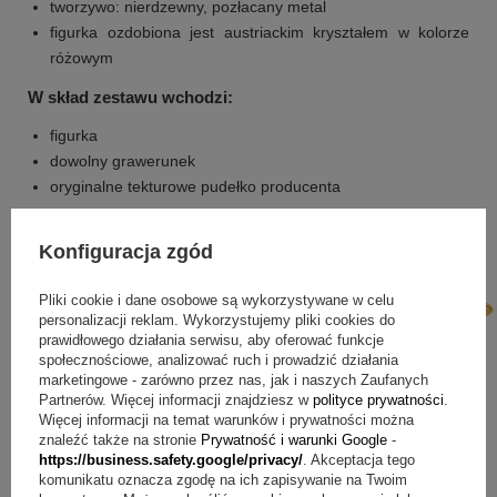
tworzywo: nierdzewny, pozłacany metal
figurka ozdobiona jest austriackim kryształem w kolorze
różowym
W skład zestawu wchodzi:
figurka
dowolny grawerunek
oryginalne tekturowe pudełko producenta
Konfiguracja zgód
Pliki cookie i dane osobowe są wykorzystywane w celu
personalizacji reklam. Wykorzystujemy pliki cookies do
prawidłowego działania serwisu, aby oferować funkcje
społecznościowe, analizować ruch i prowadzić działania
marketingowe - zarówno przez nas, jak i naszych Zaufanych
Partnerów. Więcej informacji znajdziesz w
polityce prywatności
.
Więcej informacji na temat warunków i prywatności można
znaleźć także na stronie
Prywatność i warunki Google
-
https://business.safety.google/privacy/
. Akceptacja tego
komunikatu oznacza zgodę na ich zapisywanie na Twoim