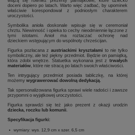
wiążą się również prezenty pamiątkowe, które dziecko
doceni dopiero po latach. Warto więc zadbać, by upominek
właściwie korespondował z podniosłym charakterem
uroczystości.
Symbolika anioła doskonale wpisuje się w ceremoniał
chrztu. Niewinność i opieka to cechy nieodmiennie łączone z
tymi istotami. Anioł ma roztaczać ochronę nad
dzieckiem wstępującym do wspólnoty chrześcijan.
Figurka pozłacana z
austriackimi kryształami
to nie tylko
symboliczny, ale też piękny przedmiot. Będzie on pamiątką,
która zdobi wnętrze. Statuetka wykonana jest z
trwałych
materiałów
, które nie stracą po latach swoich właściwości.
Ten intrygujący przedmiot posiada tabliczkę, na której
możemy
wygrawerować dowolną dedykacją
.
Tak spersonalizowana figurka sprawi wiele radości i zawsze
przypomni o wyjątkowej uroczystości.
Figurka sprawdzi się też jako prezent z okazji urodzin
dziecka, roczku lub komunii
.
Specyfikacja figurki:
wymiary:
wys. 12,9 cm x szer. 6,5 cm