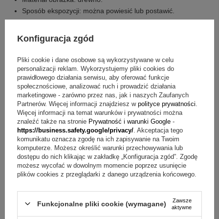
Sposób ekspozycji: można powiesić lub postawić.
Producent: Valenti&Co.
Technika grawerunku: grawerowanie laserem.
Konfiguracja zgód
Wymiary produktu: 14,6 x 15,4 cm.
Pliki cookie i dane osobowe są wykorzystywane w celu
Jakie elementy zawiera zestaw?
personalizacji reklam. Wykorzystujemy pliki cookies do
prawidłowego działania serwisu, aby oferować funkcje
obrazek drzewko Chłopiec
społecznościowe, analizować ruch i prowadzić działania
marketingowe - zarówno przez nas, jak i naszych Zaufanych
grawer na odwrocie (bez limitu znaków z uwzględnieniem
Partnerów. Więcej informacji znajdziesz w
polityce prywatności
.
technicznych możliwości)
Więcej informacji na temat warunków i prywatności można
tekturowe pudełko od producenta
znaleźć także na stronie
Prywatność i warunki Google
-
https://business.safety.google/privacy/
. Akceptacja tego
FAQ – szybkie odpowiedzi o obrazku komunijnym z
komunikatu oznacza zgodę na ich zapisywanie na Twoim
komputerze. Możesz określić warunki przechowywania lub
grawerem
dostępu do nich klikając w zakładkę „Konfiguracja zgód”. Zgodę
możesz wycofać w dowolnym momencie poprzez usunięcie
Pytanie:
Jak wykonywany jest grawer na odwrocie?
plików cookies z przeglądarki z danego urządzenia końcowego.
Odpowiedź:
Personalizacja powstaje w trwałej technice
grawerowania laserem. Dzięki temu tekst nie ulega
samoistnemu zatarciu i pozostaje wykonany precyzyjnie.
Zawsze
Funkcjonalne pliki cookie (wymagane)
aktywne
Pytanie:
Jak można wyeksponować obrazek po