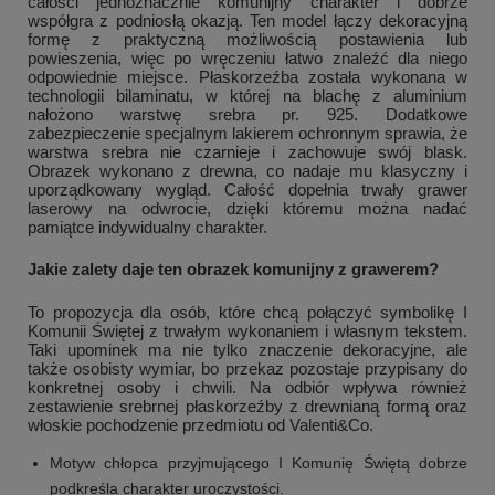
całości jednoznacznie komunijny charakter i dobrze
współgra z podniosłą okazją. Ten model łączy dekoracyjną
formę z praktyczną możliwością postawienia lub
powieszenia, więc po wręczeniu łatwo znaleźć dla niego
odpowiednie miejsce. Płaskorzeźba została wykonana w
technologii bilaminatu, w której na blachę z aluminium
nałożono warstwę srebra pr. 925. Dodatkowe
zabezpieczenie specjalnym lakierem ochronnym sprawia, że
warstwa srebra nie czarnieje i zachowuje swój blask.
Obrazek wykonano z drewna, co nadaje mu klasyczny i
uporządkowany wygląd. Całość dopełnia trwały grawer
laserowy na odwrocie, dzięki któremu można nadać
pamiątce indywidualny charakter.
Jakie zalety daje ten obrazek komunijny z grawerem?
To propozycja dla osób, które chcą połączyć symbolikę I
Komunii Świętej z trwałym wykonaniem i własnym tekstem.
Taki upominek ma nie tylko znaczenie dekoracyjne, ale
także osobisty wymiar, bo przekaz pozostaje przypisany do
konkretnej osoby i chwili. Na odbiór wpływa również
zestawienie srebrnej płaskorzeźby z drewnianą formą oraz
włoskie pochodzenie przedmiotu od Valenti&Co.
Motyw chłopca przyjmującego I Komunię Świętą dobrze
podkreśla charakter uroczystości.