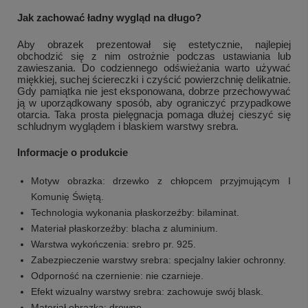
Jak zachować ładny wygląd na długo?
Aby obrazek prezentował się estetycznie, najlepiej
obchodzić się z nim ostrożnie podczas ustawiania lub
zawieszania. Do codziennego odświeżania warto używać
miękkiej, suchej ściereczki i czyścić powierzchnię delikatnie.
Gdy pamiątka nie jest eksponowana, dobrze przechowywać
ją w uporządkowany sposób, aby ograniczyć przypadkowe
otarcia. Taka prosta pielęgnacja pomaga dłużej cieszyć się
schludnym wyglądem i blaskiem warstwy srebra.
Informacje o produkcie
Motyw obrazka: drzewko z chłopcem przyjmującym I
Komunię Świętą.
Technologia wykonania płaskorzeźby: bilaminat.
Materiał płaskorzeźby: blacha z aluminium.
Warstwa wykończenia: srebro pr. 925.
Zabezpieczenie warstwy srebra: specjalny lakier ochronny.
Odporność na czernienie: nie czarnieje.
Efekt wizualny warstwy srebra: zachowuje swój blask.
Materiał obrazka: drewno.