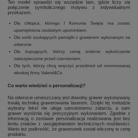
Ten model sprawdzi się wszędzie tam, gdzie liczy się
połączenie symbolicznego motywu z indywidualnym
przekazem.
Dla chłopca, którego I Komunia Święta ma zostać
upamiętniona osobistym upominkiem.
Dla osób szukających pamiątki z grawerem wykonanym na
odwrocie.
Dla kupujących, którzy cenią srebrne wykończenie
zabezpieczone przed czernieniem.
Dla tych, którzy chcą wręczyć przedmiot od renomowanej
włoskiej firmy Valenti&Co.
Co warto wiedzieć o personalizacji?
+
1
Na odwrocie umieszczany jest dowolny grawer wykonywany
Zobacz więcej
trwałą techniką grawerowania laserem. Dzięki tej metodzie
wybrany tekst nie ulega samoistnemu zatarciu, a sam
grawer wyróżnia się precyzyjnym wykonaniem. Zgodnie z
informacją o zestawie personalizacja realizowana jest bez
limitu znaków z uwzględnieniem technicznych możliwości.
Warto też podkreślić, że grawerunek został wliczony w cenę
produktu.