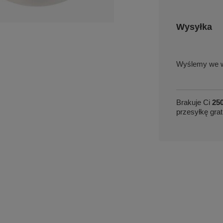
Wysyłka
we w
Brakuje Ci
250
przesyłkę grat