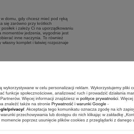
 w domu, gdy chcesz mieć pod ręką
a się zarówno przy krótkich
 posiłek i zależy Ci na uporządkowaniu
ilka momentów jedzenia, wygodnie jest
bierać inne naczynia. To również
 własny komplet i łatwiej rozpoznaje
trzebach związanych z posiłkami
czkę dla dzieci w jednym zestawie
są wykorzystywane w celu personalizacji reklam. Wykorzystujemy pliki 
pletu podczas posiłków
wać funkcje społecznościowe, analizować ruch i prowadzić działania m
 Partnerów. Więcej informacji znajdziesz w
polityce prywatności
. Więcej
cesoria do jedzenia dla dzieci
a znaleźć także na stronie
Prywatność i warunki Google
-
le
gle/privacy/
. Akceptacja tego komunikatu oznacza zgodę na ich zapi
warunki przechowywania lub dostępu do nich klikając w zakładkę „Kon
 blue?
momencie poprzez usunięcie plików cookies z przeglądarki z danego
h ozdób – często wystarczy