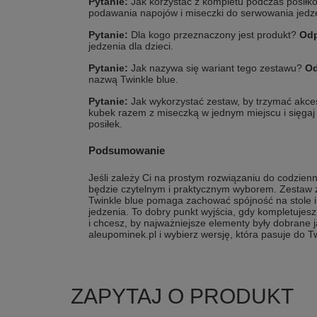
Pytanie:
Jak korzystać z kompletu podczas posił
podawania napojów i miseczki do serwowania jedz
Pytanie:
Dla kogo przeznaczony jest produkt?
Odp
jedzenia dla dzieci.
Pytanie:
Jak nazywa się wariant tego zestawu?
Od
nazwą Twinkle blue.
Pytanie:
Jak wykorzystać zestaw, by trzymać akc
kubek razem z miseczką w jednym miejscu i sięgaj
posiłek.
Podsumowanie
Jeśli zależy Ci na prostym rozwiązaniu do codzien
będzie czytelnym i praktycznym wyborem. Zestaw 
Twinkle blue pomaga zachować spójność na stole i
jedzenia. To dobry punkt wyjścia, gdy kompletuje
i chcesz, by najważniejsze elementy były dobrane 
aleupominek.pl i wybierz wersję, która pasuje do T
ZAPYTAJ O PRODUKT