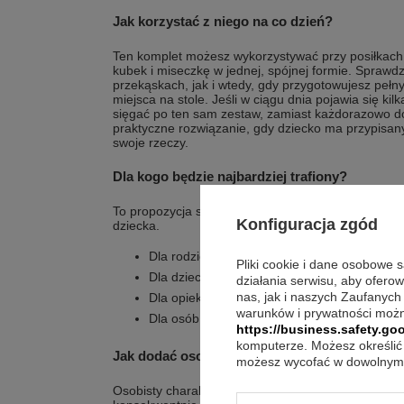
Jak korzystać z niego na co dzień?
Ten komplet możesz wykorzystywać przy posiłkach
kubek i miseczkę w jednej, spójnej formie. Sprawdz
przekąskach, jak i wtedy, gdy przygotowujesz pełny
miejsca na stole. Jeśli w ciągu dnia pojawia się k
sięgać po ten sam zestaw, zamiast każdorazowo do
praktyczne rozwiązanie, gdy dziecko ma przypisany
swoje rzeczy.
Dla kogo będzie najbardziej trafiony?
To propozycja stworzona z myślą o codziennych po
Konfiguracja zgód
dziecka.
Dla rodziców, którzy chcą mieć kubek i mise
Pliki cookie i dane osobowe 
Dla dzieci, które korzystają z własnego kom
działania serwisu, aby ofero
nas, jak i naszych Zaufanych
Dla opiekunów kompletujących podstawowe ak
warunków i prywatności możn
Dla osób, które cenią prosty porządek na sto
https://business.safety.goo
komputerze. Możesz określić 
Jak dodać osobisty akcent kompletem Twinkle
możesz wycofać w dowolnym 
Osobisty charakter nie musi oznaczać dodatkowyc