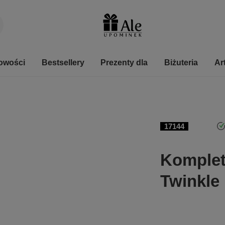
owości
Bestsellery
Prezenty dla
Biżuteria
Ar
17144
Komplet 
Twinkle 