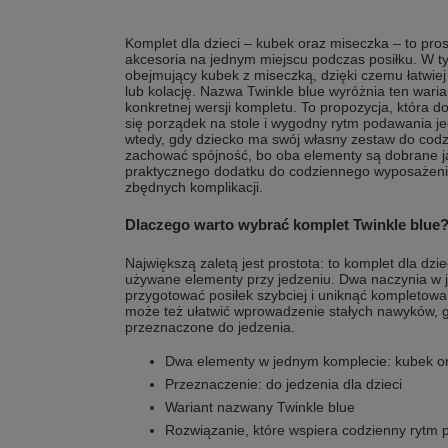
Komplet dla dzieci – kubek oraz miseczka – to pr
akcesoria na jednym miejscu podczas posiłku. W 
obejmujący kubek z miseczką, dzięki czemu łatwie
lub kolację. Nazwa Twinkle blue wyróżnia ten waria
konkretnej wersji kompletu. To propozycja, która d
się porządek na stole i wygodny rytm podawania j
wtedy, gdy dziecko ma swój własny zestaw do cod
zachować spójność, bo oba elementy są dobrane ja
praktycznego dodatku do codziennego wyposażenia,
zbędnych komplikacji.
Dlaczego warto wybrać komplet Twinkle blue
Największą zaletą jest prostota: to komplet dla dzie
używane elementy przy jedzeniu. Dwa naczynia w
przygotować posiłek szybciej i uniknąć kompletowa
może też ułatwić wprowadzenie stałych nawyków, 
przeznaczone do jedzenia.
Dwa elementy w jednym komplecie: kubek o
Przeznaczenie: do jedzenia dla dzieci
Wariant nazwany Twinkle blue
Rozwiązanie, które wspiera codzienny rytm 