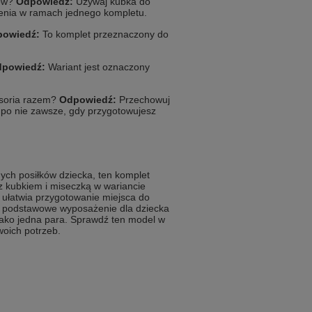
ków?
Odpowiedź:
Używaj kubka do
enia w ramach jednego kompletu.
owiedź:
To komplet przeznaczony do
powiedź:
Wariant jest oznaczony
esoria razem?
Odpowiedź:
Przechowuj
 po nie zawsze, gdy przygotowujesz
nych posiłków dziecka, ten komplet
z kubkiem i miseczką w wariancie
 ułatwia przygotowanie miejsca do
sz podstawowe wyposażenie dla dziecka
jako jedna para. Sprawdź ten model w
woich potrzeb.