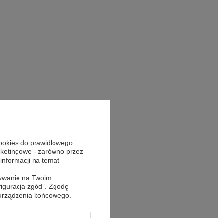
cookies do prawidłowego
arketingowe - zarówno przez
 informacji na temat
sywanie na Twoim
figuracja zgód”. Zgodę
 urządzenia końcowego.