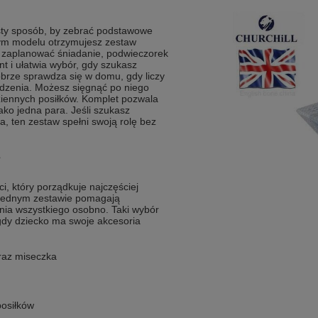
osty sposób, by zebrać podstawowe
tym modelu otrzymujesz zestaw
j zaplanować śniadanie, podwieczorek
nt i ułatwia wybór, gdy szukasz
obrze sprawdza się w domu, gdy liczy
edzenia. Możesz sięgnąć po niego
ziennych posiłków. Komplet pozwala
ko jedna para. Jeśli szukasz
 ten zestaw spełni swoją rolę bez
?
ci, który porządkuje najczęściej
 jednym zestawie pomagają
nia wszystkiego osobno. Taki wybór
gdy dziecko ma swoje akcesoria
raz miseczka
posiłków