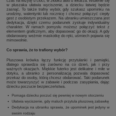
czas na wizytę u cioci, w żłobku albo u lekarza. Wtulenie się
w pluszaka ułatwia wyciszenie, a dziecku łatwiej będzie
zasnąć. To także trafny wybór, gdy szukasz upominku na
urodziny, walentynki lub rocznicę i chcesz połączyć ciepły
gest z osobistym przekazem. Na ubranku umieszczana jest
dedykacja, dzięki czemu podarunek zyskuje indywidualny
charakter. W ramach pomysłu możesz połączyć tekst z
elementem graficznym, aby dopasować go do okazji. A gdy
obdarowany weźmie maskotkę do ręki, uśmiech pojawia się
mimowolnie.
Co sprawia, że to trafiony wybór?
Pluszowa krówka łączy funkcję przytulanki i pamiątki,
dlatego sprawdza się zarówno na co dzień, jak i przy
ważnych okazjach. Miękkie futerko jest delikatne i miłe w
dotyku, a ubranko z personalizacją pozwala dopasować
przekaz do osoby, którą chcesz obdarować. Taki podarunek
może towarzyszyć w zabawie i podczas zasypiania, dając
dziecku poczucie bezpieczeństwa.
Pomaga dziecku poczuć się pewniej w nowym otoczeniu
Ułatwia wyciszenie, gdy maluch przytula pluszową zabawkę
Dedykacja na ubranku sprawia, że upominek jest jedyny w
swoim rodzaju