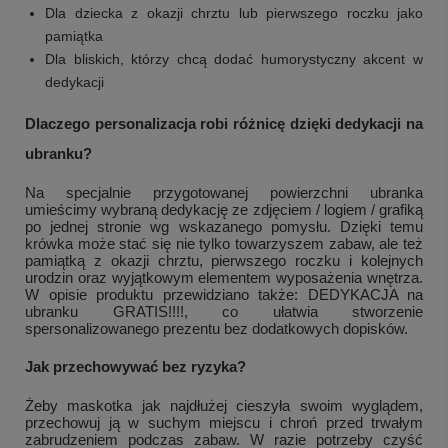
Dla dziecka z okazji chrztu lub pierwszego roczku jako
pamiątka
+
1
Dla bliskich, którzy chcą dodać humorystyczny akcent w
dedykacji
Zobacz więcej
Dlaczego personalizacja robi różnicę dzięki dedykacji na
ubranku?
Na specjalnie przygotowanej powierzchni ubranka
umieścimy wybraną dedykację ze zdjęciem / logiem / grafiką
po jednej stronie wg wskazanego pomysłu. Dzięki temu
krówka może stać się nie tylko towarzyszem zabaw, ale też
pamiątką z okazji chrztu, pierwszego roczku i kolejnych
urodzin oraz wyjątkowym elementem wyposażenia wnętrza.
W opisie produktu przewidziano także: DEDYKACJA na
ubranku GRATIS!!!!, co ułatwia stworzenie
spersonalizowanego prezentu bez dodatkowych dopisków.
Jak przechowywać bez ryzyka?
Żeby maskotka jak najdłużej cieszyła swoim wyglądem,
przechowuj ją w suchym miejscu i chroń przed trwałym
zabrudzeniem podczas zabaw. W razie potrzeby czyść