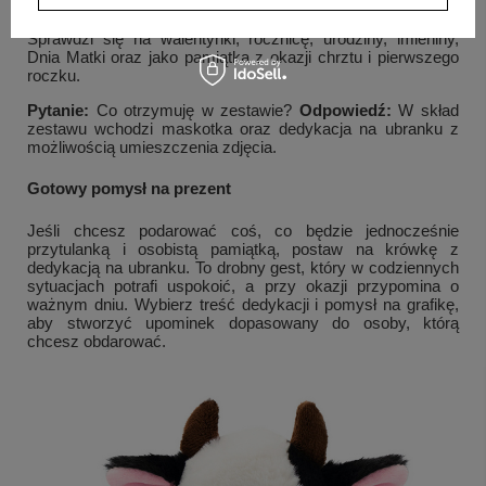
Pytanie:
Na jakie okazje pasuje ta maskotka?
Odpowiedź:
Sprawdzi się na walentynki, rocznicę, urodziny, imieniny,
Dnia Matki oraz jako pamiątka z okazji chrztu i pierwszego
roczku.
Pytanie:
Co otrzymuję w zestawie?
Odpowiedź:
W skład
zestawu wchodzi maskotka oraz dedykacja na ubranku z
możliwością umieszczenia zdjęcia.
Gotowy pomysł na prezent
Jeśli chcesz podarować coś, co będzie jednocześnie
przytulanką i osobistą pamiątką, postaw na krówkę z
dedykacją na ubranku. To drobny gest, który w codziennych
sytuacjach potrafi uspokoić, a przy okazji przypomina o
ważnym dniu. Wybierz treść dedykacji i pomysł na grafikę,
aby stworzyć upominek dopasowany do osoby, którą
chcesz obdarować.