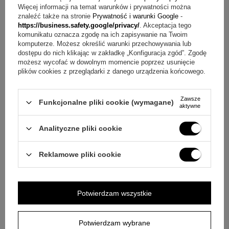
rocznicy
Więcej informacji na temat warunków i prywatności można
znaleźć także na stronie
Prywatność i warunki Google
-
Przeznaczenie pamiątkowe: chrztu, pierwszego roczku,
https://business.safety.google/privacy/
. Akceptacja tego
kolejnych urodzin
komunikatu oznacza zgodę na ich zapisywanie na Twoim
Rola dekoracyjna: wyjątkowy element wyposażenia wnętrza
komputerze. Możesz określić warunki przechowywania lub
dostępu do nich klikając w zakładkę „Konfiguracja zgód”. Zgodę
możesz wycofać w dowolnym momencie poprzez usunięcie
Jakie są składowe zestawu?
plików cookies z przeglądarki z danego urządzenia końcowego.
maskotka
dedykacja na ubranku z możliwością umieszczenia zdjęcia
Zawsze
Funkcjonalne pliki cookie (wymagane)
aktywne
O co pytają najczęściej?
Analityczne pliki cookie
Pytanie:
Jak przygotować treść dedykacji?
Odpowiedź:
Dedykację umieszczamy na ubranku zgodnie ze
Reklamowe pliki cookie
wskazanym pomysłem, aby pasowała do okazji i osoby
obdarowanej.
Pytanie:
Jak dodać zdjęcie, logo lub grafikę?
Odpowiedź:
W ramach dedykacji możemy umieścić zdjęcie / logo /
Potwierdzam wszystkie
grafikę po jednej stronie ubranka.
Pytanie:
Czy dedykacja na ubranku jest gratis?
Odpowiedź:
DEDYKACJA na ubranku GRATIS!!!!
Potwierdzam wybrane