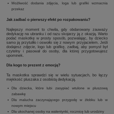
Możliwość dodania zdjęcia, loga lub grafiki wzmacnia
przekaz
Jak zadbać o pierwszy efekt po rozpakowaniu?
Najlepszy moment to chwila, gdy obdarowany zauważy
dedykację na ubranku i od razu skojarzy ją z okazją. Warto
podać maskotkę w prosty sposób, pozwalając, by dziecko
samo ją przytuliło i oswoiło się z nowym przyjacielem. Jeśli
dodajesz zdjęcie, logo lub grafikę, zadbaj, aby pomysł był
czytelny i pasował do osoby, dla której przygotowujesz
upominek.
Dla kogo to prezent z emocją?
Ta maskotka sprawdzi się w wielu sytuacjach, bo łączy
miękkość pluszaka z osobistą dedykacją.
Dla dziecka, które lubi zasypiać wtulone w pluszową
zabawkę
Dla malucha zaczynającego przygodę w żłobku lub w
nowym miejscu
Dla ukochanej osoby na walentynki, rocznicę lub urodziny