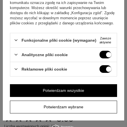
szybko jak tylko będzie to możliwe.
Dane są przetwarzane zgodnie z
komunikatu oznacza zgodę na ich zapisywanie na Twoim
polityką prywatności
. Przesyłając je, akceptujesz jej postanowienia.
komputerze. Możesz określić warunki przechowywania lub
dostępu do nich klikając w zakładkę „Konfiguracja zgód”. Zgodę
możesz wycofać w dowolnym momencie poprzez usunięcie
E-mail
plików cookies z przeglądarki z danego urządzenia końcowego.
Pytanie
Zawsze
Funkcjonalne pliki cookie (wymagane)
aktywne
Analityczne pliki cookie
Reklamowe pliki cookie
Wyślij
Potwierdzam wszystkie
OPINIE
Potwierdzam wybrane
5.00
Liczba wystawionych opinii: 16