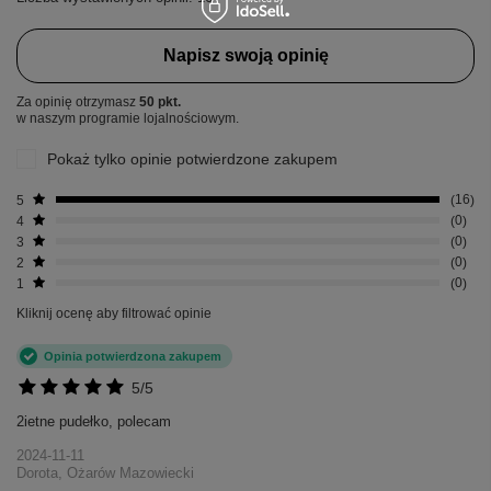
Napisz swoją opinię
Za opinię otrzymasz
50 pkt.
w naszym programie lojalnościowym.
Pokaż tylko opinie potwierdzone zakupem
5
16
4
0
3
0
2
0
1
0
Kliknij ocenę aby filtrować opinie
Opinia potwierdzona zakupem
5/5
2ietne pudełko, polecam
2024-11-11
Dorota, Ożarów Mazowiecki