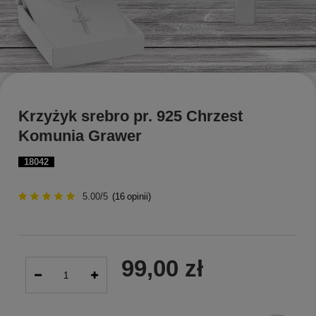
Krzyżyk srebro pr. 925 Chrzest
Komunia Grawer
18042
5.00/5
(
16
opinii)
99,00 zł