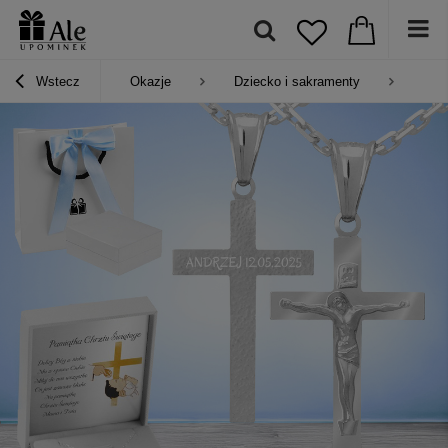
Wstecz
Okazje
Dziecko i sakramenty
Pre