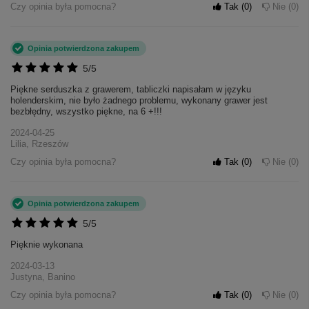
Czy opinia była pomocna?
Tak
0
Nie
0
Opinia potwierdzona zakupem
5/5
Piękne serduszka z grawerem, tabliczki napisałam w języku
holenderskim, nie było żadnego problemu, wykonany grawer jest
bezbłędny, wszystko piękne, na 6 +!!!
2024-04-25
Lilia, Rzeszów
Czy opinia była pomocna?
Tak
0
Nie
0
Opinia potwierdzona zakupem
5/5
Pięknie wykonana
2024-03-13
Justyna, Banino
Czy opinia była pomocna?
Tak
0
Nie
0