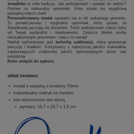
świadków
to miła tradycja. Jak podziękować i sprawić im radość?
Postaw na niebanalny upominek, który stanie się wyjątkową
pamiątką miłych chwil.
Personalizowany medal
sprawdzi się w roli unikalnego prezentu.
To ponadczasowy i oryginalny upominek, który sprawi, że
Świadkowie poczują się docenieni. Treść podziękowań zależy tylko
od Twojej wyobraźni i kreatywności. Zaskocz bliskie osoby
nieszablonowym prezentem i wręcz im medal!
Nadruk wykonywany jest
techniką sublimacji
, która gwarantuje
precyzję i trwałość. Korzystamy z najwyższej jakości materiałów,
zapewniających znakomitą jakość wykonywanych przez nas
produktów.
Kolor wstążki do wyboru
.
skład zestawu:
medal z wstążką o średnicy 70mm
indywidualny nadruk na medalu
etui wykończone eko-skórą
wymiary: 10,7 x 10,7 x 1,5 cm