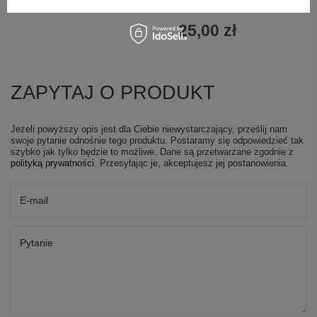
25,00 zł
ZAPYTAJ O PRODUKT
Jeżeli powyższy opis jest dla Ciebie niewystarczający, prześlij nam
swoje pytanie odnośnie tego produktu. Postaramy się odpowiedzieć tak
szybko jak tylko będzie to możliwe.
Dane są przetwarzane zgodnie z
polityką prywatności
. Przesyłając je, akceptujesz jej postanowienia.
E-mail
Pytanie