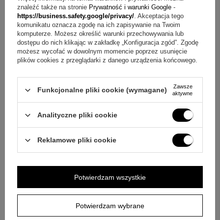
ZOBACZ CO KLIENCI ZAKUPILI
znaleźć także na stronie
Prywatność i warunki Google
-
https://business.safety.google/privacy/
. Akceptacja tego
Z TYM TOWAREM
komunikatu oznacza zgodę na ich zapisywanie na Twoim
komputerze. Możesz określić warunki przechowywania lub
dostępu do nich klikając w zakładkę „Konfiguracja zgód”. Zgodę
możesz wycofać w dowolnym momencie poprzez usunięcie
plików cookies z przeglądarki z danego urządzenia końcowego.
Zawsze
Funkcjonalne pliki cookie (wymagane)
aktywne
Analityczne pliki cookie
Reklamowe pliki cookie
Potwierdzam wszystkie
Etui na artyk
GRAWER
Potwierdzam wybrane
Pudełko na prezent niebieskie z kwiatkami XS