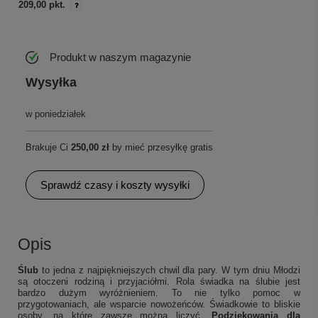
209,00 pkt.
Produkt w naszym magazynie
Wysyłka
w poniedziałek
Brakuje Ci
250,00 zł
by mieć przesyłkę gratis
Sprawdź czasy i koszty wysyłki
Opis
Ślub
to jedna z najpiękniejszych chwil dla pary. W tym dniu Młodzi
są otoczeni rodziną i przyjaciółmi. Rola świadka na ślubie jest
bardzo dużym wyróżnieniem. To nie tylko pomoc w
przygotowaniach, ale wsparcie nowożeńców. Świadkowie to bliskie
osoby, na które zawsze można liczyć.
Podziękowania dla