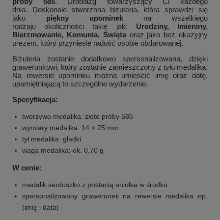
próby 585
. D
robiazg towarzyszący Ci każdego
dnia.
Doskonale stworzona biżuteria, która sprawdzi się
jako
piękny upominek
na wszelkiego
rodzaju
okoliczności
takie jak:
Urodziny, Imieniny,
Bierzmowanie, Komunia, Święta
oraz jako bez okazyjny
prezent, który przyniesie radość osobie obdarowanej.
Biżuteria zostanie dodatkowo spersonalizowana, dzięki
grawerunkowi, który zostanie zamieszczony z tyłu medalika.
Na rewersie upominku można umieścić imię oraz datę,
upamiętniającą to szczególne wydarzenie.
Specyfikacja:
tworzywo medalika: złoto próby 585
wymiary medalika:
14 × 25 mm
tył medalika: gładki
waga medalika: ok. 0,70 g
W cenie:
medalik serduszko z postacią aniołka w środku
spersonalizowany grawerunek na rewersie medalika np.
(imię i data)