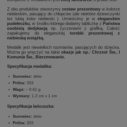
Z obu produktów stworzymy
zestaw prezentowy
w kolorze
niebieskim, pasujący do chłopców (ale niektóre dziewczynki
tez lubią kolor niebieski ). Umieścimy je w
eleganckim
pudełeczku
, w środku którego dodamy tabliczkę z
Państwa
osobistą dedykacją
np. życzeniami z grafiką. Całość
zapakujemy do eleganckiej
torebki prezentowej z
niebieską wstążką.
Medalik jest niewielkich rozmiarów, pasujących do dziecka.
Można go wręczyć na takie
okazje jak np.: Chrzest Św., I
Komunia Św., Bierzmowanie.
Specyfikacja medalika:
Surowiec:
złoto
Próba:
333
Waga:
~ 0.61 g
Wymiary:
1.2 cm x 1 cm
Specyfikacja łańcuszka:
Surowiec:
złoto
Próba:
333