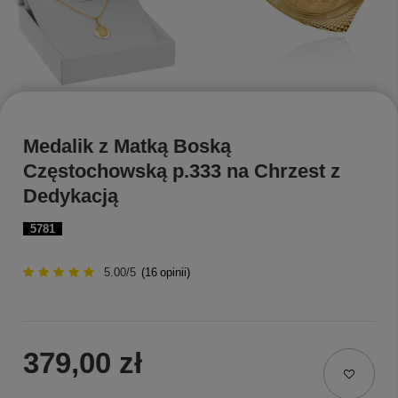
Medalik z Matką Boską
Częstochowską p.333 na Chrzest z
Dedykacją
5781
5.00/5
(
16
opinii)
379,00 zł