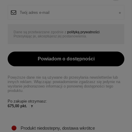
Dane są przetwarzane zgodnie z
polityką prywatności
.
Przesyłając je, akceptujesz jej postanowienia.
Powiadom o dostępności
Powyższe dane nie są używane do przesyłania newsletterów lub
innych reklam. Włączając powiadomienie zgadzasz się jedynie na
wysłanie jednorazowo informacji o ponownej dostępności tego
produktu.
Po zakupie otrzymasz:
675,00 pkt.
Produkt niedostepny, dostawa wkrótce