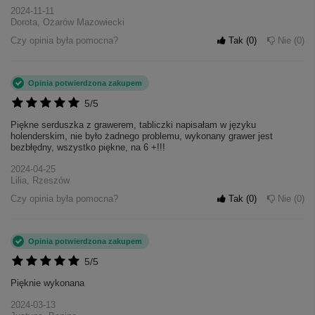
2024-11-11
Dorota, Ożarów Mazowiecki
Czy opinia była pomocna?
Tak
0
Nie
0
Opinia potwierdzona zakupem
5/5
Piękne serduszka z grawerem, tabliczki napisałam w języku
holenderskim, nie było żadnego problemu, wykonany grawer jest
bezbłędny, wszystko piękne, na 6 +!!!
2024-04-25
Lilia, Rzeszów
Czy opinia była pomocna?
Tak
0
Nie
0
Opinia potwierdzona zakupem
+
5
5/5
Zobacz więcej
Pięknie wykonana
2024-03-13