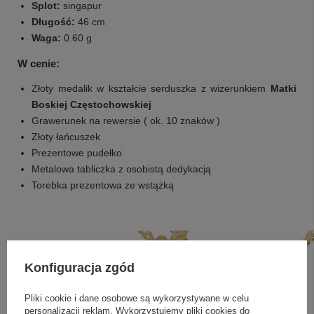
Splot:
singapur
Długość:
46 cm
Waga:
0.60 g
W cenie:
Złoty medalik w kształcie serduszka z wizerunkiem
Matki
Boskiej Częstochowskiej
Grawerunek na rewersie ( ok. 10 znaków )
Złoty łańcuszek
Prezentowe pudełko
Metalowa tabliczka z osobistą dedykacją
Torebka prezentowa ze wstążką
Konfiguracja zgód
Pliki cookie i dane osobowe są wykorzystywane w celu
personalizacji reklam. Wykorzystujemy pliki cookies do