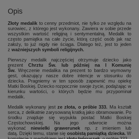
Opis
Złoty medalik
to cenny przedmiot, nie tylko ze względu na
surowiec, z którego jest wykonany. Zawiera w sobie przede
wszystkim wartość religijną i sentymentalną. Medalik to
często pamiątka na całe życie, którą część osób jak raz
założy, to już nigdy nie ściąga. Dlatego też, jest to jeden
z
ważniejszych symboli religijnych.
Pierwszy medalik najczęściej otrzymuje dziecko jako
prezent
Chrztu Św. lub później na I Komunię
Św.
Wręczenie medalika na prezent to bardzo wymowny
gest, okazujący nasze dobre intencje w stosunku do
dziecka. Pragniemy w ten sposób zapewnić mu opiekę
Matki Boskiej. Dziecko rozpocznie swoje życie, podążając w
kierunku wartości, o których będzie mu przypominał
medalik.
Medalik wykonany jest
ze złota, o próbie 333.
Ma kształt
serca, z delikatnie zarysowaną kratką jako obramowanie. Po
środku znajduje się wypukła postać Matki Boskiej
Częstochowskiej. Na jego odwrocie można
wykonać
niewielki grawerunek
np. z imieniem lub
datą. Dzięki temu, stanie się
osobistą pamiątką dziecka.
W
komplecie z medalikiem jest
złoty łańcuszek
, o próbie 333.