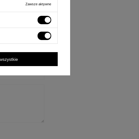
Zawsze aktywne
ośnie tego produktu.
rzane zgodnie z
wszystkie