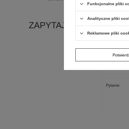
Funkcjonalne pliki 
Analityczne pliki coo
ZAPYTAJ O PRODUKT
Reklamowe pliki coo
Jeżeli powyższ
Postaramy się 
polityką prywa
Potwier
E-mail
Pytanie