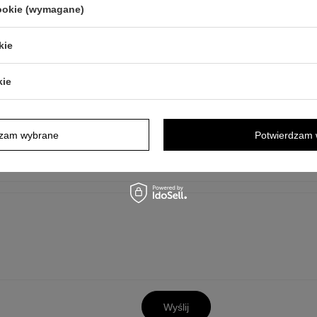
cookie (wymagane)
kie
kie
y opis jest dla Ciebie niewystarczający, prześlij nam swoje pytanie odn
odpowiedzieć tak szybko jak tylko będzie to możliwe.
Dane są przetwa
tności
. Przesyłając je, akceptujesz jej postanowienia.
dzam wybrane
Potwierdzam 
Wyślij