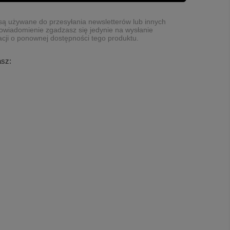
ą używane do przesyłania newsletterów lub innych
owiadomienie zgadzasz się jedynie na wysłanie
cji o ponownej dostępności tego produktu.
asz: