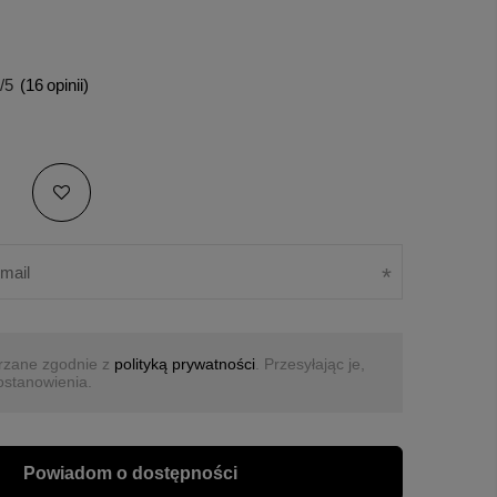
/5
(
16
opinii)
rzane zgodnie z
polityką prywatności
. Przesyłając je,
ostanowienia.
Powiadom o dostępności