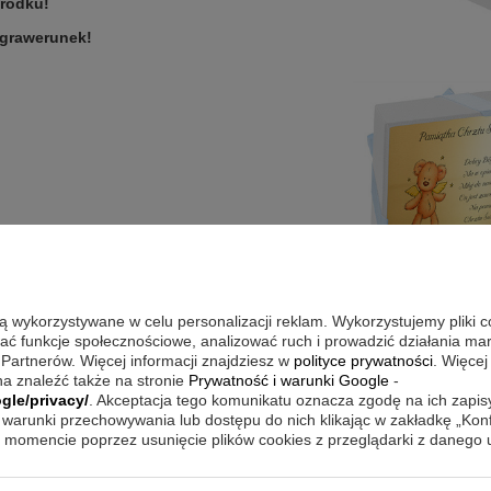
środku!
grawerunek!
są wykorzystywane w celu personalizacji reklam. Wykorzystujemy pliki 
wać funkcje społecznościowe, analizować ruch i prowadzić działania m
 Partnerów. Więcej informacji znajdziesz w
polityce prywatności
. Więcej
a znaleźć także na stronie
Prywatność i warunki Google
-
gle/privacy/
. Akceptacja tego komunikatu oznacza zgodę na ich zapi
warunki przechowywania lub dostępu do nich klikając w zakładkę „Kon
momencie poprzez usunięcie plików cookies z przeglądarki z danego
różową jest wystawione osobno)
grafiką na złotym laminacie