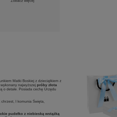
Zobacz więcej
unkiem Matki Boskiej z dzieciątkiem z
ał wykonany najwyższej
próby złota
ią o detale. Posiada cechę Urzędu
 chrzest, I komunia Święta,
ckie pudełko z niebieską wstążką