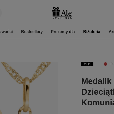
owości
Bestsellery
Prezenty dla
Biżuteria
Ar
7919
Pr
Medalik
Dzieciąt
Komuni