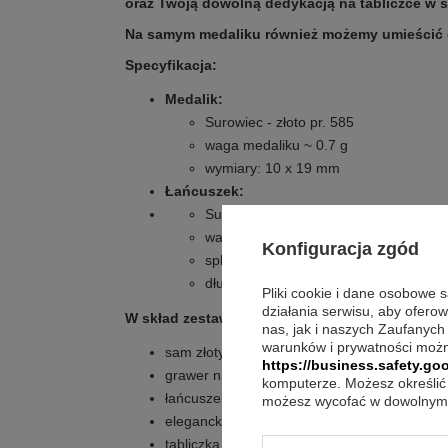
oraz Twoją dowolną dedykacją na tabliczce w 
Na samym medaliku również możemy umieścić 
Specyfikacja:
Medalik:
Surowiec - złoto pr. 585
waga medaliku ~ 0.7 g
wymiary: 10 x 19 mm
Łańcuszek:
Surowiec - złoto pr.
585
waga: ok. 0.75 g
Konfiguracja zgód
splot: singapur
długość: ok. 45 cm
Pliki cookie i dane osobowe 
działania serwisu, aby ofero
W skład zestawu wchodzi:
nas, jak i naszych Zaufanych
warunków i prywatności możn
sam złoty medalik
https://business.safety.goo
grawer na rewersie (np. imię i data)
komputerze. Możesz określić 
łańcuszek
możesz wycofać w dowolnym 
eleganckie pudełko z niebieską wstążką (z 
tabliczka z dowolną dedykacją, zdjęciem lub 