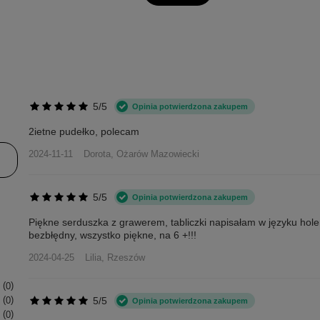
5/5
Opinia potwierdzona zakupem
2ietne pudełko, polecam
2024-11-11
Dorota, Ożarów Mazowiecki
5/5
Opinia potwierdzona zakupem
Piękne serduszka z grawerem, tabliczki napisałam w języku hol
bezbłędny, wszystko piękne, na 6 +!!!
2024-04-25
Lilia, Rzeszów
0
5/5
0
Opinia potwierdzona zakupem
0