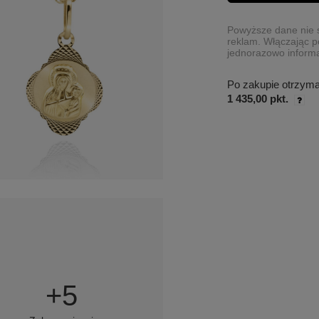
Powyższe dane nie s
reklam. Włączając p
jednorazowo informa
Po zakupie otrzym
1 435,00 pkt.
+
5