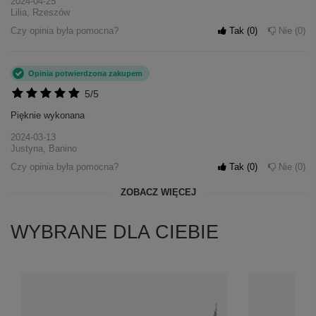
2024-04-25
Lilia, Rzeszów
Czy opinia była pomocna?
Tak
0
Nie
0
Opinia potwierdzona zakupem
5/5
Pięknie wykonana
2024-03-13
Justyna, Banino
Czy opinia była pomocna?
Tak
0
Nie
0
ZOBACZ WIĘCEJ
WYBRANE DLA CIEBIE