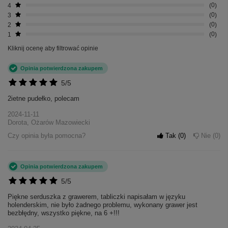
4
0
3
0
2
0
1
0
Kliknij ocenę aby filtrować opinie
Opinia potwierdzona zakupem
5/5
2ietne pudełko, polecam
2024-11-11
Dorota, Ożarów Mazowiecki
Czy opinia była pomocna?
Tak
0
Nie
0
+
3
Opinia potwierdzona zakupem
5/5
Zobacz więcej
Piękne serduszka z grawerem, tabliczki napisałam w języku
holenderskim, nie było żadnego problemu, wykonany grawer jest
bezbłędny, wszystko piękne, na 6 +!!!