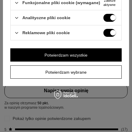
Zawsze
Funkcjonalne pliki cookie (wymagane)
aktywne
Analityczne pliki cookie
Wyślij
Reklamowe pliki cookie
OPINIE
Potwierdzam wszystkie
5.00
Potwierdzam wybrane
Liczba wystawionych opinii: 17
Napisz swoją opinię
Za opinię otrzymasz
50 pkt.
w naszym programie lojalnościowym.
Pokaż tylko opinie potwierdzone zakupem
5
17