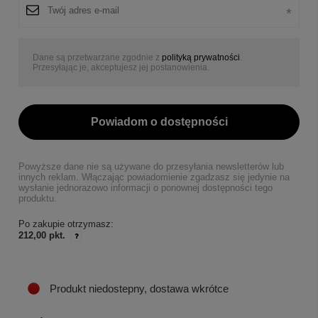
Dane są przetwarzane zgodnie z
polityką prywatności
.
Przesyłając je, akceptujesz jej postanowienia.
Powiadom o dostępności
Powyższe dane nie są używane do przesyłania newsletterów lub
innych reklam. Włączając powiadomienie zgadzasz się jedynie na
wysłanie jednorazowo informacji o ponownej dostępności tego
produktu.
Po zakupie otrzymasz:
212,00 pkt.
Produkt niedostepny, dostawa wkrótce