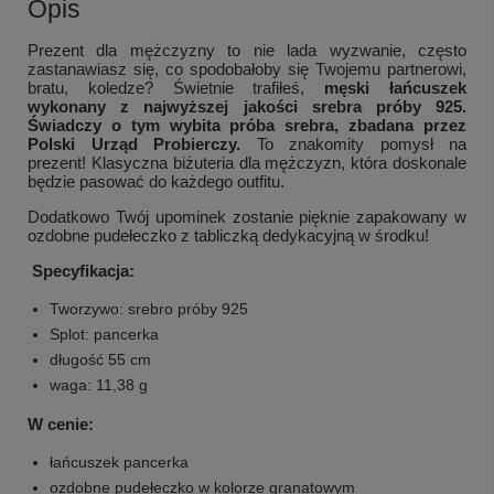
Opis
Prezent dla mężczyzny to nie lada wyzwanie, często
zastanawiasz się, co spodobałoby się Twojemu partnerowi,
bratu, koledze? Świetnie trafiłeś,
męski łańcuszek
wykonany z najwyższej jakości srebra próby 925.
Świadczy o tym wybita próba srebra, zbadana przez
Polski Urząd Probierczy.
T
o znakomity pomysł na
prezent! Klasyczna biżuteria
dla mężczyzn, która doskonale
będzie pasować do każdego outfitu.
Dodatkowo Twój upominek zostanie pięknie zapakowany w
ozdobne pudełeczko z tabliczką dedykacyjną w środku!
Specyfikacja:
Tworzywo: srebro próby 925
Splot: pancerka
długość 55 cm
waga: 11,38 g
W cenie:
łańcuszek pancerka
ozdobne pudełeczko w kolorze granatowym