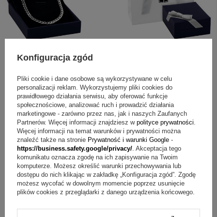
Konfiguracja zgód
Pliki cookie i dane osobowe są wykorzystywane w celu
ZAPYTAJ O PRODUKT
personalizacji reklam. Wykorzystujemy pliki cookies do
prawidłowego działania serwisu, aby oferować funkcje
społecznościowe, analizować ruch i prowadzić działania
Jeżeli powyższy opis jest dla Ciebie niewystarczający, prześlij nam
marketingowe - zarówno przez nas, jak i naszych Zaufanych
swoje pytanie odnośnie tego produktu. Postaramy się odpowiedzieć tak
Partnerów. Więcej informacji znajdziesz w
polityce prywatności
.
szybko jak tylko będzie to możliwe.
Dane są przetwarzane zgodnie z
Więcej informacji na temat warunków i prywatności można
polityką prywatności
. Przesyłając je, akceptujesz jej postanowienia.
znaleźć także na stronie
Prywatność i warunki Google
-
https://business.safety.google/privacy/
. Akceptacja tego
komunikatu oznacza zgodę na ich zapisywanie na Twoim
E-mail
komputerze. Możesz określić warunki przechowywania lub
dostępu do nich klikając w zakładkę „Konfiguracja zgód”. Zgodę
możesz wycofać w dowolnym momencie poprzez usunięcie
Pytanie
plików cookies z przeglądarki z danego urządzenia końcowego.